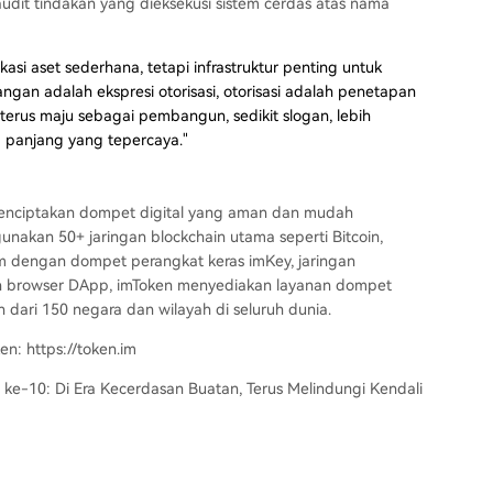
it tindakan yang dieksekusi sistem cerdas atas nama
asi aset sederhana, tetapi infrastruktur penting untuk
tangan adalah ekspresi otorisasi, otorisasi adalah penetapan
erus maju sebagai pembangun, sedikit slogan, lebih
a panjang yang tepercaya."
menciptakan dompet digital yang aman dan mudah
kan 50+ jaringan blockchain utama seperti Bitcoin,
m dengan dompet perangkat keras imKey, jaringan
an browser DApp, imToken menyediakan layanan dompet
 dari 150 negara dan wilayah di seluruh dunia.
en: https://token.im
 ke-10: Di Era Kecerdasan Buatan, Terus Melindungi Kendali