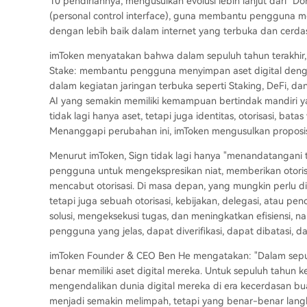
10 pendiriannya, mengusulkan evolusi lebih lanjut dari "D
(personal control interface), guna membantu pengguna meng
dengan lebih baik dalam internet yang terbuka dan cerda
imToken menyatakan bahwa dalam sepuluh tahun terakhir, n
Stake: membantu pengguna menyimpan aset digital dengan 
dalam kegiatan jaringan terbuka seperti Staking, DeFi, da
AI yang semakin memiliki kemampuan bertindak mandiri yang
tidak lagi hanya aset, tetapi juga identitas, otorisasi, ba
Menanggapi perubahan ini, imToken mengusulkan proposisi
Menurut imToken, Sign tidak lagi hanya "menandatangani t
pengguna untuk mengekspresikan niat, memberikan otoris
mencabut otorisasi. Di masa depan, yang mungkin perlu d
tetapi juga sebuah otorisasi, kebijakan, delegasi, atau
solusi, mengeksekusi tugas, dan meningkatkan efisiensi, 
pengguna yang jelas, dapat diverifikasi, dapat dibatasi, d
imToken Founder & CEO Ben He mengatakan: "Dalam sepu
benar memiliki aset digital mereka. Untuk sepuluh tahu
mengendalikan dunia digital mereka di era kecerdasan 
menjadi semakin melimpah, tetapi yang benar-benar lang