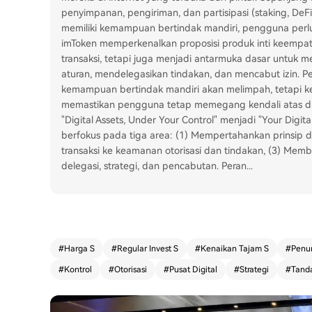
penyimpanan, pengiriman, dan partisipasi (staking, DeF
memiliki kemampuan bertindak mandiri, pengguna perlu m
imToken memperkenalkan proposisi produk inti keempat
transaksi, tetapi juga menjadi antarmuka dasar untuk
aturan, mendelegasikan tindakan, dan mencabut izin. P
kemampuan bertindak mandiri akan melimpah, tetapi ken
memastikan pengguna tetap memegang kendali atas duni
"Digital Assets, Under Your Control" menjadi "Your Digi
berfokus pada tiga area: (1) Mempertahankan prinsip d
transaksi ke keamanan otorisasi dan tindakan, (3) Me
delegasi, strategi, dan pencabutan. Peran
...
#
Harga S
#
Regular Invest S
#
Kenaikan Tajam S
#
Penu
#
Kontrol
#
Otorisasi
#
Pusat Digital
#
Strategi
#
Tand