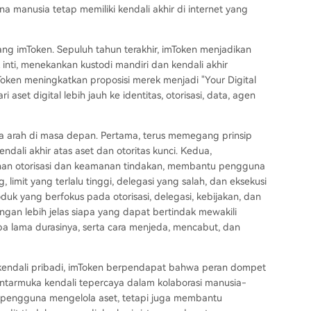
a manusia tetap memiliki kendali akhir di internet yang
jang imToken. Sepuluh tahun terakhir, imToken menjadikan
k inti, menekankan kustodi mandiri dan kendali akhir
oken meningkatkan proposisi merek menjadi "Your Digital
aset digital lebih jauh ke identitas, otorisasi, data, agen
a arah di masa depan. Pertama, terus memegang prinsip
ali akhir atas aset dan otoritas kunci. Kedua,
anan otorisasi dan keamanan tindakan, membantu pengguna
g, limit yang terlalu tinggi, delegasi yang salah, dan eksekusi
k yang berfokus pada otorisasi, delegasi, kebijakan, dan
n lebih jelas siapa yang dapat bertindak mewakili
pa lama durasinya, serta cara menjeda, mencabut, dan
 kendali pribadi, imToken berpendapat bahwa peran dompet
ntarmuka kendali tepercaya dalam kolaborasi manusia-
pengguna mengelola aset, tetapi juga membantu