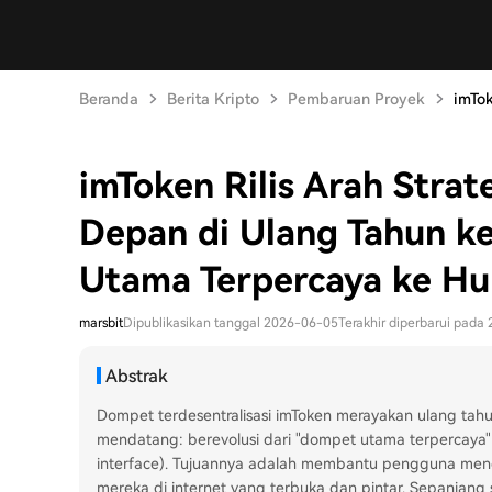
Beranda
Berita Kripto
Pembaruan Proyek
imTok
imToken Rilis Arah Strat
Depan di Ulang Tahun ke
Utama Terpercaya ke Hub
marsbit
Dipublikasikan tanggal 2026-06-05
Terakhir diperbarui pada
Abstrak
Dompet terdesentralisasi imToken merayakan ulang t
mendatang: berevolusi dari "dompet utama terpercaya" m
interface). Tujuannya adalah membantu pengguna mengen
mereka di internet yang terbuka dan pintar. Sepanjang 