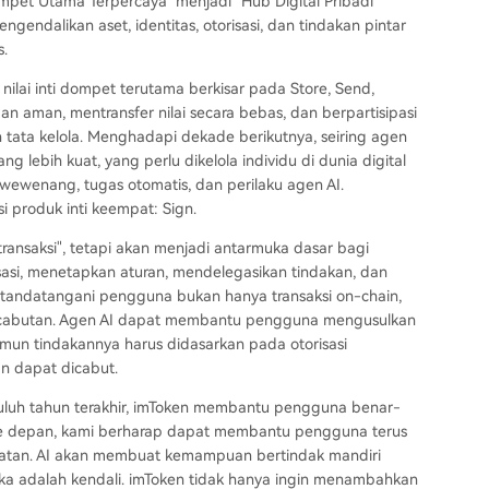
ompet Utama Terpercaya" menjadi "Hub Digital Pribadi"
endalikan aset, identitas, otorisasi, dan tindakan pintar
s.
ilai inti dompet terutama berkisar pada Store, Send,
aman, mentransfer nilai secara bebas, dan berpartisipasi
n tata kelola. Menghadapi dekade berikutnya, seiring agen
 lebih kuat, yang perlu dikelola individu di dunia digital
tas wewenang, tugas otomatis, dan perilaku agen AI.
 produk inti keempat: Sign.
ransaksi", tetapi akan menjadi antarmuka dasar bagi
asi, menetapkan aturan, mendelegasikan tindakan, dan
itandatangani pengguna bukan hanya transaksi on-chain,
 pencabutan. Agen AI dapat membantu pengguna mengusulkan
namun tindakannya harus didasarkan pada otorisasi
an dapat dicabut.
luh tahun terakhir, imToken membantu pengguna benar-
n ke depan, kami berharap dapat membantu pengguna terus
buatan. AI akan membuat kemampuan bertindak mandiri
ka adalah kendali. imToken tidak hanya ingin menambahkan