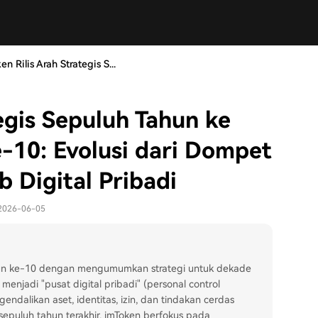
en Rilis Arah Strategis S...
egis Sepuluh Tahun ke
-10: Evolusi dari Dompet
 Digital Pribadi
 2026-06-05
ahun ke-10 dengan mengumumkan strategi untuk dekade
enjadi "pusat digital pribadi" (personal control
dalikan aset, identitas, izin, dan tindakan cerdas
sepuluh tahun terakhir, imToken berfokus pada