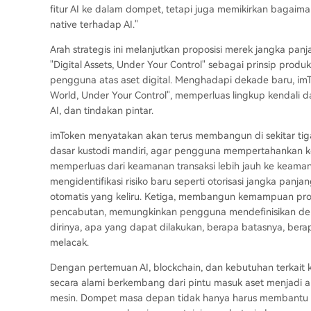
fitur AI ke dalam dompet, tetapi juga memikirkan bagaiman
native terhadap AI."
Arah strategis ini melanjutkan proposisi merek jangka pan
"Digital Assets, Under Your Control" sebagai prinsip produ
pengguna atas aset digital. Menghadapi dekade baru, imT
World, Under Your Control", memperluas lingkup kendali dari 
AI, dan tindakan pintar.
imToken menyatakan akan terus membangun di sekitar tig
dasar kustodi mandiri, agar pengguna mempertahankan kend
memperluas dari keamanan transaksi lebih jauh ke keam
mengidentifikasi risiko baru seperti otorisasi jangka panjan
otomatis yang keliru. Ketiga, membangun kemampuan produ
pencabutan, memungkinkan pengguna mendefinisikan denga
dirinya, apa yang dapat dilakukan, berapa batasnya, bera
melacak.
Dengan pertemuan AI, blockchain, dan kebutuhan terkait
secara alami berkembang dari pintu masuk aset menjadi a
mesin. Dompet masa depan tidak hanya harus membantu 