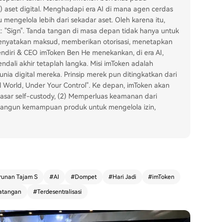
i) aset digital. Menghadapi era AI di mana agen cerdas
engelola lebih dari sekadar aset. Oleh karena itu,
: "Sign". Tanda tangan di masa depan tidak hanya untuk
 menyatakan maksud, memberikan otorisasi, menetapkan
endiri & CEO imToken Ben He menekankan, di era AI,
dali akhir tetaplah langka. Misi imToken adalah
a digital mereka. Prinsip merek pun ditingkatkan dari
tal World, Under Your Control". Ke depan, imToken akan
asar self-custody, (2) Memperluas keamanan dari
mbangun kemampuan produk untuk mengelola izin,
runan Tajam S
#
AI
#
Dompet
#
Hari Jadi
#
imToken
atangan
#
Terdesentralisasi