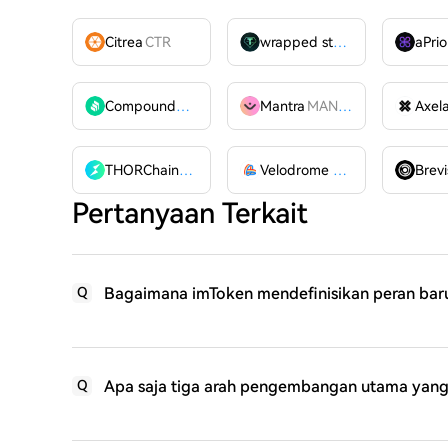
Citrea
CTR
wrapped stUSDT
WSTUSDT
aPrio
Compound
COMP
Mantra
MANTRA
Axel
THORChain
RUNE
Velodrome Finance
VELODR
Brevi
Pertanyaan Terkait
Bagaimana imToken mendefinisikan peran ba
Q
Apa saja tiga arah pengembangan utama yang
Q