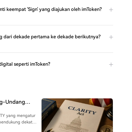
ti keempat 'Sign' yang diajukan oleh imToken?
 dari dekade pertama ke dekade berikutnya?
igital seperti imToken?
ng-Undang
u!
TY yang mengatur
a pendukung dekat
ncapai kesepakatan