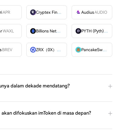
ri
APR
Cryptex Finance
CTX
Audius
AUDIO
ar
WAXL
Billions Network
BILL
PYTH (Pyth)
PYTH
OME
s
BREV
ZRX（0X）
ZRX
PancakeSwap
CAKE
runya dalam dekade mendatang?
 akan difokuskan imToken di masa depan?