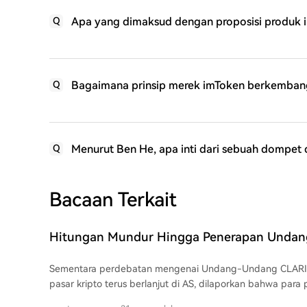
Apa yang dimaksud dengan proposisi produk in
Q
Bagaimana prinsip merek imToken berkembang
Q
Menurut Ben He, apa inti dari sebuah dompet d
Q
Bacaan Terkait
Hitungan Mundur Hingga Penerapan Unda
CLARITY Tentang Kripto: Perkembangan Bar
Sementara perdebatan mengenai Undang-Undang CLARI
pasar kripto terus berlanjut di AS, dilaporkan bahwa par
Presiden Donald Trump sedang berupaya keras untuk me