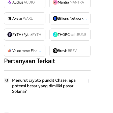
Audius
AUDIO
Mantra
MANTRA
Axelar
WAXL
Billions Network
BILL
PYTH (Pyth)
PYTH
THORChain
RUNE
Velodrome Finance
VELODROME
Brevis
BREV
Pertanyaan Terkait
Menurut crypto pundit Chase, apa
Q
potensi besar yang dimiliki pasar
Solana?