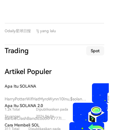
Tinggi?** Pools.trade, platform peluncuran token
grid hingga 2 gigawatt. MARA menargetkan
yang diluncurkan oleh Uniswap Labs di Robinhood
setidaknya dua penandatanganan sewa AI/HPC
Chain, resmi dibuka pada awal Agustus. Platform ini
sebelum akhir tahun. Strategi perusahaan adalah
memungkinkan pengguna membuat, menemukan,
mengalokasikan setiap megawatt ke aplikasi bernilai
dan memperdagangkan token (terutama meme
tertinggi, baik itu untuk penambangan Bitcoin atau
Odaily星球日报
1j yang lalu
coin) dalam satu halaman, dengan total pasokan
infrastruktur AI, tergantung kondisi pasar.
tetap 1 miliar per token dan likuiditas terkunci
permanen di Uniswap v4. Platform ini menawarkan
Trading
Spot
dua mode: **Instant Launch** (langsung
diperdagangkan) dan **Crowd Launch** (periode
pengumpulan 4 jam). Keunggulan utamanya adalah
Artikel Populer
biaya transaksi rendah, hanya **0,25%**, jauh lebih
murah dibandingkan pesaing seperti Pons dan Flap
(1%). Sebagian besar biaya ini diinvestasikan kembali
Apa Itu SOLANA
ke dalam pool likuiditas. Meskipun volume
perdagangan platform sangat tinggi (mencapai
HarryPotterWifHatMyroWynn10Inu,$solana:
$99,1 juta pada hari pertama, mendominasi 54,2%
Sebuah Penyelaman ke dalam Proyek Koin
Apa Itu SOLANA 2.0
pasar Robinhood Chain), **belum ada meme coin
1.2k Total
Dipublikasikan pada
Meme yang Trendy Pendahuluan Dalam
dengan kapitalisasi pasar yang sangat tinggi yang
lanskap cryptocurrency yang terus
Tayangan
2024.04.04
BarbieCrashBandicootRFK777Inu,
lahir dari sini**. Hanya dua token, **FRONG** dan
berkembang, proyek-proyek inovatif terus
$SOLANA 2.0: Pemain Baru di
Cara Membeli SOL
muncul, menangkap imajinasi para investor
**POOLS**, yang pernah menyentuh kapitalisasi
311 Total
Dipublikasikan pada