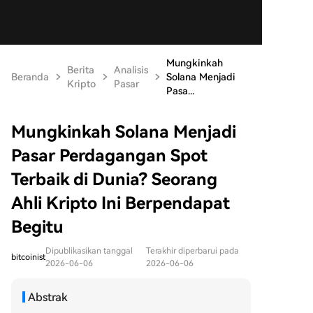
Mungkinkah
Berita
Analisis
Beranda
Solana Menjadi
Kripto
Pasar
Pasa...
Mungkinkah Solana Menjadi
Pasar Perdagangan Spot
Terbaik di Dunia? Seorang
Ahli Kripto Ini Berpendapat
Begitu
Dipublikasikan tanggal
Terakhir diperbarui pada
bitcoinist
2026-06-06
2026-06-06
Abstrak