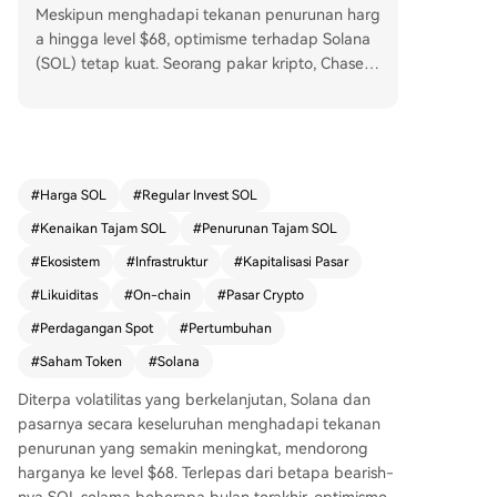
Meskipun menghadapi tekanan penurunan harg
a hingga level $68, optimisme terhadap Solana
(SOL) tetap kuat. Seorang pakar kripto, Chase,
menilai struktur pasar dan infrastruktur Solana s
ecara ekstensif. Ia menyatakan bahwa Solana m
emiliki infrastruktur untuk menjadi pasar spot ter
baik di dunia dan berpotensi menghasilkan pen
dapatan lebih besar dari blockchain manapun. K
#
Harga SOL
#
Regular Invest SOL
unci pencapaian ini adalah dengan menarik lebi
#
Kenaikan Tajam SOL
#
Penurunan Tajam SOL
h banyak pengguna ke jaringan on-chain dan m
enjauh dari pertukaran terpusat (CEX). Pertumb
#
Ekosistem
#
Infrastruktur
#
Kapitalisasi Pasar
uhan kekuatan ekosistem Solana tercermin dari
#
Likuiditas
#
On-chain
#
Pasar Crypto
pencapaian Total Capital Generated (TCG) ming
#
Perdagangan Spot
#
Pertumbuhan
guan yang melonjak ke rekor tertinggi $73,6 jut
a. Selain itu, Solana kini menjadi pemimpin baru
#
Saham Token
#
Solana
dalam kapitalisasi pasar saham tokenisasi, meng
Diterpa volatilitas yang berkelanjutan,
Solana
dan
geser Ethereum dengan pertumbuhan pasar le
pasarnya secara keseluruhan menghadapi tekanan
bih dari 54% menjadi $724,1 juta dalam seming
penurunan yang semakin meningkat, mendorong
gu. Aktivitas on-chain yang tinggi ini menunjukk
harganya ke level $68. Terlepas dari betapa bearish-
an utilitas dan kapasitas jaringan yang terus ber