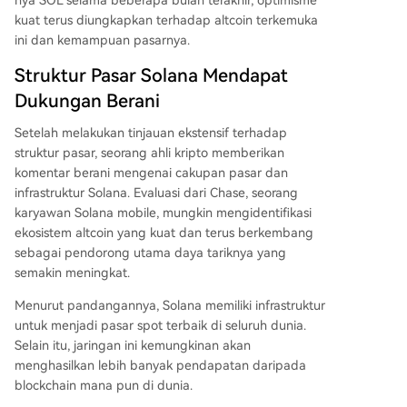
nya SOL selama beberapa bulan terakhir, optimisme
kembang, meski harga SOL pada saat penulisan
kuat terus diungkapkan terhadap altcoin terkemuka
tercatat $64, turun hampir 9% dalam sehari.
ini dan kemampuan pasarnya.
Struktur Pasar Solana Mendapat
Dukungan Berani
Setelah melakukan tinjauan ekstensif terhadap
struktur pasar, seorang ahli kripto memberikan
komentar berani mengenai cakupan pasar dan
infrastruktur Solana.
Evaluasi
dari Chase, seorang
karyawan Solana mobile, mungkin mengidentifikasi
ekosistem altcoin yang kuat dan terus berkembang
sebagai pendorong utama daya tariknya yang
semakin meningkat.
Menurut pandangannya, Solana memiliki infrastruktur
untuk menjadi pasar spot terbaik di seluruh dunia.
Selain itu, jaringan ini kemungkinan akan
menghasilkan lebih banyak pendapatan daripada
blockchain mana pun di dunia.