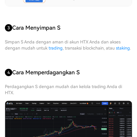
Cara Menyimpan S
3
Simpan S Anda dengan aman di akun HTX Anda dan akses
dengan mudah untuk
trading
, transaksi blockchain, atau
staking
.
Cara Memperdagangkan S
4
Perdagangkan S dengan mudah dan kelola trading Anda di
HTX.