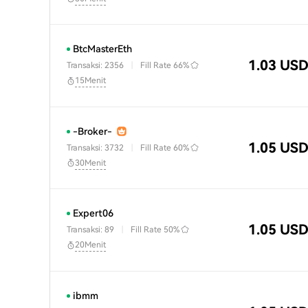
BtcMasterEth
1.03 US
Transaksi: 2356
|
Fill Rate
66%
15Menit
-Broker-
1.05 US
Transaksi: 3732
|
Fill Rate
60%
30Menit
Expert06
1.05 US
Transaksi: 89
|
Fill Rate
50%
20Menit
ibmm