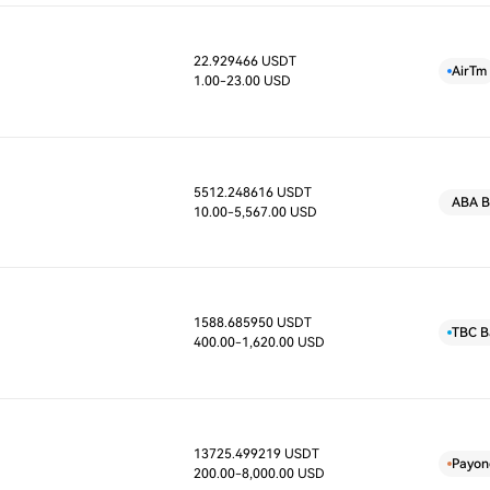
22.929466 USDT
D
AirTm
1.00
-23.00 USD
5512.248616 USDT
D
ABA B
10.00
-5,567.00 USD
1588.685950 USDT
D
TBC B
400.00
-1,620.00 USD
13725.499219 USDT
D
Payon
200.00
-8,000.00 USD