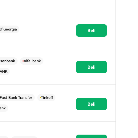
of Georgia
Beli
eisenbank
Alfa-bank
Beli
BANK
Fast Bank Transfer
Tinkoff
Beli
ank