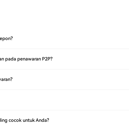
lepon?
kan pada penawaran P2P?
aran?
ling cocok untuk Anda?