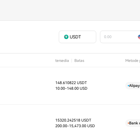
USDT
tersedia
Batas
Metode 
148.610822 USDT
D
Alipay
10.00
-148.00 USD
15320.242518 USDT
D
Bank 
200.00
-15,473.00 USD