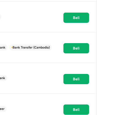
Beli
ank
Bank Transfer (Cambodia)
Beli
ank
Beli
eer
Beli