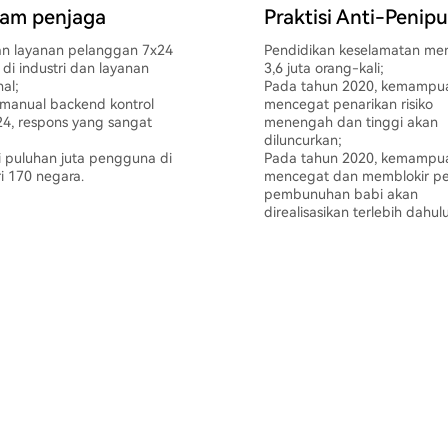
jam penjaga
Praktisi Anti-Penip
n layanan pelanggan 7x24
Pendidikan keselamatan me
di industri dan layanan
3,6 juta orang-kali;
nal;
Pada tahun 2020, kemampu
 manual backend kontrol
mencegat penarikan risiko
x24, respons yang sangat
menengah dan tinggi akan
diluncurkan;
 puluhan juta pengguna di
Pada tahun 2020, kemampu
ri 170 negara.
mencegat dan memblokir p
pembunuhan babi akan
direalisasikan terlebih dahulu