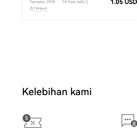
1.05 US
Transaksi: 2928
|
Fill Rate
66%
15Menit
Kelebihan kami