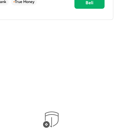
ank
True Money
Beli