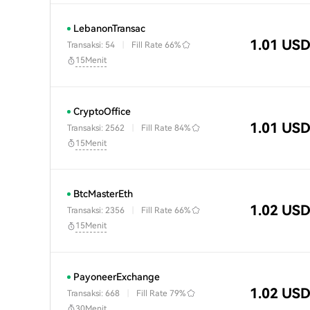
LebanonTransac
1.01 US
Transaksi: 54
|
Fill Rate
66%
15Menit
CryptoOffice
1.01 US
Transaksi: 2562
|
Fill Rate
84%
15Menit
BtcMasterEth
1.02 US
Transaksi: 2356
|
Fill Rate
66%
15Menit
PayoneerExchange
1.02 US
Transaksi: 668
|
Fill Rate
79%
30Menit