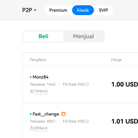
P2P
Premium
Klasik
SVIP
Beli
Menjual
Pengiklan
Harga
Monz84
1.00 US
Transaksi: 1442
|
Fill Rate
96%
15Menit
Fast__change
1.01 US
Transaksi: 8051
|
Fill Rate
93%
20Menit