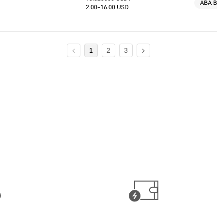
D
ABA B
2.00
-16.00 USD
1
2
3