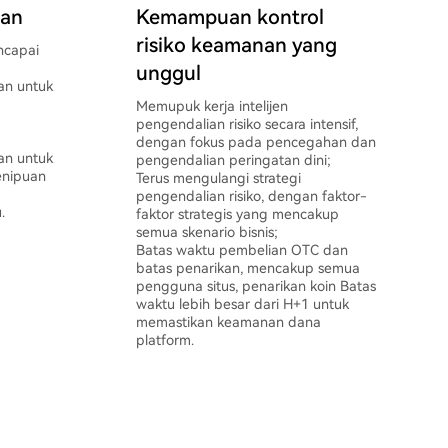
uan
Kemampuan kontrol
risiko keamanan yang
ncapai
unggul
an untuk
Memupuk kerja intelijen
pengendalian risiko secara intensif,
dengan fokus pada pencegahan dan
an untuk
pengendalian peringatan dini;
enipuan
Terus mengulangi strategi
pengendalian risiko, dengan faktor-
.
faktor strategis yang mencakup
semua skenario bisnis;
Batas waktu pembelian OTC dan
batas penarikan, mencakup semua
pengguna situs, penarikan koin Batas
waktu lebih besar dari H+1 untuk
memastikan keamanan dana
platform.