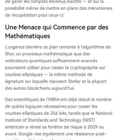
DSA) pour les contrats intelligents Soroban ; en
de gérer les comptes devenus inactifs — et sur la
2027, l'introduction native de ces signataires po
possibilité même de mettre en place des mécanismes
ur tous les comptes classiques. L'abandon final d
de récupération pour ceux-ci.
e l'ancien standard Ed25519 n'a pas de date fix
Une Menace qui Commence par des
e et dépendra de l'évolution de la menace. Une l
Mathématiques
acune reste à combler : les systèmes à preuve à
divulgation nulle (ZK) sur le réseau utilisent des
L'urgence derrière ce plan remonte à l'algorithme de
courbes vulnérables, nécessitant des recherch
...
Shor, un processus mathématique que des
ordinateurs quantiques suffisamment avancés
pourraient utiliser pour casser la cryptographie sur
courbes elliptiques — la même méthode de
signature sur laquelle reposent Stellar et la plupart
des autres blockchains aujourd'hui.
Des scientifiques de l'INRIA ont déjà réduit le nombre
de qubits logiques nécessaires pour casser les
courbes elliptiques de 256 bits, tandis que le National
Institute of Standards and Technology (NIST)
américain a révisé sa fenêtre de risque à 2029 ou
avant. Google vise également une résistance post-