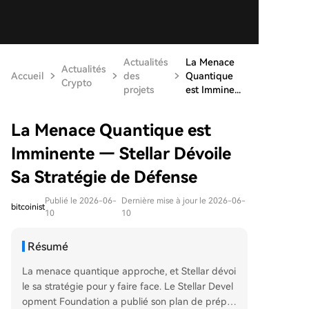
Actualités
La Menace
Actualités
Accueil
des
Quantique
Crypto
projets
est Immine...
La Menace Quantique est
Imminente — Stellar Dévoile
Sa Stratégie de Défense
Publié le 2026-06-
Dernière mise à jour le 2026-06-
bitcoinist
10
10
Résumé
La menace quantique approche, et Stellar dévoi
le sa stratégie pour y faire face. Le Stellar Devel
opment Foundation a publié son plan de prépar