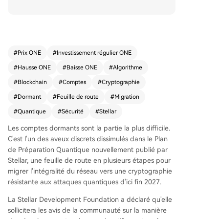
ation quantique, visant à migrer l'ensemble du r
éseau vers une cryptographie résistante d'ici fin
2027. L'urgence vient de l'algorithme de Shor, q
ui pourrait permettre à des ordinateurs quantiq
ues avancés de casser la cryptographie à courb
#
Prix ONE
#
Investissement régulier ONE
e elliptique utilisée aujourd'hui. Le plan identifie
#
Hausse ONE
#
Baisse ONE
#
Algorithme
deux risques principaux : la compromission des s
ignatures des validateurs (menaçant le consens
#
Blockchain
#
Comptes
#
Cryptographie
us) et, plus complexe, la prise de contrôle des co
#
Dormant
#
Feuille de route
#
Migration
mptes. Des milliers de comptes dormants posent
#
Quantique
#
Sécurité
#
Stellar
un défi particulier, sans solution facile. Stellar po
ssède un avantage structurel : contrairement à l
Les comptes dormants sont la partie la plus difficile.
a plupart des blockchains, ses adresses de com
C'est l'un des aveux discrets dissimulés dans le Plan
pte sont distinctes des clés de signature. Les util
de Préparation Quantique nouvellement publié par
isateurs peuvent donc ajouter ou remplacer des
Stellar, une feuille de route en plusieurs étapes pour
signataires quantiques-sûrs via une opération ex
migrer l'intégralité du réseau vers une cryptographie
istante (`set_options`), sans devoir créer un nouv
résistante aux attaques quantiques d'ici fin 2027.
eau compte ou déplacer leurs actifs. Le déploie
ment se fera en trois phases : dès 2026, l'ajout d
La Stellar Development Foundation a déclaré qu'elle
e signatures post-quantiques (algorithmes ML-
sollicitera les avis de la communauté sur la manière