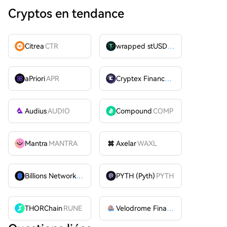
Cryptos en tendance
Citrea
CTR
wrapped stUSDT
WSTUSDT
aPriori
APR
Cryptex Finance
CTX
Audius
AUDIO
Compound
COMP
Mantra
MANTRA
Axelar
WAXL
Billions Network
BILL
PYTH (Pyth)
PYTH
THORChain
RUNE
Velodrome Finance
VELODROME