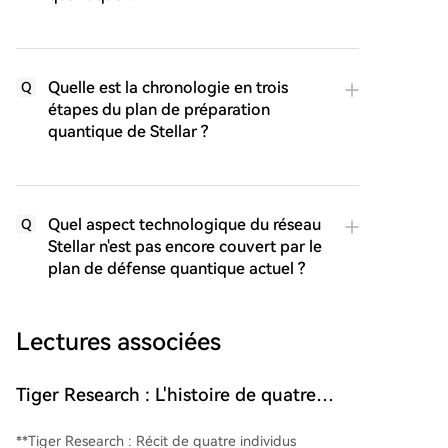
Quelle est la chronologie en trois
Q
étapes du plan de préparation
quantique de Stellar ?
Quel aspect technologique du réseau
Q
Stellar n'est pas encore couvert par le
plan de défense quantique actuel ?
Lectures associées
Tiger Research : L'histoire de quatre
personnes ordinaires révèle l'avenir
**Tiger Research : Récit de quatre individus
ultime de la blockchain en 2036