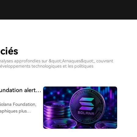
ciés
t analyses approfondies sur &quot;Arnaques&quot;, couvrant
 développements technologiques et les politiques
oundation alerte
tos plus
 Solana Foundation,
raphiques plus
eçonnage et
echnique de la
lent les personnes.