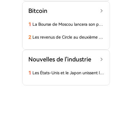
Bitcoin
1
La Bourse de Moscou lancera son pro
pre dépositaire numérique pour les c
ryptomonnaies
2
Les revenus de Circle au deuxième tri
mestre ne répondent pas aux attente
s de Wall Street
Nouvelles de l'industrie
1
Les États-Unis et le Japon unissent le
urs forces de manière rare depuis prè
s de 30 ans, marquant la fin de l'ère d
e l'arbitrage sur le yen