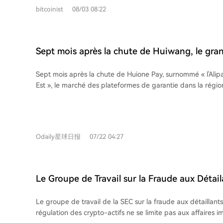
Les escrocs utilisent l'IA pour produire des messages et d
bitcoinist
08/03 08:22
réalistes et personnalisés, imitant le support technique ou
confiance. Dans l'environnement crypto où les transactions
irréversibles, cela augmente considérablement l'impact de
ingénierie sociale, aussi bien pour les utilisateurs que pour
Sept mois après la chute de Huiwang, le gr
projets, vulnérables aux deepfakes vocaux et aux tactiques de p
des plateformes de garantie en Asie du Sud-
souligne que la sécurité ne peut plus reposer uniquement s
Sept mois après la chute de Huione Pay, surnommé « l'Alipa
utilisateurs. Il plaide pour une conception "sécurisée par dé
Est », le marché des plateformes de garantie dans la régio
avec autorisations plus claires, applications réduisant les s
recomposition. La disparition de cet empire financier cland
protocoles limitant les permissions et équipes adoptant de
Prince et saisi par les États-Unis pour 150 000 BTC, a lais
de vérification. Alors que l'écosystème Solana se tourne ver
de nouveaux acteurs. Des plateformes comme XinBi (Newpay), Linghang
grand public, cette course aux armements contre des escr
(Tigre), Jinbei (Jinbo), Dali (Tiancheng) et Fuli Lai ont éme
convaincantes est un défi crucial pour l'ensemble du secte
Odaily星球日报
07/22 04:27
des utilisateurs et des pratiques de Huione. Elles opèrent
cryptographie.
de confiance, mais servent principalement des réseaux cri
d'argent, fraude en ligne, trafic d'êtres humains (« garanti
jeux d'argent (spécialité de Jinbei). Selon les analyses, N
Le Groupe de Travail sur la Fraude aux Détail
FullyLight Wallet ont collecté plus de 4,8 milliards d'USDT en 
Place les Promotions d'Actifs Numériques sou
plateformes prospèrent dans un environnement où réglem
Le groupe de travail de la SEC sur la fraude aux détaillants
Consommateur plus Aiguisé
infrastructures font défaut. Bien que florissantes, elles re
régulation des crypto-actifs ne se limite pas aux affaires 
sombre de la finance régionale, loin de l'image de « réuss