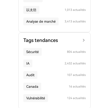
以太坊
1,013 actualités
Analyse de marché
3,413 actualités
Tags tendances
Sécurité
804 actualités
IA
2,432 actualités
Audit
107 actualités
Canada
16 actualités
Vulnérabilité
124 actualités