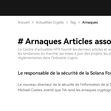
Accueil
Actualités Crypto
Tag
Arnaques
# Arnaques Articles asso
Le Centre d'actualités HTX fournit les derniers articles e
les tendances du marché, les mises à jour des projets, les
réglementaires dans l'industrie crypto.
Le responsable de la sécurité de la Solana F
sur le fait que l'IA rend les escroqueries cryp
Le nouveau directeur de la sécurité de l'information de la
convaincantes
Michael Coates, avertit que l'IA rend les arnaques cryptog
convaincantes, notamment via l'ingénierie sociale, le ham
l'usurpation vocale. Ce risque ne concerne pas une faille t
blockchain Solana, mais la manière dont les attaquants cib