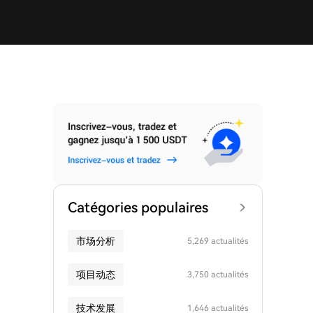
Catégories populaires
市场分析
5,269 actualités
项目动态
3,750 actualités
技术发展
1,646 actualités