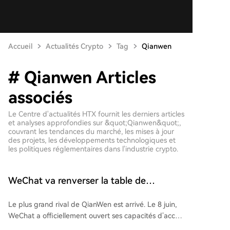
Accueil
Actualités Crypto
Tag
Qianwen
# Qianwen Articles
associés
Le Centre d'actualités HTX fournit les derniers articles
et analyses approfondies sur &quot;Qianwen&quot;,
couvrant les tendances du marché, les mises à jour
des projets, les développements technologiques et
les politiques réglementaires dans l'industrie crypto.
WeChat va renverser la table de
Qianwen
Le plus grand rival de QianWen est arrivé. Le 8 juin,
WeChat a officiellement ouvert ses capacités d’accès
à l’écosystème IA aux développeurs, permettant