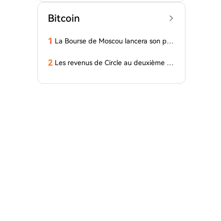
Bitcoin
1
La Bourse de Moscou lancera son pro
pre dépositaire numérique pour les c
ryptomonnaies
2
Les revenus de Circle au deuxième tri
mestre ne répondent pas aux attente
s de Wall Street