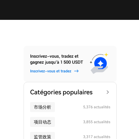
Catégories populaires
市场分析
5,376 actualités
项目动态
3,855 actualités
监管政策
3,317 actualités