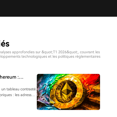
iés
 analyses approfondies sur &quot;T1 2026&quot;, couvrant les
veloppements technologiques et les politiques réglementaires
thereum :
actifs tokenisés
 un tableau contrasté.
oriques : les adresses
ombre total de
losé, tirées par les
). Le débit (TPS) a