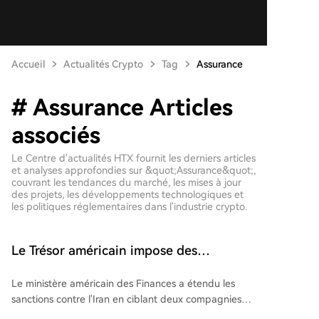
Accueil
Actualités Crypto
Tag
Assurance
# Assurance Articles
associés
Le Centre d'actualités HTX fournit les derniers articles
et analyses approfondies sur &quot;Assurance&quot;,
couvrant les tendances du marché, les mises à jour
des projets, les développements technologiques et
les politiques réglementaires dans l'industrie crypto.
Le Trésor américain impose des
sanctions contre des assureurs iraniens
Le ministère américain des Finances a étendu les
acceptant le Bitcoin
sanctions contre l'Iran en ciblant deux compagnies
d'assurance maritime, Persian Gulf Marine Insurance