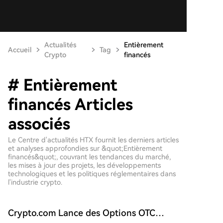
Actualités
Entièrement
Accueil
Tag
Crypto
financés
# Entièrement
financés Articles
associés
Le Centre d'actualités HTX fournit les derniers articles
et analyses approfondies sur &quot;Entièrement
financés&quot;, couvrant les tendances du marché,
les mises à jour des projets, les développements
technologiques et les politiques réglementaires dans
l'industrie crypto.
Crypto.com Lance des Options OTC