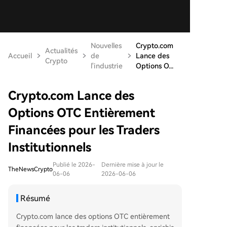
Nouvelles
Crypto.com
Actualités
Accueil
de
Lance des
Crypto
l'industrie
Options O...
Crypto.com Lance des
Options OTC Entièrement
Financées pour les Traders
Institutionnels
Publié le 2026-
Dernière mise à jour le
TheNewsCrypto
06-06
2026-06-06
Résumé
Crypto.com lance des options OTC entièrement