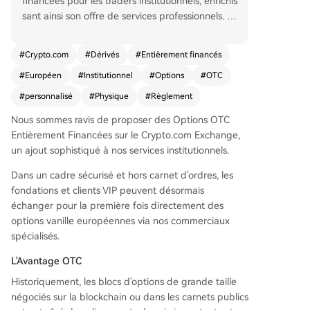
financées pour les traders institutionnels, enrichis
sant ainsi son offre de services professionnels. C
es contrats vanille de style européen, réglés phy
siquement à l'expiration, sont négociés de gré à
#
Crypto.com
#
Dérivés
#
Entièrement financés
gré dans un cadre privé et sécurisé, évitant ainsi
#
Européen
#
Institutionnel
#
Options
#
OTC
le slippage et la fuite d'informations associés au
x marchés publics. Ils offrent une grande flexibili
#
personnalisé
#
Physique
#
Règlement
té avec des échéances personnalisables jusqu'à
Nous sommes ravis de proposer des Options OTC
trois mois. Principales caractéristiques : les vend
Entièrement Financées sur le Crypto.com Exchange,
eurs doivent constituer une garantie de 100% à
un ajout sophistiqué à nos services institutionnels.
l'avance, éliminant le risque de liquidation. Le rè
glement physique est automatique pour les posi
Dans un cadre sécurisé et hors carnet d'ordres, les
tions dans la monnaie. L'offre comprend notam
fondations et clients VIP peuvent désormais
ment des options en USD, idéales pour générer
échanger pour la première fois directement des
des revenus via des calls couverts. Les clients VI
options vanille européennes via nos commerciaux
P et les fondations peuvent obtenir des devis ra
spécialisés.
pidement via des canaux dédiés (Telegram, Slac
k), avec une réservation et une confirmation gér
L'Avantage OTC
ées manuellement via un portail sécurisé.
Historiquement, les blocs d'options de grande taille
négociés sur la blockchain ou dans les carnets publics