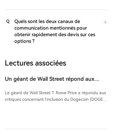
Quels sont les deux canaux de
Q
communication mentionnés pour
obtenir rapidement des devis sur ces
options ?
Lectures associées
Un géant de Wall Street répond aux
critiques à l'encontre du Dogecoin
Le géant de Wall Street T. Rowe Price a répondu aux
(DOGE)
critiques concernant l'inclusion du Dogecoin (DOGE)
dans son fonds négocié en bourse (ETF) activement
géré, TKNZ. Bien que Bitcoin et Ethereum constituent
environ 60% du portefeuille, le fonds a alloué environ
1,26% à ce meme coin. Blue Macellari, responsable
des actifs numériques, a défendu cette décision