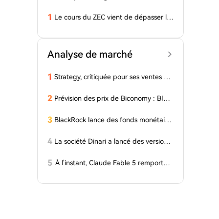
1
Le cours du ZEC vient de dépasser les
490 dollars — voici ce qui a déclench
é la hausse
Analyse de marché
1
Strategy, critiquée pour ses ventes de
Bitcoin, publie une nouvelle vidéo offi
cielle : « La plus grande ambition... »
2
Prévision des prix de Biconomy : BICO
a augmenté de 126% en une semain
e, et les taureurs visent 0,03 $
3
BlackRock lance des fonds monétaire
s tokenisés en Europe via JPMorgan
4
La société Dinari a lancé des versions
tokenisées de toutes les actions de l'in
dice S&P 500
5
À l'instant, Claude Fable 5 remporte à
nouveau la première place