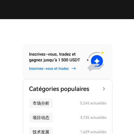
Catégories populaires
市场分析
5,245 actualités
项目动态
3,735 actualités
技术发展
1,629 actualités