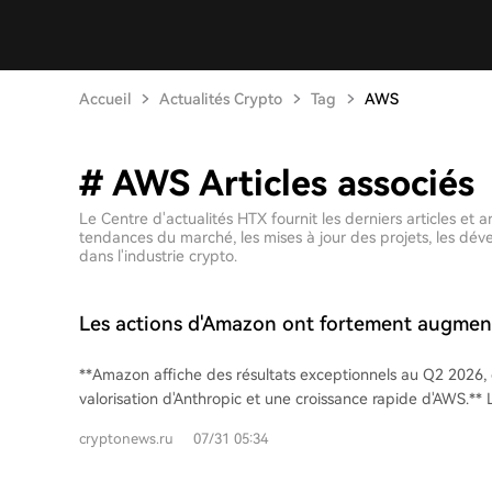
Accueil
Actualités Crypto
Tag
AWS
# AWS Articles associés
Le Centre d'actualités HTX fournit les derniers articles e
tendances du marché, les mises à jour des projets, les dé
dans l'industrie crypto.
Les actions d'Amazon ont fortement augment
croissance d'AWS et aux bénéfices accrus d'
**Amazon affiche des résultats exceptionnels au Q2 2026,
valorisation d'Anthropic et une croissance rapide d'AWS.**
atteint 62,6 milliards de dollars, largement porté par une 
cryptonews.ru
07/31 05:34
milliards de dollars sur l'investissement dans Anthropic. Le c
trimestre s'élève à 200,61 milliards de dollars (+20% en glis