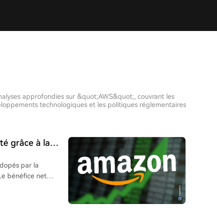
t analyses approfondies sur &quot;AWS&quot;, couvrant les
veloppements technologiques et les politiques réglementaires
é grâce à la
Anthropic
 dopés par la
 Le bénéfice net
plus-value de 53,4
hiffre d'affaires du
sement annuel). Le