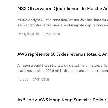
segment AWS connaît une forte accélération avec un chiffr
de 37% à 42,2 milliards de dollars, son rythme de croissanc
MSX Observation Quotidienne du Marché Act
depuis 18 trimestres. L'activité publicitaire progresse ég
Rapport Trimestriel Q2 2026 d'Amazon : AWS 
milliards de dollars. La rentabilité opérationnelle globale
**MSX Analyse Quotidienne des Actions US : Résultats du
Croissance la Plus Rapide en Cinq Ans
significativement pour atteindre 27,5 milliards de dollars. Amazon investit
AWS enregistre sa croissance la plus rapide depuis cinq ans** L'ana
massivement pour répondre à la demande en IA, portant s
quotidienne de MSX met en lumière les résultats du deuxi
dépenses en capital pour 2026 à 220 milliards de dollars
Odaily星球日报
07/31 05:08
d'Amazon. Le chiffre d'affaires s'élève à 200,6 milliards de 
encore l'offre disponible. La plateforme Bedrock et les puc
attentes, avec une performance remarquable d'AWS (Ama
attirent un nombre croissant de clients, dont Anthropic et OpenAI. 
affiche une croissance de 37% sur un an, soit son rythme l
activités, comme le commerce en ligne (notamment Amazo
trimestres. Le bénéfice par action (EPS) de 5,75 dollars dépasse largement les
AWS représente 60 % des revenus totaux, A
milliards de dollars de ventes annuelles), la logistique, la 
prévisions, mais inclut un gain non récurrent de 53,4 milliard
publicité, affichent également une croissance robuste.
un T2 sans points faibles
réévaluation de l'investissement dans Anthropic. Excluant c
Amazon a publié ses résultats du deuxième trimestre, affic
bénéfice opérationnel de base atteint 27,46 milliards de do
d'affaires total de 200,6 milliards de dollars et une croissa
43%, démontrant une santé opérationnelle robuste. La mar
Le bénéfice net de 62,6 milliards de dollars a été forteme
s'améliore à 13,7%. Cependant, les perspectives pour le troisième trimestre sont
marsbit
07/31 03:28
non opérationnel de 53,4 milliards de dollars provenant p
en retrait par rapport aux anticipations du marché, avec un 
l'investissement dans Anthropic. Le bénéfice d'exploitation
un bénéfice opérationnel guidés légèrement inférieurs. Par
l'activité, était de 27,5 milliards de dollars. AWS, le service cloud, reste le
relevé son budget annuel d'investissements à 220 milliards d
principal moteur de rentabilité, avec une croissance annue
AxBlade × AWS Hong Kong Summit : Définir l
hausse des coûts des mémoires. Le point central de ce rapport reste la forte
36,8% et contribuant à 60,5% du bénéfice d'exploitation t
accélération d'AWS, indiquant une demande cloud soutenue
pour l'IA Physique
solides fournissent un coussin financier pour les investisse