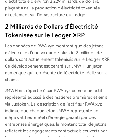
urs, atteignant 3,57 milliards de dollars, ce qui ill
d'actif totale d'environ 2,229 milliards de dollars,
ustre la croissance rapide de son marché d'actifs
plaçant ainsi la production d'électricité tokenisée
réels.
directement sur l'infrastructure du Ledger.
2 Milliards de Dollars d'Électricité
Tokenisée sur le Ledger XRP
Les données de RWA.xyz montrent que des jetons
d'électricité d'une valeur de plus de 2 milliards de
dollars sont actuellement tokenisés sur le Ledger XRP.
Ce développement est centré sur JMWH, un jeton
numérique qui représente de l'électricité réelle sur la
chaîne.
JMWH est répertorié sur RWA.xyz comme un actif
représenté adossé à des matières premières et émis
via Justoken. La description de l'actif sur RWA.xyz
indique que chaque jeton JMWH représente un
mégawattheure réel d'énergie garanti par des
entreprises énergétiques, le montant total de jetons
reflétant les engagements contractuels couverts par