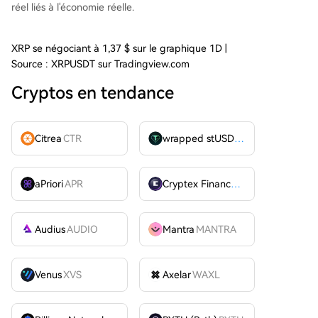
réel liés à l'économie réelle.
XRP se négociant à 1,37 $ sur le graphique 1D |
Source : XRPUSDT sur Tradingview.com
Cryptos en tendance
Citrea
CTR
wrapped stUSDT
WSTUSDT
aPriori
APR
Cryptex Finance
CTX
Audius
AUDIO
Mantra
MANTRA
Venus
XVS
Axelar
WAXL