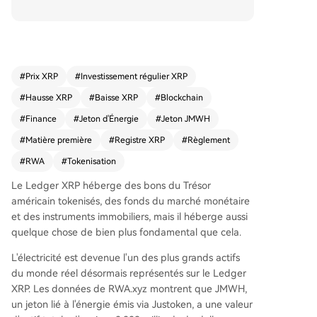
Le jeton JMWH, émis par l'infrastructure blockch
ain Justoken basée à Buenos Aires et adossé à d
es producteurs d'énergie en Amérique latine, re
présente physiquement un mégawattheure d'én
ergie. Les contrats d'énergie sont convertis en je
#
Prix XRP
#
Investissement régulier XRP
tons sur la blockchain, permettant de tracer l'éle
#
Hausse XRP
#
Baisse XRP
#
Blockchain
ctricité de la production à la consommation avec
transparence. Les jetons correspondants sont br
#
Finance
#
Jeton d'Énergie
#
Jeton JMWH
ûlés après utilisation. Cette innovation élargit co
#
Matière première
#
Registre XRP
#
Règlement
nsidérablement le champ d'application du regist
#
RWA
#
Tokenisation
re XRP, traditionnellement associé aux paiement
s transfrontaliers et aux actifs financiers tokenisé
Le Ledger XRP
héberge des bons du Trésor
s. Elle introduit l'énergie en tant que nouvelle cat
américain tokenisés, des fonds du marché monétaire
égorie d'actif réel enregistrée sur le registre. Cet
et des instruments immobiliers, mais il héberge aussi
te activité génère une demande transactionnelle
quelque chose de bien plus fondamental que cela.
constante, nécessitant des réserves de XRP pour
chaque nouveau compte créé pour détenir, nég
L'électricité est devenue
l'un des plus grands actifs
ocier ou régler ces actifs énergétiques tokenisés.
du monde réel désormais représentés sur le Ledger
La valeur totale des actifs représentés sur le reg
XRP. Les données de RWA.xyz montrent que JMWH,
istre XRP a ainsi augmenté de 71,47 % sur 30 jo
un jeton lié à l'énergie émis via Justoken, a une valeur