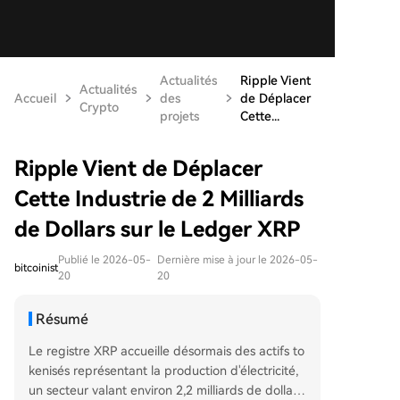
Actualités
Ripple Vient
Actualités
Accueil
des
de Déplacer
Crypto
projets
Cette...
Ripple Vient de Déplacer
Cette Industrie de 2 Milliards
de Dollars sur le Ledger XRP
Publié le 2026-05-
Dernière mise à jour le 2026-05-
bitcoinist
20
20
Résumé
Le registre XRP accueille désormais des actifs to
kenisés représentant la production d'électricité,
un secteur valant environ 2,2 milliards de dollars.