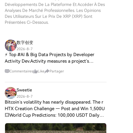
projets prometteurs est XRP
crypto.Étape 1 : Création de
Développements De La Plateforme Et Accéder À Des
2.0, une nouvelle initiative
votre compte HTXUtilisez votre
Analyses De Marché Professionnelles. Les Opinions
cryptographique conçue pour
adresse e-mail ou votre
Des Utilisateurs Sur Le Prix De XRP (XRP) Sont
tirer parti des technologies de
numéro de téléphone pour
Présentées Ci-Dessous.
blockchain avancées et des
ouvrir un compte sur HTX
méthodologies de cryptage
gratuitement. L'inscription se
robustes. Bien que le nom fasse
fait en toute simplicité et
数字创变
des parallèles avec le XRP de
débloque toutes les
Ripple, il est crucial de noter
2026-8-7
fonctionnalités.Créer mon
⚡️ Top #AI & Big Data Projects by Developer
que XRP 2.0 fonctionne de
compteÉtape 2 : Choix du
manière indépendante, se
Activity Dev.Activity measures a project’s
mode de paiement (rubrique
concentrant sur l'amélioration
development activity across its public GitHub
Acheter des cryptosCarte de
Commentaires
Like
Partager
de la sécurité des transactions,
repositories based on the number of recorded
crédit/débit : utilisez votre
de la confidentialité et de
events. $LINK $ICP $NE
carte Visa ou Mastercard pour
l'évolutivité. À mesure que le
acheter instantanément XRP
Sweetie
paysage financier numérique
(XRP).Solde ：utilisez les fonds
adopte de plus en plus des
2026-8-7
du solde de votre compte HTX
Bitcoin’s volatility has nearly disappeared. The r
solutions décentralisées, XRP
pour trader en toute
2.0 vise à contribuer de
HTX Creation Challenge — Post and Win 1,500U
simplicité.Prestataire tiers ：
manière significative au web3
💥World Cup Predictions: 100,000 USDT Daily
pour accroître la commodité
et à l'expansion globale des
Bitcoin’s volatility has nearly disappeared. The
d'utilisation, nous avons ajouté
projets crypto. Qu'est-ce que
risk hasn’t. Spot bitcoin ETFs are yet to see
des modes de paiement
XRP 2.0 ? Au cœur de XRP 2.0