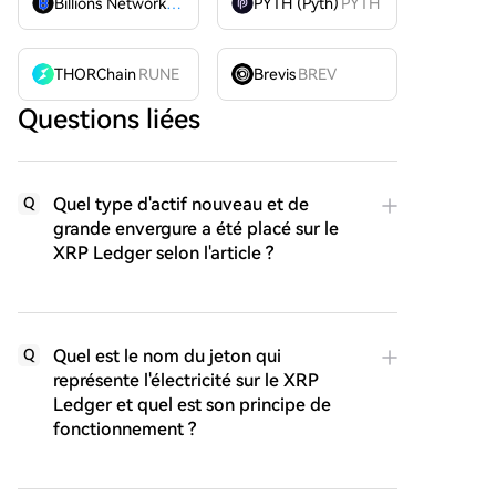
Billions Network
BILL
PYTH (Pyth)
PYTH
THORChain
RUNE
Brevis
BREV
Questions liées
Quel type d'actif nouveau et de
Q
grande envergure a été placé sur le
XRP Ledger selon l'article ?
Quel est le nom du jeton qui
Q
représente l'électricité sur le XRP
Ledger et quel est son principe de
fonctionnement ?