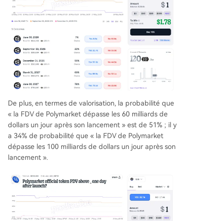
t priorisant probablement l'amélioration de son i
nfrastructure et de l'expérience utilisateur pour c
et événement majeur. En attendant, sa stratégie
personnelle combine des transactions de couve
rture, la collecte de points sur predict.fun, et une
participation active sur les réseaux sociaux dans
l'espoir de bénéficier d'un futur airdrop.
De plus, en termes de valorisation, la probabilité que
« la FDV de Polymarket dépasse les 60 milliards de
dollars un jour après son lancement » est de 51% ; il y
a 34% de probabilité que « la FDV de Polymarket
dépasse les 100 milliards de dollars un jour après son
lancement ».