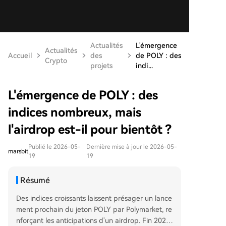
Actualités
L'émergence
Actualités
Accueil
des
de POLY : des
Crypto
projets
indi...
L'émergence de POLY : des
indices nombreux, mais
l'airdrop est-il pour bientôt ?
Publié le 2026-05-
Dernière mise à jour le 2026-05-
marsbit
19
19
Résumé
Des indices croissants laissent présager un lance
ment prochain du jeton POLY par Polymarket, re
nforçant les anticipations d'un airdrop. Fin 2025,