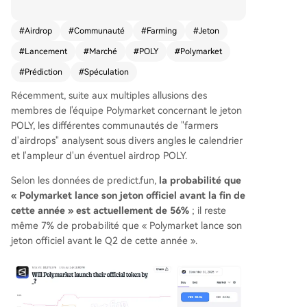
des responsables de l'équipe ont évoqué publiq
uement l'existence d'un futur jeton et d'un airdr
#
Airdrop
#
Communauté
#
Farming
#
Jeton
op, tout en précisant que les comptes automatis
#
Lancement
#
Marché
#
POLY
#
Polymarket
és (Sybil) ne seraient pas éligibles. Début 2026, l
es plates-formes CoinGecko et CoinMarketCap
#
Prédiction
#
Spéculation
ont ajouté des pages d'aperçu pour POLY. En m
Récemment, suite aux multiples allusions des
ai, les indices se sont multipliés : un membre de
membres de l'équipe Polymarket concernant le jeton
l'équipe a répondu "Bientôt" à une question sur l
POLY, les différentes communautés de "farmers
e staking de POLY pour réduire les frais, et une
d'airdrops" analysent sous divers angles le calendrier
photo a accidentellement révélé un onglet "Airdr
et l'ampleur d'un éventuel airdrop POLY.
op" sur un écran interne. Le responsable de la cr
oissance, William LeGate, a détaillé les critères p
Selon les données de predict.fun,
la probabilité que
otentiels pour obtenir des badges (employés, tr
« Polymarket lance son jeton officiel avant la fin de
aders performants, contributeurs), suggérant q
cette année » est actuellement de 56%
; il reste
u'ils pourraient être liés à l'attribution. Il a égale
même 7% de probabilité que « Polymarket lance son
ment indiqué que relier son compte X et partag
jeton officiel avant le Q2 de cette année ».
er activement du contenu sur Polymarket faisait
partie des conditions. Cependant, l'auteur de l'a
rticle estime qu'un lancement avant la Coupe du
Monde de football est peu probable, Polymarke