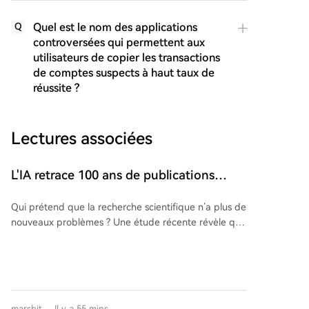
Quel est le nom des applications
Q
controversées qui permettent aux
utilisateurs de copier les transactions
de comptes suspects à haut taux de
réussite ?
Lectures associées
L'IA retrace 100 ans de publications
scientifiques : 99,2 % des revues
Qui prétend que la recherche scientifique n’a plus de
prestigieuses présentent des problèmes
nouveaux problèmes ? Une étude récente révèle que
99,2 % des articles publiés dans des revues et
conférences prestigieuses en IA contiennent au
moins une erreur objective, selon un système d’audit
automatisé par IA. L’analyse de l’ICML 2026 montre
que sur 92 articles vérifiables, seuls 8 ont pu être
marsbit
Il y a 55 mins