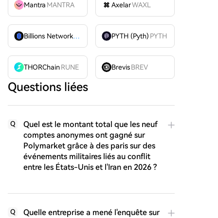
Mantra
MANTRA
Axelar
WAXL
Billions Network
BILL
PYTH (Pyth)
PYTH
THORChain
RUNE
Brevis
BREV
Questions liées
Quel est le montant total que les neuf
Q
comptes anonymes ont gagné sur
Polymarket grâce à des paris sur des
événements militaires liés au conflit
entre les États-Unis et l'Iran en 2026 ?
Quelle entreprise a mené l'enquête sur
Q