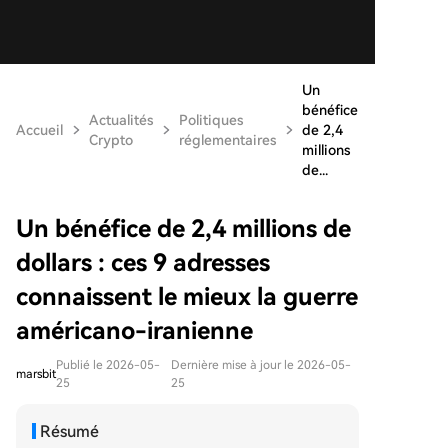
Un
bénéfice
Actualités
Politiques
Accueil
de 2,4
Crypto
réglementaires
millions
de...
Un bénéfice de 2,4 millions de
dollars : ces 9 adresses
connaissent le mieux la guerre
américano-iranienne
Publié le 2026-05-
Dernière mise à jour le 2026-05-
marsbit
25
25
Résumé