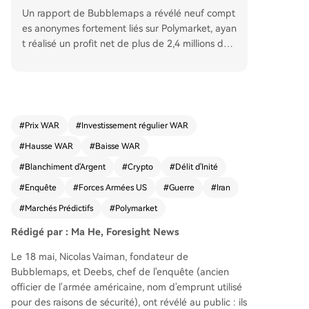
Un rapport de Bubblemaps a révélé neuf compt
es anonymes fortement liés sur Polymarket, ayan
t réalisé un profit net de plus de 2,4 millions de
dollars avec un taux de réussite de 98% en paria
nt sur des événements militaires liés au conflit a
méricano-iranien de 2026. Les paris, placés juste
avant des actions clés comme l'opération « Epic
Fury » du 28 février, montrent une précision sus
#
Prix WAR
#
Investissement régulier WAR
pecte. Les comptes, financés via des échanges c
#
Hausse WAR
#
Baisse WAR
entralisés et un réseau de portefeuilles partagé
s, sont soupçonnés d'utiliser des services profess
#
Blanchiment d'Argent
#
Crypto
#
Délit d'Inité
ionnels pour masquer leurs traces. Cette affaire r
#
Enquête
#
Forces Armées US
#
Guerre
#
Iran
appelle le cas d'un sergent américain inculpé po
#
Marchés Prédictifs
#
Polymarket
ur trading d'initié sur Polymarket. La plateforme
a renforcé ses règles contre les abus d'informati
Rédigé par : Ma He, Foresight News
ons confidentielles, mais des applications contro
versées facilitant le copiage des transactions d'a
Le 18 mai, Nicolas Vaiman, fondateur de
dresses suspectes ont émergé.
Bubblemaps, et Deebs, chef de l'enquête (ancien
officier de l'armée américaine, nom d'emprunt utilisé
pour des raisons de sécurité), ont révélé au public : ils