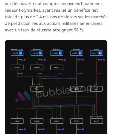
ont découvert neuf comptes anonymes hautement
liés sur Polymarket, ayant réalisé un bénéfice net
total de plus de 2,4 millions de dollars sur les marchés
de prédiction liés aux actions militaires américaines,
avec un taux de réussite atteignant 98 %.