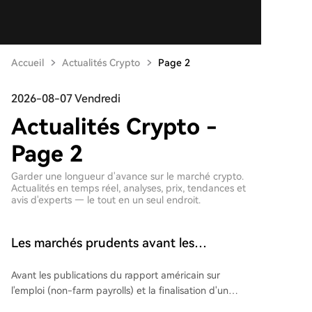
Accueil
Actualités Crypto
Page 2
2026-08-07 Vendredi
Actualités Crypto -
Page 2
Garder une longueur d'avance sur le marché crypto.
Actualités en temps réel, analyses, prix, tendances et
avis d'experts — le tout en un seul endroit.
Les marchés prudents avant les
annonces de l'emploi américain et
Avant les publications du rapport américain sur
l'accord USA-Iran, les actions de
l'emploi (non-farm payrolls) et la finalisation d'un
mémoire en tête des baisses, Western
éventuel accord avec l'Iran, les marchés ont adopté