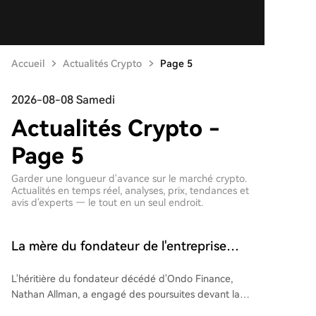
Accueil
Actualités Crypto
Page 5
2026-08-08 Samedi
Actualités Crypto -
Page 5
Garder une longueur d'avance sur le marché crypto.
Actualités en temps réel, analyses, prix, tendances et
avis d'experts — le tout en un seul endroit.
La mère du fondateur de l'entreprise
Ondo a déposé une plainte pour
L'héritière du fondateur décédé d'Ondo Finance,
démettre le PDG dans la lutte pour le
Nathan Allman, a engagé des poursuites devant la
contrôle de l'entreprise
Cour de la Chancellerie du Delaware contre l'actuel