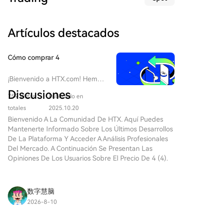
votación está ahora prevista para mediados de
en máximos históricos, las monedas que se mueven
septiembre, tras el receso, y requerirá 60 votos para
ahora parecen ser activos más recientes y sensibles al
su aprobación. La industria expresó su decepción,
precio. Hasta ahora, el mercado ha mostrado
Artículos destacados
señalando que el retraso, a sólo 50 días de las
resistencia, sin las liquidaciones en cascada típicas de
elecciones intermedias de 2026, podría reducir las
ciclos anteriores ante ventas de esta magnitud.
posibilidades de que la ley sea aprobada. La
Cómo comprar 4
senadora Cynthia Lummis afirmó sentirse
"decepcionada" y prometió seguir trabajando.
¡Bienvenido a HTX.com! Hemos
Ejecutivos de Coinbase y BitMine también calificaron
hecho que comprar 4 (4) sea
Discusiones
759 Vistas
Publicado en
simple y conveniente. Sigue
el retraso de "decepcionante", aunque instaron a
nuestra guía paso a paso para
totales
2025.10.20
finalizar el trabajo en septiembre. El proyecto
iniciar tu viaje de criptos.Paso
Bienvenido A La Comunidad De HTX. Aquí Puedes
enfrenta desafíos, como las llamadas de algunos
1: crea tu cuenta HTXUtiliza tu
Mantenerte Informado Sobre Los Últimos Desarrollos
demócratas a normas éticas más estrictas,
correo electrónico o número de
De La Plataforma Y Acceder A Análisis Profesionales
especialmente en relación con las inversiones en
teléfono para registrarte y
Del Mercado. A Continuación Se Presentan Las
criptomonedas del presidente Trump. Además, el
obtener una cuenta gratuita en
Opiniones De Los Usuarios Sobre El Precio De 4 (4).
sector bancario ha planteado preocupaciones sobre
HTX. Experimenta un proceso
si la ley permitiría pagar intereses a los tenedores de
de registro sin complicaciones y
stablecoins. A pesar del retraso, los mercados de
desbloquea todas las
数字慧脑
predicción mantienen cierta esperanza: un contrato
funciones.Obtener mi
2026-8-10
cuentaPaso 2: ve a Comprar
en Kalshi asignaba un 88% de probabilidad a una
SAND chatter is cautiously optimistic but low-
cripto y elige tu método de
votación senatorial antes del 1 de octubre, mientras