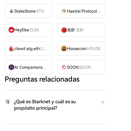
StakeStone
STO
Haedal Protocol
HAEDAL
HeyElsa
ELSA
龙虾
龙虾
clawd.atg.eth
CLAWD
Housecoin
HOUSE
AI Companions
AIC
SOON
SOON
Preguntas relacionadas
¿Qué es Starknet y cuál es su
Q
propósito principal?