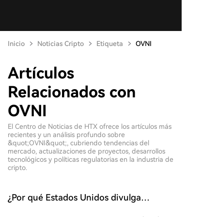
Inicio
Noticias Cripto
Etiqueta
OVNI
Artículos
Relacionados con
OVNI
El Centro de Noticias de HTX ofrece los artículos más
recientes y un análisis profundo sobre
&quot;OVNI&quot;, cubriendo tendencias del
mercado, actualizaciones de proyectos, desarrollos
tecnológicos y políticas regulatorias en la industria de
cripto.
¿Por qué Estados Unidos divulga
documentos sobre ovnis en este