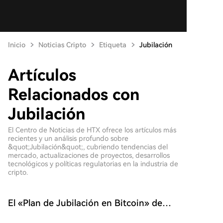
Inicio
Noticias Cripto
Etiqueta
Jubilación
Artículos
Relacionados con
Jubilación
El Centro de Noticias de HTX ofrece los artículos más
recientes y un análisis profundo sobre
&quot;Jubilación&quot;, cubriendo tendencias del
mercado, actualizaciones de proyectos, desarrollos
tecnológicos y políticas regulatorias en la industria de
cripto.
El «Plan de Jubilación en Bitcoin» de
Trump se encuentra con resistencia: ¿Los