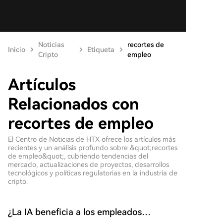
Noticias
recortes de
Inicio
Etiqueta
Cripto
empleo
Artículos
Relacionados con
recortes de empleo
El Centro de Noticias de HTX ofrece los artículos más
recientes y un análisis profundo sobre &quot;recortes
de empleo&quot;, cubriendo tendencias del
mercado, actualizaciones de proyectos, desarrollos
tecnológicos y políticas regulatorias en la industria de
cripto.
¿La IA beneficia a los empleados