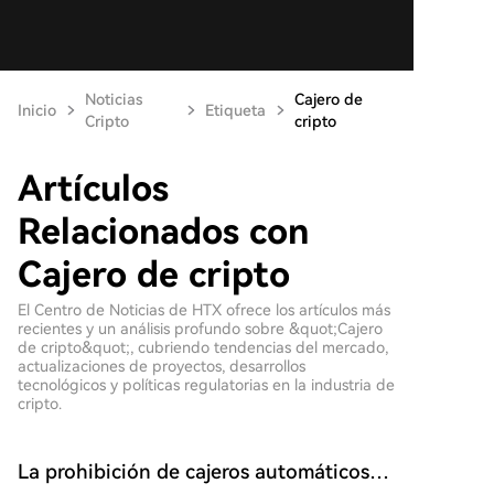
Noticias
Cajero de
Inicio
Etiqueta
Cripto
cripto
Artículos
Relacionados con
Cajero de cripto
El Centro de Noticias de HTX ofrece los artículos más
recientes y un análisis profundo sobre &quot;Cajero
de cripto&quot;, cubriendo tendencias del mercado,
actualizaciones de proyectos, desarrollos
tecnológicos y políticas regulatorias en la industria de
cripto.
La prohibición de cajeros automáticos