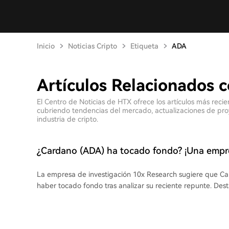
Inicio
Noticias Cripto
Etiqueta
ADA
Artículos Relacionados 
El Centro de Noticias de HTX ofrece los artículos más rec
cubriendo tendencias del mercado, actualizaciones de proyec
industria de cripto.
¿Cardano (ADA) ha tocado fondo? ¡Una empre
informa! Aquí está la información más recien
La empresa de investigación 10x Research sugiere que C
haber tocado fondo tras analizar su reciente repunte. De
por encima de sus medias móviles de 7 y 30 días, con un 
la última semana, impulsado por acumulaciones de grande
240 millones de ADA en cinco días). Este comportamiento 