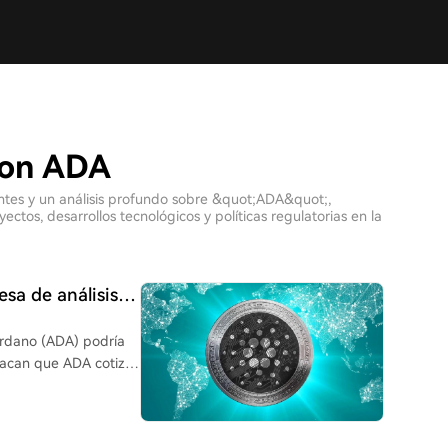
con ADA
ientes y un análisis profundo sobre &quot;ADA&quot;,
tos, desarrollos tecnológicos y políticas regulatorias en la
sa de análisis
te
ardano (ADA) podría
stacan que ADA cotiza
aumento del 20.8% en
s inversores (más de
se interpreta como