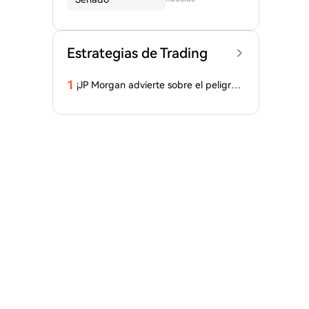
Estrategias de Trading
1
¡JP Morgan advierte sobre el peligro
de este altcoin! ¿Por qué los inversore
s están retirando fondos? Aquí están l
os detalles