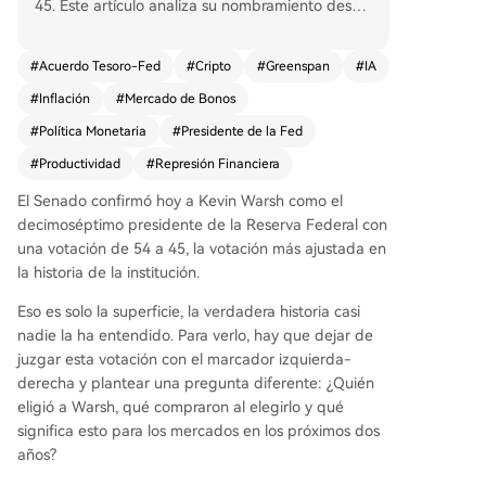
45. Este artículo analiza su nombramiento desde
una perspectiva poco convencional, argumenta
ndo que Warsh, un antiguo inversor en tecnologí
#
Acuerdo Tesoro-Fed
#
Cripto
#
Greenspan
#
IA
a, es el candidato ideal para liderar la Fed en un
#
Inflación
#
Mercado de Bonos
período definido por la revolución de la IA y la n
ecesidad de "represión financiera". El marco clav
#
Política Monetaria
#
Presidente de la Fed
e, la "Ley Universal", sostiene que el capital fluye
#
Productividad
#
Represión Financiera
hacia lo que maximiza la inteligencia por unidad
de energía (como la IA). Para permitir este boo
El Senado confirmó hoy a Kevin Warsh como el
m de productividad, la Fed debe evitar políticas
decimoséptimo presidente de la Reserva Federal con
restrictivas. Warsh, con su experiencia invirtiend
una votación de 54 a 45, la votación más ajustada en
o en infraestructura de IA, cree genuinamente e
la historia de la institución.
n este potencial y su agenda apunta a un cambi
Eso es solo la superficie, la verdadera historia casi
o de régimen similar al de Greenspan en los 90:
nadie la ha entendido. Para verlo, hay que dejar de
tolerar cierto calor económico mientras la produ
juzgar esta votación con el marcador izquierda-
ctividad contenía la inflación subyacente. Esta e
derecha y plantear una pregunta diferente: ¿Quién
strategia es crucial para gestionar la deuda fede
eligió a Warsh, qué compraron al elegirlo y qué
ral estadounidense, que requiere compradores e
significa esto para los mercados en los próximos dos
xtranjeros de bonos a largo plazo. Aquí entra la
años?
otra pieza clave: el Secretario del Tesoro, Basset
t. Su arquitectura internacional (acuerdos con C