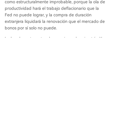
como estructuralmente improbable, porque la ola de
productividad hará el trabajo deflacionario que la
Fed no puede lograr, y la compra de duración
extranjera liquidará la renovación que el mercado de
bonos por sí solo no puede.
La brecha entre estos dos precios es la asimetría. Y
esa asimetría es donde están los rendimientos de los
próximos dos años.
Preguntas relacionadas
¿Quién es Kevin Warsh y por qué es
Q
significativo su nombramiento como
presidente de la Fed?
¿Cuál es la estrategia de política
Q