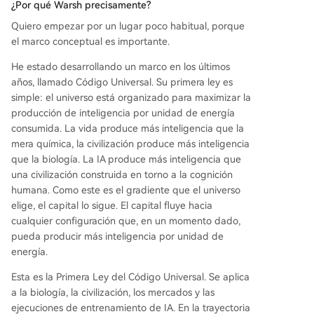
¿Por qué Warsh precisamente?
hina, Japón, Corea y el Golfo) busca asegurar es
Quiero empezar por un lugar poco habitual, porque
a demanda externa a cambio de acceso a tecno
el marco conceptual es importante.
logía clave, mientras Warsh mantiene una polític
a monetaria acomodaticia para facilitarla. En co
He estado desarrollando un marco en los últimos
njunto, el nombramiento de Warsh y la diplomac
años, llamado Código Universal. Su primera ley es
ia de Bassett son partes de un mismo plan: aplic
simple: el universo está organizado para maximizar la
ar una estrategia moderna de represión financie
producción de inteligencia por unidad de energía
ra impulsada por la productividad de la IA. El éxi
consumida. La vida produce más inteligencia que la
to depen
...
mera química, la civilización produce más inteligencia
que la biología. La IA produce más inteligencia que
una civilización construida en torno a la cognición
humana. Como este es el gradiente que el universo
elige, el capital lo sigue. El capital fluye hacia
cualquier configuración que, en un momento dado,
pueda producir más inteligencia por unidad de
energía.
Esta es la Primera Ley del Código Universal. Se aplica
a la biología, la civilización, los mercados y las
ejecuciones de entrenamiento de IA. En la trayectoria