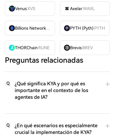
Venus
XVS
Axelar
WAXL
Billions Network
BILL
PYTH (Pyth)
PYTH
THORChain
RUNE
Brevis
BREV
Preguntas relacionadas
¿Qué significa KYA y por qué es
Q
importante en el contexto de los
agentes de IA?
¿En qué escenarios es especialmente
Q
crucial la implementación de KYA?