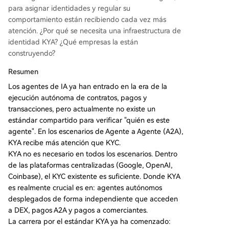
l método de pago) para su validación. * **Trulio
para asignar identidades y regular su
o:** Extiende su infraestructura de verificación K
comportamiento están recibiendo cada vez más
YC/KYB al ámbito KYA, emitiendo un "pasaporte
atención. ¿Por qué se necesita una infraestructura de
digital" para agentes (DAP) que se revalida en c
identidad KYA? ¿Qué empresas la están
ada transacción. * **Sumsub:** Se centra en la v
construyendo?
erificación en tiempo real y la detección de com
portamientos anómalos de los agentes después
Resumen
de que se les ha
...
Los agentes de IA ya han entrado en la era de la
ejecución autónoma de contratos, pagos y
transacciones, pero actualmente no existe un
estándar compartido para verificar "quién es este
agente". En los escenarios de Agente a Agente (A2A),
KYA recibe más atención que KYC.
KYA no es necesario en todos los escenarios. Dentro
de las plataformas centralizadas (Google, OpenAI,
Coinbase), el KYC existente es suficiente. Donde KYA
es realmente crucial es en: agentes autónomos
desplegados de forma independiente que acceden
a DEX, pagos A2A y pagos a comerciantes.
La carrera por el estándar KYA ya ha comenzado: