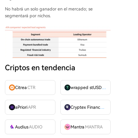
No habrá un solo ganador en el mercado; se
segmentará por nichos.
Criptos en tendencia
Citrea
CTR
wrapped stUSDT
WSTUSDT
aPriori
APR
Cryptex Finance
CTX
Audius
AUDIO
Mantra
MANTRA