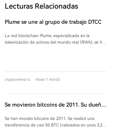
Lecturas Relacionadas
Plume se une al grupo de trabajo DTCC
La red blockchain Plume, especializada en la
tokenización de activos del mundo real (RWA), se ha
unido al grupo de trabajo de activos digitales (Digital
Assets Solutions Industry Working Group) creado por
DTCC, el mayor operador de infraestructura post-
negociación en los mercados financieros. Junto a
socios como Charles Schwab y Nasdaq, trabajarán en
cryptonews.ru
Hace 1 min(s)
el desarrollo de estándares para valores tokenizados.
DTCC, que custodia activos por más de 114 billones
de dólares, ha creado una plataforma de
tokenización para integrar la tecnología blockchain
Se movieron bitcoins de 2011. Su dueño
en la infraestructura financiera existente sin alterar el
tiene una ganancia de 10 millones de
marco legal de los valores tradicionales. Plume
Se han movido bitcoins de 2011. Se realizó una
dólares
detalló sus mecanismos de seguridad, que incluyen la
transferencia de casi 50 BTC (valorados en unos 3,2
verificación de cada transacción por socios de
millones de dólares) desde una billetera creada en