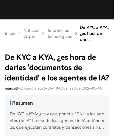
De KYC a KYA,
Noticias
Tendencias
Inicio
¿es hora de
Cripto
Tecnológicas
darl...
De KYC a KYA, ¿es hora de
darles 'documentos de
identidad' a los agentes de IA?
marsbit
Publicado a 2026-05-10
Actualizado a 2026-05-10
Resumen
De KYC a KYA: ¿Hay que ponerle "DNI" a los age
ntes de IA? La era de los agentes de IA autónom
os, que ejecutan contratos y transacciones sin int
ervención humana, está acelerando. Esto genera