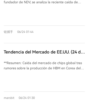
fundador de NDV, se analiza la reciente caída de
última carta del mercado cripto
Bitcoin. Huang atribuye la primera etapa a la presión
de venta cíclica de 4 años y la etapa actual a
factores como el retroceso de las acciones
estadounidenses, la contracción de liquidez y la
presión de deuda de MicroStrategy (MSTR). Señala
链捕手
06/24 01:44
que la venta inicial de solo 32 BTC por parte de
MSTR generó una "carrera por vender" en el
mercado, debido al temor a una mayor presión de
venta futura de sus más de 80,000 BTC. Para Huang,
Tendencia del Mercado de EE.UU. (24 de
el mercado aún no ha tocado fondo; un verdadero
junio): La fuerte caída del mercado
fondo bajista generalmente requiere un evento
**Resumen: Caída del mercado de chips global tras
coreano sacude los chips globales,
catalizador importante, similar a la quiebra de FTX,
rumores sobre la producción de HBM en Corea del
que genere desesperanza generalizada. Su fondo ha
Micron cae más del 10%, la certeza del
Sur** El lunes, el índice KOSPI de Corea del Sur se
obtenido aproximadamente un 20% de rendimiento
suministro a largo plazo sufre una 'dura
desplomó un 10%, con SK Hynix y Samsung cayendo
este año, superando a Bitcoin. Ha evitado acciones
prueba'
más del 12%. Esto se debió a los rumores de que SK
de IA por falta de ventaja en el trading, y en su lugar
Hynix podría ralentizar la expansión de la producción
ha operado con productos básicos como petróleo,
de HBM4. Esta conmoción se extendió
oro y plata, viendo potencial en la narrativa
marsbit
06/24 01:30
inmediatamente a la cadena de chips
inflacionaria. A largo plazo, mantiene una visión
estadounidense: Micron Technology cayó un 13,18%,