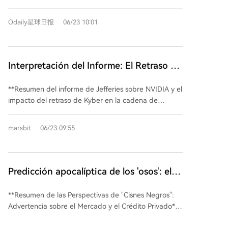
atribuye a varios factores: la debilidad previa de las
un 10%, activando el mecanismo de suspensión de
acciones tecnológicas en Wall Street, el aumento de
operaciones, su tercera mayor caída del año. El Nikkei
Odaily星球日报
06/23 10:01
las expectativas de que la Reserva Federal de EE.UU.
225 de Japón cayó un 3.5%, poniendo fin a ocho
mantenga tasas de interés más altas por más tiempo
sesiones al alza. El ajuste afectó principalmente al
debido a datos económicos sólidos, y
sector tecnológico, especialmente los
preocupaciones sobre la concentración del mercado
semiconductores. Gigantes como Samsung
Interpretación del Informe: El Retraso de
y la posible sobrevaloración. Los inversores
Electronics y SK Hynix lideraron las pérdidas en Seúl,
Kyber Desgarra la Cadena de Suministro
extranjeros aceleraron sus ventas, particularmente en
arrastrando al mercado. La venta acelerada por
**Resumen del informe de Jefferies sobre NVIDIA y el
el mercado coreano, que es altamente sensible a los
de NVIDIA, Solo Estos Pocos Ganadores
inversores extranjeros intensificó el pánico. Esta
impacto del retraso de Kyber en la cadena de
flujos globales de capital. A corto plazo, se prevé una
en la Cadena de PCB
fuerte corrección se atribuye a múltiples factores: la
suministro de PCB** Jefferies mantiene su
mayor volatilidad, con la evolución del mercado
presión por tomar ganancias tras las fuertes subidas,
recomendación de compra para NVIDIA, con un
estadounidense y las señales de la Fed como
marsbit
06/23 09:55
la debilidad previa de las acciones tecnológicas en
precio objetivo de 300 USD. Sin embargo, su informe
factores clave. Sin embargo, a largo plazo, la
Wall Street y las crecientes expectativas de que la
destaca un impacto inesperado en la cadena de
narrativa subyacente de la IA sigue siendo sólida. Se
Reserva Federal de EE.UU. mantenga tasas de
suministro de servidores IA: el probable retraso hasta
espera que la inversión global en infraestructura de
interés altas debido a datos económicos robustos. La
2028 o cancelación del producto de PCB de
IA siga creciendo sustancialmente en los próximos
Predicción apocalíptica de los 'osos': el
alta concentración del mercado surcoreano en pocas
backplane "Kyber". Esto lleva a recortar las
años, y los líderes tecnológicos de Corea del Sur y
impulso de la IA 'se está agotando', el
empresas de semiconductores amplificó la
previsiones del mercado global de PCB para IA en un
Japón, especialmente en memoria HBM y
**Resumen de las Perspectivas de "Cisnes Negros":
volatilidad. A corto plazo, se prevé una alta
mercado bursátil estadounidense tocará
5% (2027) y 11% (2028). La clave no es una
semiconductores avanzados, mantienen posiciones
Advertencia sobre el Mercado y el Crédito Privado**
inestabilidad, dependiente de las señales de la Fed y
techo tan pronto como en el T3, con una
desaparición de la demanda, sino un reordenamiento
competitivas firmes y carteras de pedidos sólidas.
Dos destacados inversores macro, Jeffrey Gundlach y
de los resultados empresariales del segundo
caída del 30-50%
temporal. La arquitectura Oberon se extenderá,
Esta corrección podría representar una oportunidad