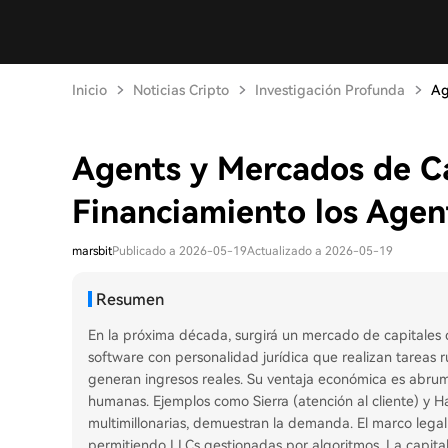
Inicio
Noticias Cripto
Investigación Profunda
Ag
Agents y Mercados de C
Financiamiento los Age
marsbit
Publicado a 2026-05-19
Actualizado a 2026-05-19
Resumen
En la próxima década, surgirá un mercado de capitales
software con personalidad jurídica que realizan tareas rut
generan ingresos reales. Su ventaja económica es abrum
humanas. Ejemplos como Sierra (atención al cliente) y Ha
multimillonarias, demuestran la demanda. El marco lega
permitiendo LLCs gestionadas por algoritmos. La capital