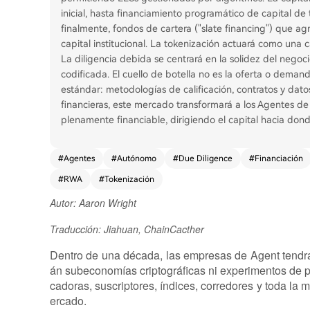
inicial, hasta financiamiento programático de capital de
finalmente, fondos de cartera ("slate financing") que agr
capital institucional. La tokenización actuará como una c
La diligencia debida se centrará en la solidez del negoci
codificada. El cuello de botella no es la oferta o demanda
estándar: metodologías de calificación, contratos y datos 
financieras, este mercado transformará a los Agentes d
plenamente financiable, dirigiendo el capital hacia do
#
Agentes
#
Autónomo
#
Due Diligence
#
Financiación
#
RWA
#
Tokenización
Autor: Aaron Wright
Traducción: Jiahuan, ChainCacther
Dentro de una década, las empresas de Agent tendrá
án subeconomías criptográficas ni experimentos de p
cadoras, suscriptores, índices, corredores y toda la 
ercado.