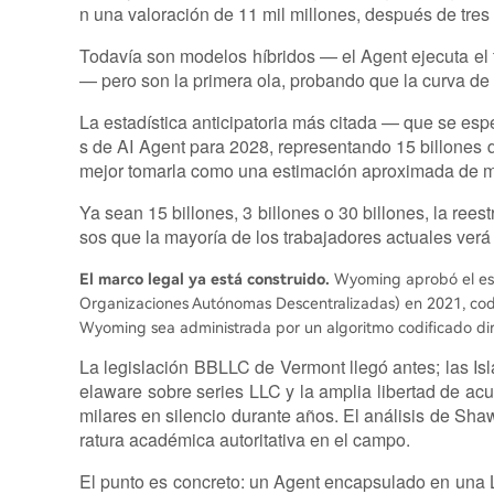
n una valoración de 11 mil millones, después de tres
Todavía son modelos híbridos — el Agent ejecuta el
— pero son la primera ola, probando que la curva de
La estadística anticipatoria más citada — que se es
s de AI Agent para 2028, representando 15 billones
mejor tomarla como una estimación aproximada de m
Ya sean 15 billones, 3 billones o 30 billones, la rees
sos que la mayoría de los trabajadores actuales verá 
El marco legal ya está construido.
Wyoming aprobó el est
Organizaciones Autónomas Descentralizadas) en 2021, cod
Wyoming sea administrada por un algoritmo codificado di
La legislación BBLLC de Vermont llegó antes; las Isl
elaware sobre series LLC y la amplia libertad de ac
milares en silencio durante años. El análisis de Sh
ratura académica autoritativa en el campo.
El punto es concreto: un Agent encapsulado en una