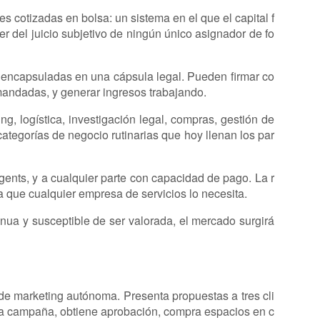
s cotizadas en bolsa: un sistema en el que el capital f
r del juicio subjetivo de ningún único asignador de fo
 encapsuladas en una cápsula legal. Pueden firmar co
mandadas, y generar ingresos trabajando.
g, logística, investigación legal, compras, gestión de
ategorías de negocio rutinarias que hoy llenan los par
ents, y a cualquier parte con capacidad de pago. La r
a que cualquier empresa de servicios lo necesita.
nua y susceptible de ser valorada, el mercado surgirá
e marketing autónoma. Presenta propuestas a tres cli
e la campaña, obtiene aprobación, compra espacios en c