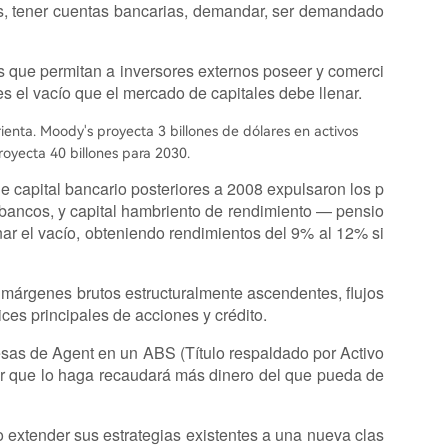
atos, tener cuentas bancarias, demandar, ser demandado
os que permitan a inversores externos poseer y comerci
es el vacío que el mercado de capitales debe llenar.
nta. Moody's proyecta 3 billones de dólares en activos
royecta 40 billones para 2030.
e capital bancario posteriores a 2008 expulsaron los p
bancos, y capital hambriento de rendimiento — pensio
ar el vacío, obteniendo rendimientos del 9% al 12% si
n márgenes brutos estructuralmente ascendentes, flujos
ices principales de acciones y crédito.
sas de Agent en un ABS (Título respaldado por Activo
ptor que lo haga recaudará más dinero del que pueda de
o extender sus estrategias existentes a una nueva clas