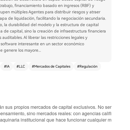
 trabajo, financiamiento basado en ingresos (RBF) y
upen múltiples Agentes para distribuir riesgos y atraer
apa de liquidación, facilitando la negociación secundaria.
o, la durabilidad del modelo y la estructura de capital
 de capital, sino la creación de infraestructura financiera
auditables. Al liberar las restricciones legales y
e software interesante en un sector económico
nde genere los mayore
...
#
IA
#
LLC
#
Mercados de Capitales
#
Regulación
n sus propios mercados de capital exclusivos. No ser
ensamiento, sino mercados reales: con agencias califi
maquinaria institucional que hace funcionar cualquier m