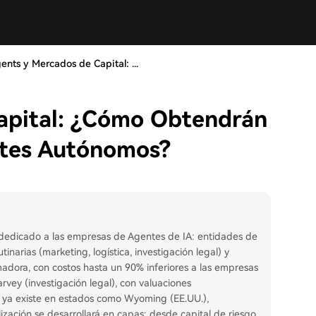
ents y Mercados de Capital: ...
apital: ¿Cómo Obtendrán
ntes Autónomos?
 dedicado a las empresas de Agentes de IA: entidades de
inarias (marketing, logística, investigación legal) y
adora, con costos hasta un 90% inferiores a las empresas
rvey (investigación legal), con valuaciones
l ya existe en estados como Wyoming (EE.UU.),
ización se desarrollará en capas: desde capital de riesgo