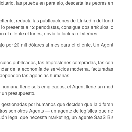
citario, las prueba en paralelo, descarta las peores en
liente, redacta las publicaciones de LinkedIn del fund
o presenta a 12 periodistas, consigue dos artículos, c
 el cliente el lunes, envía la factura el viernes.
o por 20 mil dólares al mes para el cliente. Un Agent
ículos publicados, las impresiones compradas, las con
ndar de la economía de servicios moderna, facturadas
e dependen las agencias humanas.
cia humana tiene seis empleados; el Agent tiene un mod
y un presupuesto.
s gestionadas por humanos que deciden que la diferen
tros son otros Agents — un agente de logística que ne
ación legal que necesita marketing, un agente SaaS B2