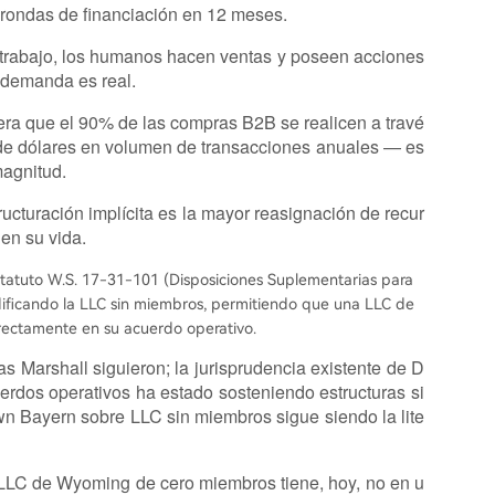
 rondas de financiación en 12 meses.
 trabajo, los humanos hacen ventas y poseen acciones
 demanda es real.
pera que el 90% de las compras B2B se realicen a travé
 de dólares en volumen de transacciones anuales — es
agnitud.
tructuración implícita es la mayor reasignación de recur
en su vida.
atuto W.S. 17-31-101 (Disposiciones Suplementarias para
ificando la LLC sin miembros, permitiendo que una LLC de
rectamente en su acuerdo operativo.
as Marshall siguieron; la jurisprudencia existente de D
uerdos operativos ha estado sosteniendo estructuras si
awn Bayern sobre LLC sin miembros sigue siendo la lite
 LLC de Wyoming de cero miembros tiene, hoy, no en u