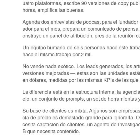
uatro plataformas, escribe 90 versiones de copy publi
horas, amplifica las buenas.
Agenda dos entrevistas de podcast para el fundador c
ador para el mes, prepara un comunicado de prensa, l
onstruye un panel de atribución, preside la reunión con
Un equipo humano de seis personas hace este trabaj
hace el mismo trabajo por 2 mil.
No vende nada exótico. Los leads generados, los art
versiones mejoradas — estas son las unidades está
en dólares, medidas por las mismas KPIs de las qu
La diferencia está en la estructura interna: la agen
elo, un conjunto de prompts, un set de herramientas 
Su base de clientes es mixta. Algunos son empresa
cia de precio es demasiado grande para ignorarla. O
cesita captación de clientes, un agente de investig
B que necesita contenido.