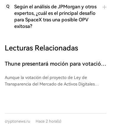
Según el análisis de JPMorgan y otros
Q
expertos, ¿cuál es el principal desafío
para SpaceX tras una posible OPV
exitosa?
Lecturas Relacionadas
Thune presentará moción para votación
en septiembre sobre el proyecto de ley
Aunque la votación del proyecto de Ley de
CLARITY Act
Transparencia del Mercado de Activos Digitales
(CLARITY Act) se retrasa debido al receso de agosto,
el líder de la mayoría republicana en el Senado, John
Thune, planea presentar una moción para la votación
antes de las vacaciones, preparando el camino para
una votación en septiembre. Esto demuestra el
cryptonews.ru
Hace 2 hora(s)
interés republicano en priorizar el proyecto. Sin
embargo, existen obstáculos, como las