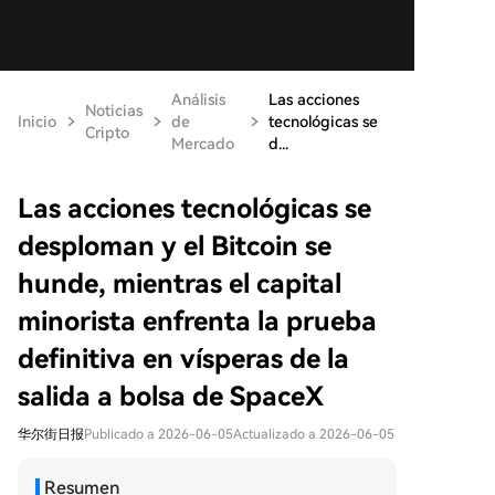
Análisis
Las acciones
Noticias
Inicio
de
tecnológicas se
Cripto
Mercado
d...
Las acciones tecnológicas se
desploman y el Bitcoin se
hunde, mientras el capital
minorista enfrenta la prueba
definitiva en vísperas de la
salida a bolsa de SpaceX
华尔街日报
Publicado a 2026-06-05
Actualizado a 2026-06-05
Resumen