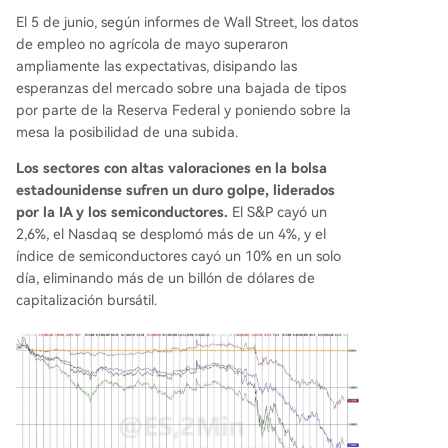
ptomonedas, "meme stocks", ETFs apalancados,
El 5 de junio, según informes de Wall Street, los datos
etc.) que compiten por el mismo capital minorist
de empleo no agrícola de mayo superaron
a. Aunque la OPV de SpaceX podría generar un
ampliamente las expectativas, disipando las
nuevo entusiasmo, retener a los inversores minor
esperanzas del mercado sobre una bajada de tipos
istas es un reto mayor. Tienden a operar a corto
por parte de la Reserva Federal y poniendo sobre la
plazo, impulsados por el momento, y las herrami
mesa la posibilidad de una subida.
entas de trading modernas facilitan un movimie
Los sectores con altas valoraciones en la bolsa
nto rápido de capital entre distintas narrativas d
estadounidense sufren un duro golpe, liderados
e inversión. En este contexto, incluso una OPV hi
por la IA y los semiconductores.
El S&P cayó un
stórica como la de SpaceX es solo el último y má
2,6%, el Nasdaq se desplomó más de un 4%, y el
s caro participante en una constante batalla por
índice de semiconductores cayó un 10% en un solo
la atención y los fondos
...
día, eliminando más de un billón de dólares de
capitalización bursátil.