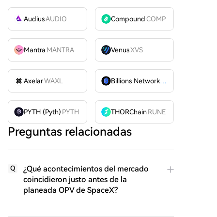
Audius
AUDIO
Compound
COMP
Mantra
MANTRA
Venus
XVS
Axelar
WAXL
Billions Network
BILL
PYTH (Pyth)
PYTH
THORChain
RUNE
Preguntas relacionadas
¿Qué acontecimientos del mercado
Q
coincidieron justo antes de la
planeada OPV de SpaceX?