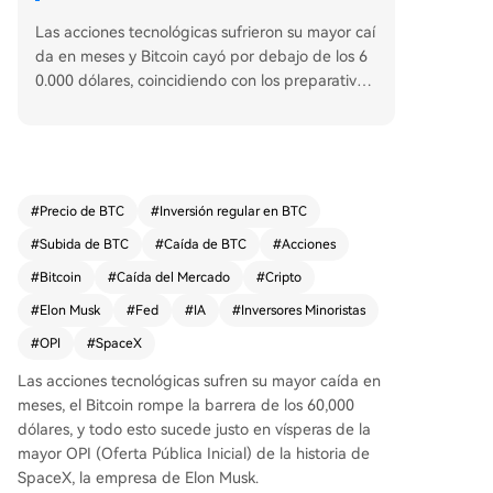
Las acciones tecnológicas sufrieron su mayor caí
da en meses y Bitcoin cayó por debajo de los 6
0.000 dólares, coincidiendo con los preparativos
de SpaceX para su próxima OPV, la mayor de la
historia. Los datos de empleo de EE.UU. en may
o, más fuertes de lo esperado, redujeron las exp
ectativas de recortes de tipos de la Fed, provoc
ando fuertes ventas en sectores de alta valoraci
#
Precio de BTC
#
Inversión regular en BTC
ón como la IA y los semiconductores. Bitcoin per
#
Subida de BTC
#
Caída de BTC
#
Acciones
dió un 7%, borrando todas las ganancias desde l
as elecciones de Trump. La caída sincronizada p
#
Bitcoin
#
Caída del Mercado
#
Cripto
one a prueba la capacidad de los inversores min
#
Elon Musk
#
Fed
#
IA
#
Inversores Minoristas
oristas, cruciales para la OPV de SpaceX, que pl
#
OPI
#
SpaceX
anea asignar hasta un 30% de las acciones a est
e segmento. Sin embargo, el efectivo disponible
Las acciones tecnológicas sufren su mayor caída en
en cuentas minoristas está en mínimos, por lo qu
meses, el Bitcoin rompe la barrera de los 60,000
e es probable que tengan que vender otros acti
dólares, y todo esto sucede justo en vísperas de la
vos, como acciones de Tesla, para financiar la co
mayor OPI (Oferta Pública Inicial) de la historia de
mpra. Los expertos advierten que el mercado ac
SpaceX, la empresa de Elon Musk.
tual está saturado de opciones especulativas (cri