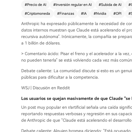
#
Precio de AI
#
Inversión regular en AI
#
Subida de AI
#
#
Criptomoneda
#
Finanzas
#
IA
#
Nvidia
#
OPI
#
Anthropic ha expresado públicamente la necesidad de con
datos internos muestran que Claude está acelerando el pro
recursiva autónoma". Irónicamente, la compañía se prepa
a 1 billón de dólares.
> Comentario ácido: Pisar el freno y el acelerador a la ve
no pueden tenerla" se está volviendo cada vez más común e
Debate caliente: La comunidad discute si esto es un genu
públicas para dificultar a la competencia.
WSJ | Discusión en Reddit
Los usuarios se quejan masivamente de que Claude "se 
Un post muy popular en r/artificial señala una caída signif
reportando respuestas verbosas y regresión en sus capacid
de Anthropic de que "Claude está acelerando el desarrollo d
Debate caliente: Alguien bromea diciendo: "Está ocupado