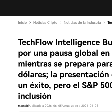
Inicio
Noticias Cripto
Noticias de la Industria
Te
TechFlow Intelligence B
por una pausa global en 
mientras se prepara para
dólares; la presentación
un éxito, pero el S&P 50
inclusión
marsbit
Publicado a 2026-06-05
Actualizado a 2026-06-05