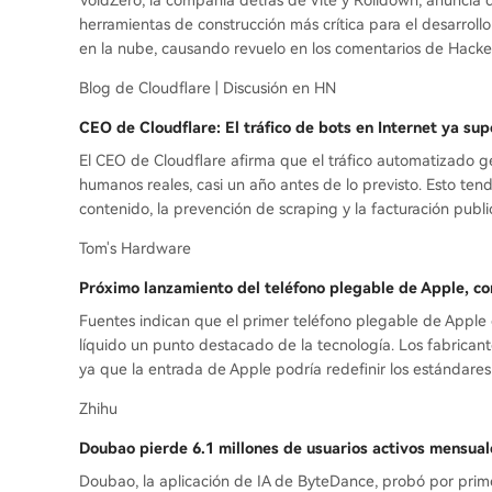
VoidZero, la compañía detrás de Vite y Rolldown, anuncia q
herramientas de construcción más crítica para el desarroll
en la nube, causando revuelo en los comentarios de Hacke
Blog de Cloudflare | Discusión en HN
CEO de Cloudflare: El tráfico de bots en Internet ya su
El CEO de Cloudflare afirma que el tráfico automatizado ge
humanos reales, casi un año antes de lo previsto. Esto te
contenido, la prevención de scraping y la facturación public
Tom's Hardware
Próximo lanzamiento del teléfono plegable de Apple, co
Fuentes indican que el primer teléfono plegable de Apple 
líquido un punto destacado de la tecnología. Los fabricant
ya que la entrada de Apple podría redefinir los estándares
Zhihu
Doubao pierde 6.1 millones de usuarios activos mensual
Doubao, la aplicación de IA de ByteDance, probó por prim