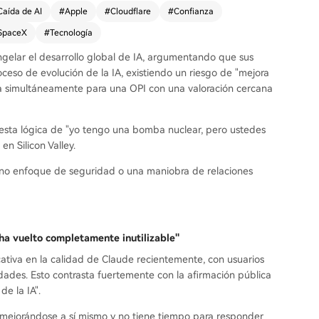
Caída de AI
#
Apple
#
Cloudflare
#
Confianza
SpaceX
#
Tecnología
gelar el desarrollo global de IA, argumentando que sus
ceso de evolución de la IA, existiendo un riesgo de "mejora
ra simultáneamente para una OPI con una valoración cercana
z, esta lógica de "yo tengo una bomba nuclear, pero ustedes
n Silicon Valley.
ino enfoque de seguridad o una maniobra de relaciones
ha vuelto completamente inutilizable"
icativa en la calidad de Claude recientemente, con usuarios
ades. Esto contrasta fuertemente con la afirmación pública
e la IA".
 mejorándose a sí mismo y no tiene tiempo para responder