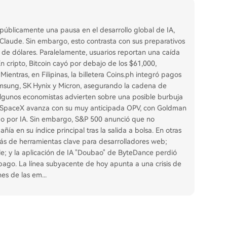
públicamente una pausa en el desarrollo global de IA,
Claude. Sin embargo, esto contrasta con sus preparativos
 de dólares. Paralelamente, usuarios reportan una caída
En cripto, Bitcoin cayó por debajo de los $61,000,
ientras, en Filipinas, la billetera Coins.ph integró pagos
msung, SK Hynix y Micron, asegurando la cadena de
 algunos economistas advierten sobre una posible burbuja
0. SpaceX avanza con su muy anticipada OPV, con Goldman
o por IA. Sin embargo, S&P 500 anunció que no
ía en su índice principal tras la salida a bolsa. En otras
trás de herramientas clave para desarrolladores web;
le; y la aplicación de IA "Doubao" de ByteDance perdió
e pago. La línea subyacente de hoy apunta a una crisis de
nes de las em
...