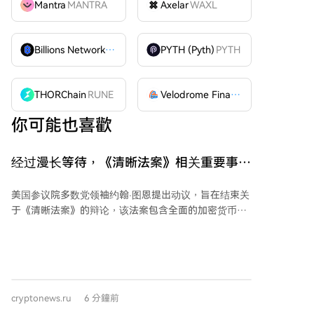
Mantra
MANTRA
Axelar
WAXL
Billions Network
BILL
PYTH (Pyth)
PYTH
THORChain
RUNE
Velodrome Finance
VELODROME
你可能也喜歡
经过漫长等待，《清晰法案》相关重要事件
发生！它影响所有加密货币
美国参议院多数党领袖约翰·图恩提出动议，旨在结束关
于《清晰法案》的辩论，该法案包含全面的加密货币市
场监管规则。此举为国会8月休会结束后就该法案进行
重要程序性投票铺平了道路。 根据参议院协议，关于结
束辩论并推进《清晰法案》的投票定于9月15日星期二
进行。通过结束辩论的动议并不意味着法案自动通过，
该投票仅旨在限制对修正案的讨论，以便推进立法议
cryptonews.ru
6 分鐘前
程。 通过此动议需要60名参议员的支持。鉴于共和党在