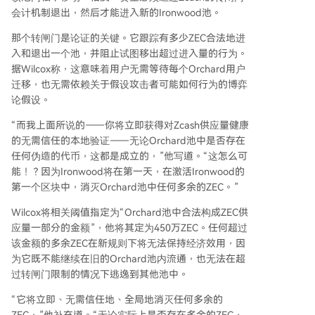
会计机制退出，然后才能进入新的Ironwood池。
那个转闸门是论证的关键。它跟踪有多少ZEC合法地进
入和退出一个池，并阻止试图移出超过进入量的行为。
据Wilcox称，这意味着用户无需等待每个Orchard用户
迁移，也无需依赖关于假设攻击者可能如何行为的博弈
论假设。
“而我上面所说的——你将立即获得对Zcash供应量健康
的无需信任的本地验证——无论Orchard池中是否存在
任何伪造的代币，这都是成立的，”他写道。“这怎么可
能！？因为Ironwood将在第一天，在激活Ironwood的
第一个区块中，消灭Orchard池中任何多余的ZEC。”
Wilcox将相关阈值指定为“Orchard池中合法构成ZEC供
应量一部分的金额”，他将其定为450万ZEC。任何超过
该金额的多余ZEC在新规则下将无法保持经济效用，因
为它既不能继续在旧的Orchard池内流通，也无法在超
过转闸门限制的情况下逃逸到其他池中。
“它将立即、无需信任地、全局地消灭任何多余的