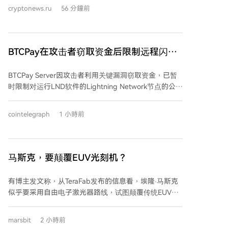
屏幕之间的通信。芯片截取数据传输，利用模式识别技
力失范面前显得脆弱，亟待加强执法体系内部的监督机
cryptonews.ru
56 分鐘前
术“读取”用户在生成或恢复钱包时在屏幕上看到的助记
制。
词。窃取的助记词被存储后，并非通过Wi-Fi或蓝牙，而
是通过内置的4G调制解调器和eSIM，经由蜂窝网络发
送出去。为容纳额外电子元件，攻击者减小了电池尺
BTCPay在攻击者窃取资金后限制远程闪电
寸，并用固定电阻替换了热敏电阻，使电量始终显示
网络访问
100%以掩人耳目。 这不是供应链攻击首次针对硬件钱
BTCPay Server因攻击者利用关键漏洞窃取资金，已暂
包。类似手法此前也在Trezor设备上出现，攻击者替换
时限制对运行LND软件的Lightning Network节点的公共
微控制器并安装恶意固件，生成预先可知的助记词。这
远程连接。此限制主要影响外部钱包（如Zeus）通过
些伪造设备主要通过俄罗斯电商平台销售。 Ledger公
BTCPay Server域名或Tor洋葱地址连接Docker部署。
司建议用户对比设备外观，并仅从官方或授权经销商处
cointelegraph
1 小時前
BTCPay表示Lightning支付仍可继续，并计划在安全时
购买。公司也表示正在考虑为未来产品增加物理防护措
恢复远程访问选项。 版本2.4.2安装了LND 0.21.1，并在
施。 报告指出，风险核心在于物理供应链本身。即便应
标准BTCPay安装中自动重新生成macaroon凭证文件。
用程序运行正常、屏幕显示无误，也无法保证设备内部
该漏洞允许未经认证的远程攻击者获取用于控制LND节
马斯克，要颠覆EUV光刻机？
未被植入恶意硬件。此事件凸显了保护助记词需要整个
点的凭证，从而转移资金。项目建议运营者检查未授权
供应链环节——从芯片制造、固件代码到分销渠道——
支付、意外通道关闭、陌生节点以及链上或Lightning余
协同保障，而非依赖单一环节。
有博主发文称，从TeraFab发布的信息看，埃隆·马斯克
额差异。 至少两家运营商公开报告损失，包括
似乎要采用自由电子激光器路线，试图颠覆传统EUV光
Foundation CEO Zach Herbert称其公司Lightning节点
刻的垄断。马斯克随后的回复似乎印证了这一点，但这
资金被清空，但热钱包未受影响。Bitcoin出版物
仍是一种猜想。 自由电子激光器并非新技术，它利用接
marsbit
2 小時前
Citadel21也报告其Lightning节点被清空，具体金额未
近光速的电子束通过周期性磁场产生波长可调、高功率