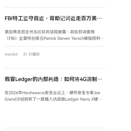
参议院拥有53个席位，即使获得所有共和党参议员支
持，仍需至少7名民主党或独立参议员投票赞成。 《清
晰法案》旨在明确美国加密货币市场的监管框架，并更
FBI特工监守自盗，背助记词盗走百万美元
清晰地界定哪些机构将监督数字资产。然而，参议院仍
加密货币
在就法案的最终版本进行协商，特别是在道德规范、反
美国弗吉尼亚州东区联邦法院披露，前联邦调查局
非法融资规则以及如何纳入参议院农业委员会制定的条
（FBI）监督特别探员Patrick Steven Yaroch被指控利用
款等方面存在分歧。 提出结束辩论的动议被视为一个重
职务之便，从FBI监控的、据称与“敌对国家”相关的加密
要程序步骤，表明共和党领导层计划将《清晰法案》列
货币账户中，盗取了价值近100万美元的加密资产。
为9月参议院议程的首要优先事项之一。
marsbit
31 分鐘前
Yaroch通过记忆助记词的方式将资金转入个人钱包，并
部分投入DeFi平台以赚取收益。 调查发现，Yaroch曾向
ChatGPT咨询如何处置百万美元并规划欧洲退休生活，
还预订了前往葡萄牙的机票，显示出潜在的潜逃意图。
假冒Ledger的内部构造：如何将4G调制解
然而，他最终因内心备受煎熬，于2026年7月主动向FBI
调器秘密植入硬件钱包
自首，随后被立即解雇并逮捕。目前，他面临跨州运输
在2026年Hardwear.io安全会议上，硬件安全专家Joe
及接收被盗货物的指控。 此案暴露了美国执法机构在加
Grand详细剖析了一款植入伪造版Ledger Nano X硬件
密货币监管和内部监督方面存在的严重漏洞。FBI能通过
钱包中的间谍芯片。该设备最早于2021年被Reddit用户
技术手段获取非托管钱包的助记词，但内部对敏感数据
发现，受害者通过2020年Ledger数据泄露后的钓鱼邮
的访问缺乏有效管控，导致监守自盗风险。类似事件并
件获得了这些被动过手脚的钱包。 间谍芯片通过连接到
非首次，此前在“丝绸之路”调查案中，亦有联邦特工盗
设备内部SPI总线来工作，该总线用于安全元件与OLED
取比特币。案件警示，加密资产的“去中心化”特性在权