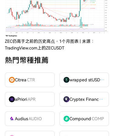
ZEC仍高于之前的历史高点，1个月图表 | 来源：
TradingView.com上的ZECUSDT
熱門幣種推薦
Citrea
CTR
wrapped stUSDT
WSTUSDT
aPriori
APR
Cryptex Finance
CTX
Audius
AUDIO
Compound
COMP