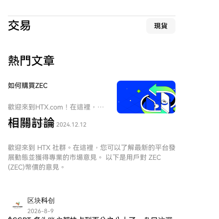
披露。 此次事件是近期一系列比特币产品安全事件中的
且相干性强的激光。理论上，其性能远超当前EUV光刻
最新一起，此前Coldcard硬件钱包漏洞已导致超1亿美
所用的固定波长激光等离子体光源，不仅输出功率高、
交易
元损失。这些事件均涉及比特币相关软件，而非底层网
現貨
波长可调，而且能效也显著提升。 美国初创公司xLight
络协议。
等已在探索将FEL用于EUV光刻。其方案是通过中央粒
子加速器产生EUV光，再分配到多个光刻设备，有望提
熱門文章
升生产效率和良率，并降低成本。 然而，FEL要真正替
代现有EUV并投入半导体量产，还面临巨大挑战。当前
EUV技术已形成成熟稳定的产业体系，而FEL设备庞
如何購買ZEC
大、复杂且昂贵，其在功率稳定性、运行可靠性、成本
控制以及与现有光刻工艺整合等方面，尚需漫长的工程
歡迎來到HTX.com！在這裡，購
化验证。FEL的真正潜力可能在于为未来更短波长的下
買Zcash (ZEC)變得簡單而便捷。
相關討論
769 人學過
發佈於 2024.12.12
跟隨我們的逐步指南，放心開始
一代光刻，提供一种高亮度、可调谐的光源新路径。 但
您的加密貨幣之旅。第一步：創
无论哪种新技术路线，都仍需克服诸多工程与科学难
建您的HTX帳戶使用您的
歡迎來到 HTX 社群。在這裡，您可以了解最新的平台發
题，其产业化时间表远未确定。
Email、手機號碼在HTX註冊一個
展動態並獲得專業的市場意見。 以下是用戶對 ZEC
免費帳戶。體驗無憂的註冊過程
(ZEC)幣價的意見。
並解鎖所有平台功能。立即註冊
第二步：前往買幣頁面，選擇您
的支付方式信用卡/金融卡購買：
区块科创
使用您的Visa或Mastercard即時
2026-8-9
購買Zcash (ZEC)。餘額購買：使