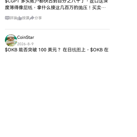
$CGPT 多头账户都快占到百分之八十了，盘口这深
用您HTX帳戶餘額中的資金進行
度薄得像层纸，拿什么接这几百万的抛压！买卖盘
無縫交易。第三方購買：探索諸
一拉一砸全靠滑点飞天，你图那点收益，庄家盯死
如Google Pay或Apple Pay等流
評論
按讚
分享
的是你全部本金，妥妥的流动性陷阱。空它
行支付方式以增加便利性。C2C
購買：在HTX平台上直接與其他
用戶交易。HTX 場外交易 (OTC)
CoinStar
購買：為大量交易者提供個性化
2026-8-9
服務和競爭性匯率。第三步：存
$OKB 能否突破 100 美元？ 在日线图上，$OKB 在
儲您的Zcash (ZEC)購買Zcash
从 6 月低点反弹后，形成了一个看涨旗
(ZEC)後，將其存儲在您的HTX帳
$OKB 能否突破 100 美元？ 在日线图上，$OKB 在
戶中。您也可以透過區塊鏈轉帳
从 6 月低点反弹后，形成了一个看涨旗形形态。该
將其發送到其他地址或者用於交
代币价格接近 100 美元，这一心理关口与该形态的
易其他加密貨幣。第四步：交易
Zcash (ZEC)在HTX的現貨市場輕
上方阻力位重合。 如果 $OKB 能够果断
鬆交易Zcash (ZEC)。前往您的帳
戶，選擇交易對，執行交易，並
即時監控。HTX為初學者和經驗
豐富的交易者提供了友好的用戶
體驗。
評論
1
1