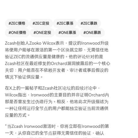
引发的社区核心关切：用户能否不依赖开发者或审
计方即可验证供应量。 Wilcox强调，Ironwood的
主要目的并非证实Orchard池中是否曾发生过伪造
行为，而是通过“转门”会计机制确保当前供应量可
#
ZEC價格
#
ZEC定投
#
ZEC暴漲
#
ZEC暴跌
被独立验证。该机制将阻止旧Orchard池继续作为
#
ONE價格
#
ONE定投
#
ONE暴漲
#
ONE暴跌
活跃的内部流通场所，资金必须通过转门计量后才
能进入新的Ironwood池，从而任何超出合法进入
Zcash创始人Zooko Wilcox表示，提议的Ironwood升级
量的超额ZEC都将无法继续流通或转出。 他认为，
将使用户能够在激活的第一个区块就立即、无需信任地
无论Orchard池中是否存在伪造代币，Ironwood都
验证ZEC的流通供应量是健康的。他的评论针对的是
将在激活首日即刻消除任何超额ZEC，使用户能立
Zcash社区在最近修复的Orchard漏洞披露后的一个核心
即本地验证ZEC供应量的健全性（当前约1600万
关切：用户能否在不依赖开发者、审计者或事后假设的
枚，最终2100万枚）。若未来有超额ZEC尝试转
情况下验证供应量。
出，转门机制将拦截并暴露伪造行为，从而为历史
在X上的一篇帖子和Zcash社区论坛的后续讨论中，
是否被利用提供证据。
Wilcox指出，Ironwood的主要目的并非证明Orchard内
部是否曾发生过伪造行为。相反，他将此次升级描述为
一种让任何运行全节点的用户都能独立验证当前流通供
应量的方式。
“当Zcash Ironwood激活时，你将立即在Ironwood的第
一天，从你自己的全节点获得无需信任的验证，确认