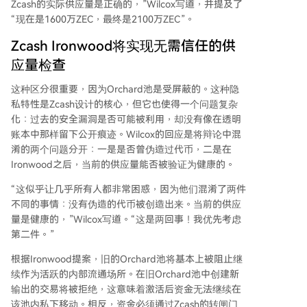
Zcash的实际供应量是正确的，”Wilcox写道，并提及了
“现在是1600万ZEC，最终是2100万ZEC”。
Zcash Ironwood将实现无需信任的供
应量检查
这种区分很重要，因为Orchard池是受屏蔽的。这种隐
私特性是Zcash设计的核心，但它也使得一个问题复杂
化：过去的安全漏洞是否可能被利用，却没有像在透明
账本中那样留下公开痕迹。Wilcox的回应是将辩论中混
淆的两个问题分开：一是是否曾伪造过代币，二是在
Ironwood之后，当前的供应量能否被验证为健康的。
“这似乎让几乎所有人都非常困惑，因为他们混淆了两件
不同的事情：没有伪造的代币被创造出来。当前的供应
量是健康的，”Wilcox写道。“这是两回事！我优先考虑
第二件。”
根据Ironwood提案，旧的Orchard池将基本上被阻止继
续作为活跃的内部流通场所。在旧Orchard池中创建新
输出的交易将被拒绝，这意味着激活后资金无法继续在
该池内私下移动。相反，资金必须通过Zcash的转闸门