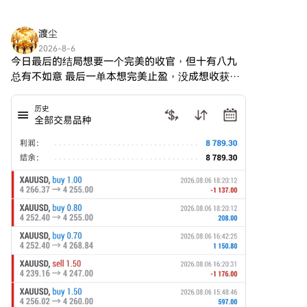
面改革旨在解決現有以太坊機制
的加密貨幣項目旨在利用以太坊
第二步：前往買幣頁面，選擇您
所面臨的主要挑戰，特別是交易
區塊鏈創建一個以表情符號為中
的支付方式信用卡/金融卡購買：
速度和網絡擁堵問題。 ETH 2.0
渡尘
心的生態系統，促進加密貨幣社
使用您的Visa或Mastercard即時
的目標 ETH 2.0 的主要目標圍繞
區的參與。 理解這些 ETH3.0 的
2026-8-6
購買Ethereum (ETH)。餘額購
著改善三個核心方面： 可擴展
今日最后的结局想要一个完美的收官，但十有八九
方面不僅對加密愛好者至關重
買：使用您HTX帳戶餘額中的資
性：旨在顯著提升網絡每秒可以
要，也對觀察數字空間中的更廣
总有不如意 最后一单本想完美止盈，没成想收获没
金進行無縫交易。第三方購買：
處理的交易數量，ETH 2.0 希望
泛技術趨勢的人有所幫助。 什麼
抓住反而回吐了。 第八郸留的半仓保住本金离场，
探索諸如Google Pay或Apple
突破目前約每秒 15 笔交易的限
是 ETH3.0？ 以太坊 3.0 以太坊
小赚208刀 第九郸 4266北上，4255离场，-11个
Pay等流行支付方式以增加便利
制，潛在地達到數千筆。 安全
3.0 被認為是對已建立的以太坊
点，回
性。C2C購買：在HTX平台上直
性：增強的安全措施是 ETH 2.0
網絡的擬議升級，自其誕生以
接與其他用戶交易。HTX 場外交
的核心，特別是提高抵抗網絡攻
來，它一直是許多去中心化應用
易 (OTC) 購買：為大量交易者提
擊的能力以及保護以太坊的去中
程式（dApps）和智能合約的支
供個性化服務和競爭性匯率。第
心化精神。 可持續性：新的 PoS
柱。預想的增強主要集中於可擴
三步：存儲您的Ethereum (ETH)
機制旨在不僅提高效率，還大幅
展性——整合先進技術，如分片
購買Ethereum (ETH)後，將其存
降低能耗，讓以太坊的運營框架
和零知識證明（zk-proofs）。這
儲在您的HTX帳戶中。您也可以
與環保考量相符。 誰是 ETH 2.0
些技術創新旨在促進每秒交易數
透過區塊鏈轉帳將其發送到其他
的創造者？ ETH 2.0 的創建可追
量的前所未有（TPS），潛在地
地址或者用於交易其他加密貨
溯至以太坊基金會。這個非營利
達到數百萬筆，從而解決當前區
幣。第四步：交易Ethereum
組織在支持以太坊發展方面發揮
塊鏈技術面臨的最重大限制之
(ETH)在HTX的現貨市場輕鬆交易
著關鍵作用，由著名的聯合創始
一。 這次改進不僅是技術性的，
Ethereum (ETH)。前往您的帳
人 Vitalik Buterin 主導。他對於
更是戰略性的；它旨在為以太坊
戶，選擇交易對，執行交易，並
更可擴展和更可持續以太坊的願
網絡的普遍採用和未來的實用性
即時監控。HTX為初學者和經驗
景，是這次升級的推動力，並吸