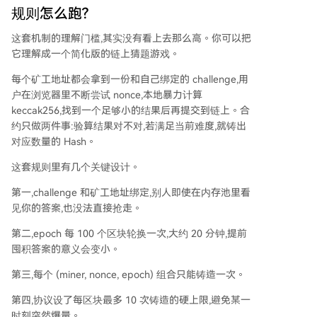
规则怎么跑?
这套机制的理解门槛,其实没有看上去那么高。你可以把
它理解成一个简化版的链上猜题游戏。
每个矿工地址都会拿到一份和自己绑定的 challenge,用
户在浏览器里不断尝试 nonce,本地暴力计算
keccak256,找到一个足够小的结果后再提交到链上。合
约只做两件事:验算结果对不对,若满足当前难度,就铸出
对应数量的 Hash。
这套规则里有几个关键设计。
第一,challenge 和矿工地址绑定,别人即使在内存池里看
见你的答案,也没法直接抢走。
第二,epoch 每 100 个区块轮换一次,大约 20 分钟,提前
囤积答案的意义会变小。
第三,每个 (miner, nonce, epoch) 组合只能铸造一次。
第四,协议设了每区块最多 10 次铸造的硬上限,避免某一
时刻突然爆量。