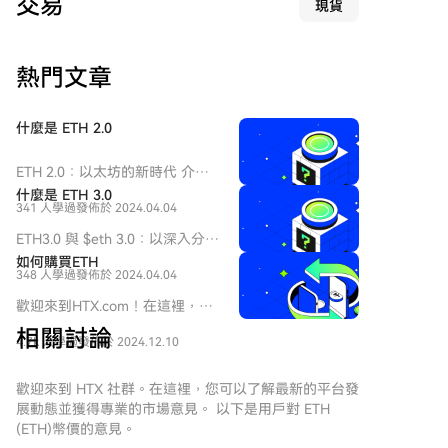
交易
現貨
资金流入。而瑞波币（$XRP）ETF则遭遇358万美元的
分归因于AI数据中心对电力和设备的竞争。这位幸运矿
资金流出。Solana ETF当日未录得净资金流动。 总体而
工的身份及其后续计划，如同典型的比特币地址一样，
言，比特币和以太坊ETF持续吸引机构投资者关注，贝
保持匿名。
熱門文章
莱德是主要需求来源，而小型代币相关ETF的资金活动
则波动较大。
什麼是 ETH 2.0
ETH 2.0：以太坊的新時代 介紹
ETH 2.0，廣為人知的以太坊
什麼是 ETH 3.0
341 人學過
發佈於 2024.04.04
2.0，標誌著對以太坊區塊鏈的一
次重大升級。這次過渡不僅僅是
ETH3.0 與 $eth 3.0：以深入分析
表面上的改造；其目標是從根本
以太坊的未來 介紹 在快速發展
如何購買ETH
上增強網絡的可擴展性、安全性
348 人學過
發佈於 2024.04.04
的加密貨幣和區塊鏈技術領域，
和可持續性。ETH 2.0 透過從能
ETH3.0，通常標記為 $eth 3.0，
歡迎來到HTX.com！在這裡，購
量密集型的工作量證明（PoW）
已成為一個備受關注和猜測的話
買Ethereum (ETH)變得簡單而便
共識機制轉向更高效的權益證明
相關討論
題。該術語包含兩個主要概念，
4.7k 人學過
發佈於 2024.12.10
捷。跟隨我們的逐步指南，放心
（PoS），承諾為區塊鏈生態系
值得說明： 以太坊 3.0：這代表
開始您的加密貨幣之旅。第一
統帶來變革性的改變。 什麼是
潛在的未來升級，旨在增強現有
步：創建您的HTX帳戶使用您的
歡迎來到 HTX 社群。在這裡，您可以了解最新的平台發
ETH 2.0？ ETH 2.0 是一系列獨
的以太坊區塊鏈的能力，特別集
Email、手機號碼在HTX註冊一個
展動態並獲得專業的市場意見。 以下是用戶對 ETH
特且相互連接的更新，專注於優
中於提高可擴展性和性能。
免費帳戶。體驗無憂的註冊過程
(ETH)幣價的意見。
化以太坊的能力和性能。這次全
ETH3.0 表情符號代幣：這個獨特
並解鎖所有平台功能。立即註冊