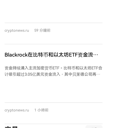
奖励。该区块（编号960804）包含3.125 BTC的固定区
编程性、全球访问与更低成本。 代币化正被视为基础设
块补贴和约0.032 BTC的交易手续费。 该矿工的计算能
施工具，而不仅是加密应用。代币化信贷仍是RWA中最
力波动很大，峰值达到100 PH/s，约为当时比特币全网
大类别，区块链降低了成本并提升透明度，其链上总值
算力的0.011%。这种算力特征表明其可能租用了云算
已超70亿美元。国债是增长最快的机构板块，受高利率
力，而非使用固定的家庭矿机。凭借此算力，平均每64
与稳健收益需求推动。大宗商品（尤其黄金支持代币）
cryptonews.ru
59 分鐘前
天就有机会挖出一个区块，远低于小型家庭矿机通常所
类别也在扩展，结合了黄金的避险属性与区块链交易的
需的数十年时间。 CKPool是一个允许矿工连接其设备进
便利性，常在全球不确定性时期吸引资金。房地产类别
行独立挖矿的服务，仅收取约2%的费用。这是该服务自
规模虽小于信贷市场，但保持稳定增长。
成立以来成功挖出的第317个区块。此次出块也标志着
Blackrock在比特币和以太坊ETF资金流入
其代码库集成Stratum V2协议后，在主网挖出的首个区
中领先，总额达3.05亿美元
块（尽管实际使用了更旧的V1协议）。 在当前挖矿产业
资金持续涌入主流加密货币ETF。比特币和以太坊ETF合
集中于少数大型矿池的背景下，此次事件表明，只要拥
计吸引超过3.05亿美元资金流入，其中贝莱德公司再度
有足够的算力和有效的区块模板，个人仍有可能无需许
领跑，机构需求已连续第三个交易日保持强劲。 比特币
可地获得完整的区块奖励。开发者Dr -ck（真名Kon
ETF净流入2.4442亿美元，贝莱德的IBIT基金占大头
Kolivas）借此指出，尽管加密货币行业近期因硬件钱包
（1.9683亿美元），ARK 21Shares的ARKB和富达的
漏洞等问题出现混乱，但比特币网络仍在持续稳定运
FBTC分别流入3763万和1128万美元。Vaneck的HODL
行。 下一次比特币减半预计在2028年春季（区块高度
是唯一出现资金流出的比特币ETF，流出1467万美元。
约1,050,000），届时区块奖励将降至1.5625 BTC，交
cryptonews.ru
1 小時前
以太坊ETF也表现积极，净流入6086万美元，贝莱德的
易手续费的重要性将日益凸显。全网挖矿难度预计在本
产品占主导。 其他加密货币ETF方面，
周末（8月8日）进行调整，同时BIP-110软分叉也可能
Hyperliquid（$HYPE）ETF在经历长期赎回后恢复小幅
激活。近期全网算力已从2025年底的峰值有所回落，部