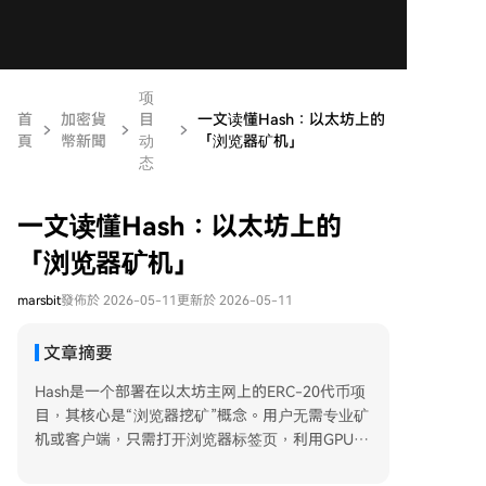
项
首
加密貨
目
一文读懂Hash：以太坊上的
頁
幣新聞
动
「浏览器矿机」
态
一文读懂Hash：以太坊上的
「浏览器矿机」
marsbit
發佈於 2026-05-11
更新於 2026-05-11
文章摘要
Hash是一个部署在以太坊主网上的ERC-20代币项
目，其核心是“浏览器挖矿”概念。用户无需专业矿
机或客户端，只需打开浏览器标签页，利用GPU即
可参与基于工作量证明（PoW）的挖矿活动。项目