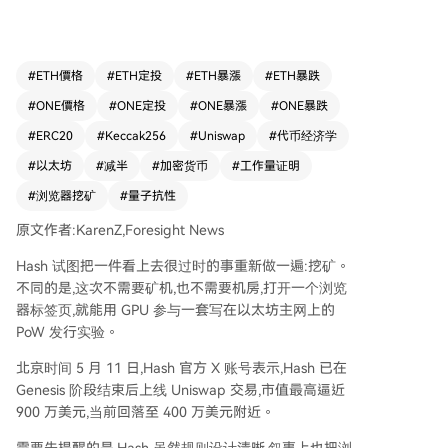
总量上限2100万枚，借鉴了比特币的稀缺性叙
事，并强调合约不可升级、无预挖、无团队金库，
发行规则完全由智能合约执行。 挖矿机制类似于
链上猜题游戏：系统为每个矿工地址生成唯一的挑
#
ETH價格
#
ETH定投
#
ETH暴漲
#
ETH暴跌
战（challenge），矿工在本地尝试计算nonce，找
#
ONE價格
#
ONE定投
#
ONE暴漲
#
ONE暴跌
到符合当前难度的keccak256哈希结果后提交上链
验证，成功即可获得代币奖励。机制设计防止了答
#
ERC20
#
Keccak256
#
Uniswap
#
代币经济学
案被窃取，并设有铸造频率上限。发行采用减半模
#
以太坊
#
减半
#
加密货币
#
工作量证明
型，初始阶段奖励较高，释放速度前置，预计全部
#
浏览器挖矿
#
量子抗性
挖完约需290天。 项目还着重强调了“后量子安全”
叙事，其挖矿所依赖的keccak256等哈希原语，与
原文作者:KarenZ,Foresight News
以太坊社区探索的后量子密码学方向有部分共通之
处，旨在提升其技术叙事高度。 Hash已于Genesis
Hash 试图把一件看上去很过时的事重新做一遍:挖矿。
阶段结束后上线Uniswap交易，市值曾接近900万
不同的是,这次不需要矿机,也不需要机房,打开一个浏览
美元。需要警惕的是，作为一个刚启动交易、早期
器标签页,就能用 GPU 参与一套写在以太坊主网上的
释放集中且流通盘较小的新项目，其价格波动性极
PoW 发行实验。
高，投资风险较大。
北京时间 5 月 11 日,Hash 官方 X 账号表示,Hash 已在
Genesis 阶段结束后上线 Uniswap 交易,市值最高逼近
900 万美元,当前回落至 400 万美元附近。