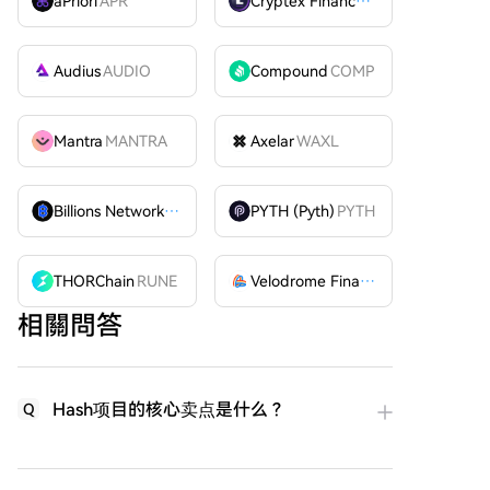
aPriori
APR
Cryptex Finance
CTX
Audius
AUDIO
Compound
COMP
Mantra
MANTRA
Axelar
WAXL
Billions Network
BILL
PYTH (Pyth)
PYTH
THORChain
RUNE
Velodrome Finance
VELODROME
相關問答
Hash项目的核心卖点是什么？
Q