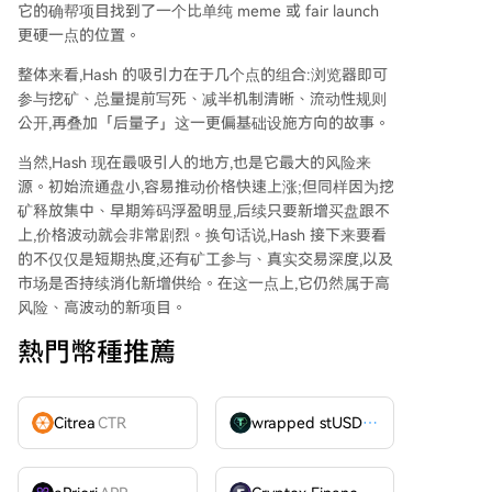
它的确帮项目找到了一个比单纯 meme 或 fair launch
更硬一点的位置。
整体来看,Hash 的吸引力在于几个点的组合:浏览器即可
参与挖矿、总量提前写死、减半机制清晰、流动性规则
公开,再叠加「后量子」这一更偏基础设施方向的故事。
当然,Hash 现在最吸引人的地方,也是它最大的风险来
源。初始流通盘小,容易推动价格快速上涨;但同样因为挖
矿释放集中、早期筹码浮盈明显,后续只要新增买盘跟不
上,价格波动就会非常剧烈。换句话说,Hash 接下来要看
的不仅仅是短期热度,还有矿工参与、真实交易深度,以及
市场是否持续消化新增供给。在这一点上,它仍然属于高
风险、高波动的新项目。
熱門幣種推薦
Citrea
CTR
wrapped stUSDT
WSTUSDT