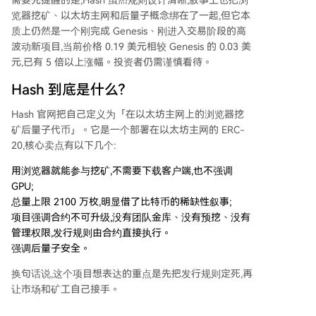
需要先提醒的是,Hash 虽然规则设计清晰,叙事上也把浏
览器挖矿、以太坊主网和后量子概念绑在了一起,但它本
质上仍然是一个刚完成 Genesis、刚进入交易阶段的高
波动新项目,当前价格 0.19 美元相较 Genesis 的 0.03 美
元,已有 5 倍以上涨幅。投资者仍需谨慎看待。
Hash 到底是什么?
Hash 官网把自己定义为「在以太坊主网上的浏览器挖
矿后量子代币」。它是一个部署在以太坊主网的 ERC-
20,核心卖点有以下几个:
用浏览器就能参与挖矿,不需要下载客户端,也不强调
GPU;
总量上限 2100 万枚,明显借了比特币的稀缺性叙事;
项目强调合约不可升级,没有团队金库、没有预挖、没有
管理权限,发行规则由合约直接执行。
强调后量子安全。
换句话说,这个项目想表达的重点是先把发行规则定死,再
让市场和矿工自己接手。