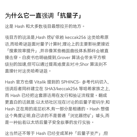
为什么它一直强调「抗量子」
这是 Hash 和大多数项目最想拉开的地方。
项目方的说法是,Hash 挖矿依赖 keccak256 这类哈希原
语,而哈希谜题面对量子计算时,理论上的主要影响更接近
「搜索效率提升」,并非像某些椭圆曲线体系那样会被直
接击穿。白皮书也明确提到,Grover 算法会带来平方根
级别的加速,但可以通过提高难度去对冲;Shor 算法则不
直接针对这类哈希谜题。
Hash 官方也借 Vitalik 提到的 SPHINCS- 参考代码切入,
强调后者同样建立在 SHA3/keccak256 等哈希家族之上,
而 Hash 已经把这套原语用在发行和验证流程里。翻成
更直白的话就是:以太坊社区现在讨论的后量子密码学,和
Hash 正在用的底层积木,有一部分是相通的。Hash 想借
这个角度证明,自己讲的不是普通「浏览器挖矿」噱头,而
是一种贴着以太坊后量子安全叙事的发行实验。
这当然还不等于 Hash 已经变成某种「后量子资产」,但