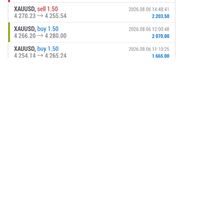
做準備，因為該未來將面臨對去
豐富的交易者提供了友好的用戶
引了來自全球的開發者和愛好者
中心化解決方案日益增長的需
體驗。
的貢獻，共同致力於改善協議。
求。 ETH3.0 表情符號代幣 與以
誰是 ETH 2.0 的投資者？ 雖然有
太坊 3.0 不同，ETH3.0 表情符號
關 ETH 2.0 的投資者的具體信息
代幣進入了一個更輕鬆和更具玩
尚未公開，但以太坊基金會已知
樂性的領域，通過將互聯網表情
方向來自區塊鏈及技術領域的各
符號文化與加密貨幣動態相結
種組織和個人支持。這些合作夥
合。該項目使用戶能夠在以太坊
伴包括創投公司、技術公司和慈
區塊鏈上購買、出售和交易表情
善機構，它們共同致力於支持去
符號，提供一個促進社區通過創
中心化技術和區塊鏈基礎設施的
造力和共同利益參與的平台。
發展。 ETH 2.0 如何運作？ ETH
ETH3.0 表情符號代幣旨在展示區
2.0 以引入一系列關鍵特性而著
塊鏈技術如何與數字文化交匯，
稱，使其與前身有所區別。 權益
創造出既有趣又具有經濟價值的
證明（PoS） 轉向 PoS 共識機制
使用案例。 誰是 ETH3.0 的創造
是 ETH 2.0 的標誌性變化之一。
者？ 以太坊 3.0 對以太坊 3.0 的
與依賴於能量密集型挖礦進行交
倡議主要由以太坊社區內的一個
易驗證的 PoW 不同，PoS 允許
開發者和研究人員的聯盟推動，
用戶根據他們在網絡中抵押的
特別是包括 Justin Drake。他因
ETH 數量來驗證交易和創建新區
對以太坊演變的見解和貢獻而聞
塊。這導致能量效率的提升，能
名，Drake 在關於將以太坊轉變
耗降低約 99.95%，使以太坊 2.0
為新共識層的討論中是一個重要
評論
4
分享
成為一個相當綠色的替代方案。
人物，這被稱為「Beam