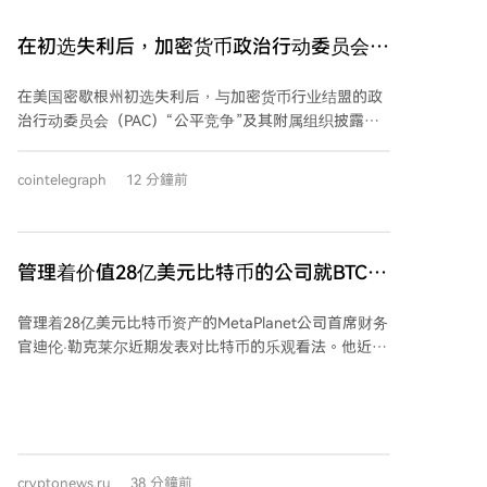
在初选失利后，加密货币政治行动委员会向
美国三州选举投入150万美元
在美国密歇根州初选失利后，与加密货币行业结盟的政
治行动委员会（PAC）“公平竞争”及其附属组织披露，
已投入超过150万美元用于支持佛罗里达州、阿拉斯加
州和怀俄明州的国会候选人。这些资金主要用于媒体广
cointelegraph
12 分鐘前
告，支持对象包括曾投票支持《数字资产市场清晰度法
案》的共和党及民主党候选人。 具体支出包括：在阿拉
斯加州，投入超50万美元支持众议员尼克·贝吉奇的连
任；在佛罗里达州第16选区，为共和党候选人悉尼·格鲁
管理着价值28亿美元比特币的公司就BTC发
特斯投入类似金额；并为竞选怀俄明州参议院席位的众
表乐观声明！
议员哈丽雅特·哈格曼提供支持。此外，民主党方面也投
管理着28亿美元比特币资产的MetaPlanet公司首席财务
入了5万多美元支持佛罗里达州第23选区的洛伊丝·弗兰
官迪伦·勒克莱尔近期发表对比特币的乐观看法。他近期
克尔。 此次投入的背景是，该PAC支持的密歇根州第13
接受采访时指出，当前市场的悲观情绪与2022年的暴跌
选区现任众议员希里·塔内达尔在初选中落败，尽管相关
惊人相似，并认为价格回调与杠杆清算为比特币新一轮
超级PAC为其投入了超200万美元。 报道指出，这些支
增长打开了大门。 勒克莱尔承认，近期比特币价格下跌
出是加密货币行业试图通过媒体影响美国选举的最新例
导致市场对持有比特币的上市公司产生负面看法，但他
证。相关超级PAC在2024年选举周期中已报告花费超1.7
强调这是周期性现象。他以MicroStrategy为例，指出这
亿美元，可能改变国会现有格局。同时，国会议员对
cryptonews.ru
38 分鐘前