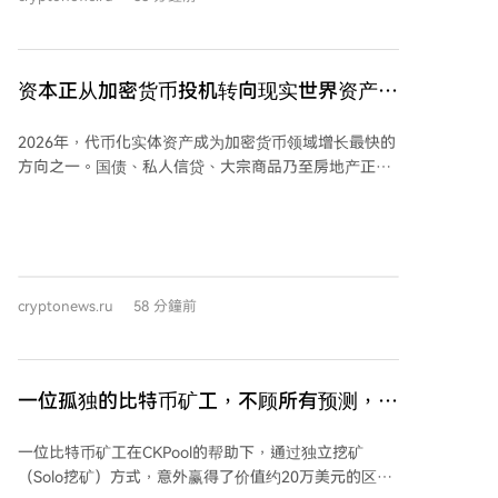
类公司在市场低迷时因资本结构问题可能比比特币本身
《清晰度法案》的投票立场，可能直接影响他们在2026
跌幅更大，但长期趋势将会逆转。 他认为，比特币要实
年中期选举中能否获得加密行业的支持或反对。一个主
现成为全球金融体系重要组成部分的目标，必须与传统
要的加密倡导组织表示，其2026年的“首要目标”是推动
资本市场整合，仅靠个人投资者使用冷钱包不足以支撑
资本正从加密货币投机转向现实世界资产
加密市场结构立法在国会通过，并将根据议员的投票记
其大规模增长。对于来自部分比特币原教主义者的批
录和公开声明对其进行评级，以供PAC等组织分配资金
（RWA）代币化
评，勒克莱尔辩护称，优先股和债务工具等金融产品是
时参考。
2026年，代币化实体资产成为加密货币领域增长最快的
吸引不同风险偏好机构资本的重要桥梁。 勒克莱尔表
方向之一。国债、私人信贷、大宗商品乃至房地产正转
示，有强烈信号表明市场可能已经触底。他解释称，第
向区块链，核心驱动力在于投资者对稳定收益的追求。
二季度末机构为优化投资组合，将资金从比特币相关资
经历市场波动后，大型资本倾向于能提供稳定回报的资
产转向人工智能股票，这制造了人为的卖压。他认为市
产，例如计息国债、代币化货币市场基金、私人信贷、
场夸大了量子计算等潜在风险，并断言一旦抛售力量耗
房地产收益及大宗商品支持代币。数据显示，投资者更
尽，比特币将在没有重大利好消息的情况下突然大幅上
青睐透明、受监管的产品，而非纯投机机会。RWA存款
涨。
cryptonews.ru
58 分鐘前
额在第二季度增至74亿美元，同比增长超三倍，现货交
易活动同期增长220%。 据RWA.xyz统计，2026年链上
代币化RWA总价值已超300亿美元，较前一年翻倍。截
至2026年8月，该价值已接近380亿美元。 RWA并非取
一位孤独的比特币矿工，不顾所有预测，赢
代传统金融，而是成为其与区块链世界的桥梁。银行与
得了20万美元的区块奖励大奖
资管公司得以在公链上发行合规产品，同时DeFi用户获
一位比特币矿工在CKPool的帮助下，通过独立挖矿
得了此前链上无法触及的资产。传统金融提供资本、监
（Solo挖矿）方式，意外赢得了价值约20万美元的区块
管与成熟产品，区块链则带来24小时结算、透明度、可