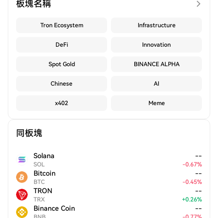
板塊名稱
Tron Ecosystem
Infrastructure
DeFi
Innovation
Spot Gold
BINANCE ALPHA
Chinese
AI
x402
Meme
同板塊
Solana
--
SOL
-
0.67
%
Bitcoin
--
BTC
-
0.45
%
TRON
--
TRX
+
0.26
%
Binance Coin
--
BNB
-
0.77
%