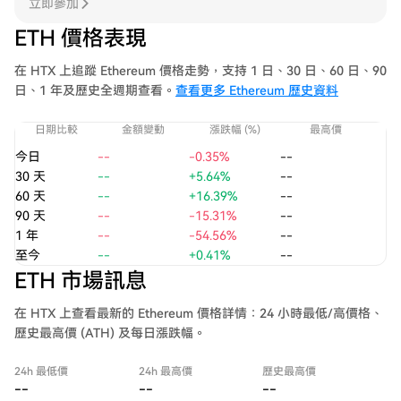
立即參加
ETH 價格表現
在 HTX 上追蹤 Ethereum 價格走勢，支持 1 日、30 日、60 日、90
日、1 年及歷史全週期查看。
查看更多 Ethereum 歷史資料
日期比較
金額變動
漲跌幅 (%)
最高價
今日
--
-0.35%
--
30 天
--
+5.64%
--
60 天
--
+16.39%
--
90 天
--
-15.31%
--
1 年
--
-54.56%
--
至今
--
+0.41%
--
ETH 市場訊息
在 HTX 上查看最新的 Ethereum 價格詳情：24 小時最低/高價格、
歷史最高價 (ATH) 及每日漲跌幅。
24h 最低價
24h 最高價
歷史最高價
--
--
--