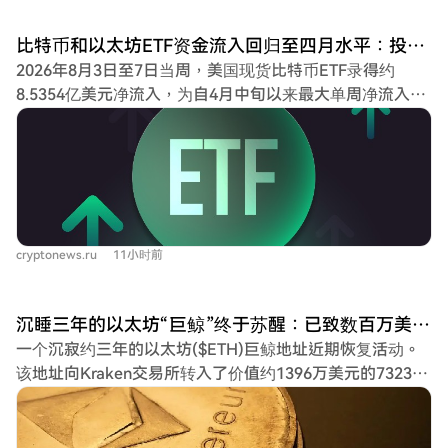
资产。安全公司Blockaid指出，漏洞并非源于Aztec的基础
密码学问题，而是其证明验证和结算边界存在缺陷。 分析
比特币和以太坊ETF资金流入回归至四月水平：投资者注资近11亿美元
指出，尽管2026年上半年加密黑客攻击次数创纪录（达207
2026年8月3日至7日当周，美国现货比特币ETF录得约
起），但总损失（9.72亿美元）较2025年同期大幅下降。
8.5354亿美元净流入，为自4月中旬以来最大单周净流入。
Tornado Cash在2026年仍处理了以太坊链上大部分混币活
其中，贝莱德的IBIT以约6.9364亿美元流入领跑，FBTC和
动，且研究显示其在研究期间涉及了约78.33%的以太坊黑
ARKB紧随其后；而HODL、BTCO等少数基金出现资金流
客攻击资金转移。尽管美国财政部已于2025年3月撤销了对
出。同期，现货以太坊ETF也吸引约2.4494亿美元净流入，
该混币器的制裁，但其在洗钱环节中的作用依然显著。 此
同样创下4月以来最佳表现，主要由贝莱德的ETHA基金贡
事件警示，已停用的智能合约若仍存有资金，可能长期构成
献，但Grayscale的ETHE出现小额流出。 其他加密货币ETF
安全风险，且黑客洗钱手法日趋模式化。
中，HYPE-ETF流入最多，XRP、SOL、DOGE等ETF也有
cryptonews.ru
11小时前
少量资金流入，而BNB、LINK等ETF资金流动持平。香港
市场的现货比特币和以太坊ETF同期分别净流入48.1枚BTC
和631.34枚ETH。此前一周（7月20-24日），加密货币
沉睡三年的以太坊“巨鲸”终于苏醒：已致数百万美元亏损
ETF总流入额超过1.37亿美元。
一个沉寂约三年的以太坊($ETH)巨鲸地址近期恢复活动。
该地址向Kraken交易所转入了价值约1396万美元的7323
ETH。经分析，该地址在2022年2月15日至3月21日期间，
曾以约2723美元的平均价格累计买入23,834.17 ETH，当时
总价值约6490万美元，随后这些资产被存入Rocket Pool进