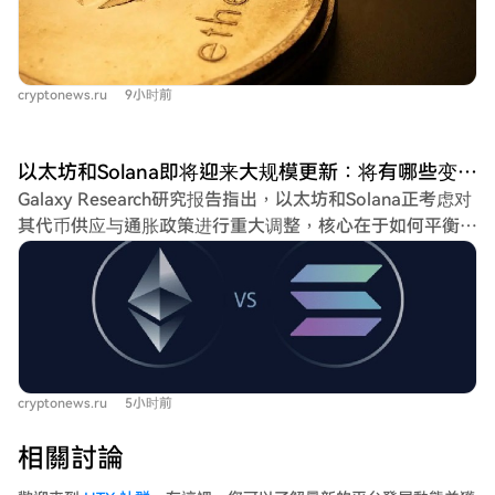
行质押。 如果该投资者按当前价格出售这批刚转移的
ETH，与2022年的投资成本相比，预计将产生约598万美元
的亏损。相比建仓时的总价值，其ETH持仓总价值已下降约
cryptonews.ru
9小时前
30%。
以太坊和Solana即将迎来大规模更新：将有哪些变化？
Galaxy Research研究报告指出，以太坊和Solana正考虑对
其代币供应与通胀政策进行重大调整，核心在于如何平衡网
络安全所需的激励预算与代币供应的长期压力。 以太坊方
面，EIP-8361提案旨在推行“奖励渐近销毁”机制。随着质
押的ETH比例增加，验证者奖励中将有越来越大部分被销
毁。当质押比例达到总供应量的50%时，所有新质押奖励将
被销毁，以消除超过此水平的质押经济激励。目前约三分之
一的ETH处于质押状态，若提案实施，共识层年收益率或将
cryptonews.ru
5小时前
从约2.6%降至1.2%（MEV和优先费收入不受影响）。提案
若被纳入Hegotá升级，预计最早也要到2027年底才能上
相關討論
线。支持者认为这能增强ETH的货币属性，反对者则担心这
会伤害独立验证者和DeFi生态。 Solana方面，两个独立提