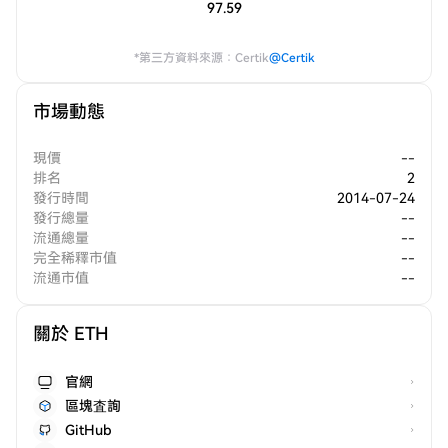
97.59
*第三方資料來源：Certik
@Certik
市場動態
現價
--
排名
2
發行時間
2014-07-24
發行總量
--
流通總量
--
完全稀釋市值
--
流通市值
--
關於 ETH
官網
區塊査詢
GitHub