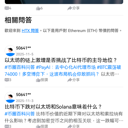
4
6
分享
相關問答
歡迎來到
HTX 問答
。以下是用戶對 Ethereum (ETH) 幣價的問答。
50641**
2025-11-5
以太坊的链上激增是否挑战了比特币的主导地位？
#
币圈百科问答
#
PayAI：去中心化AI代理市场
#
BTC震荡破
74000！多空博弈下，这波布局机会你敢抓吗？
以太坊最
3
按讚
分享
近链上活动的激增是否真正对比特币长期以来的主导地位构
成挑战，还是仅仅是由炒作推动的暂时波动？随着加密货币
市场的发展，以太坊能否维持这种势头并重新定义其地位，
50641**
还是比特币将继续在市场中占据主导地位
2025-11-3
比特币下跌对以太坊和Solana意味着什么？
#
币圈百科问答
比特币价值的近期下降对以太坊和索拉纳有
什么影响？考虑到加密货币之间的相互关联，这一跌幅可能
3
按讚
分享
对它们的市场表现、投资者情绪和整体生态系统动态产生什