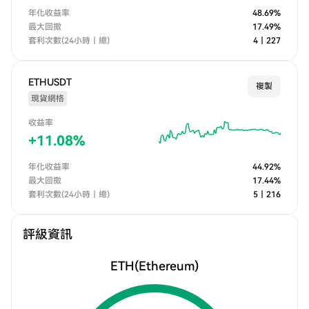
年化收益率
48.69
%
最大回撤
17.49
%
套利次數(24小時｜總)
4
｜
227
ETHUSDT
複製
現貨網格
收益率
+
11.08
%
年化收益率
44.92
%
最大回撤
17.44
%
套利次數(24小時｜總)
5
｜
216
評級資訊
ETH
(Ethereum)