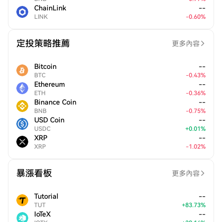
ChainLink
--
LINK
-
0.60
%
定投策略推薦
更多內容
Bitcoin
--
BTC
-
0.43
%
Ethereum
--
ETH
-
0.36
%
Binance Coin
--
BNB
-
0.75
%
USD Coin
--
USDC
+
0.01
%
XRP
--
XRP
-
1.02
%
暴漲看板
更多內容
Tutorial
--
TUT
+
83.73
%
IoTeX
--