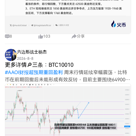
8
103
分享
六边形战士杨杰
2026-8-8
更多详情🔎三条：BTC10010
#
AAOI财报超预期重回盈利
周末行情延续窄幅震荡，比特
币在前期回撤后未能形成有效反转，目前主要围绕64900中
轨一线反复拉锯，整体缺乏明显的方向性突破。当前市场正
处于典型的“以时间换空间”阶段，建议保持耐心，静待变盘
信号。在上方