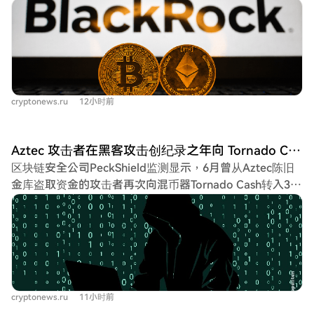
德的IBIT基金贡献了绝大部分（1.2833亿美元），使比特币
ETF连续第四日录得资金流入。以太坊ETF表现同样出色，
净流入9215万美元，贝莱德的ETHA基金领先。此外，XRP
和HYPE相关ETF也实现资金净流入。相比之下，Solana
ETF出现小幅资金外流。数据表明，机构投资者的需求仍主
要集中在比特币和以太坊两大资产，贝莱德在吸引新资本方
cryptonews.ru
12小时前
面持续领先。
Aztec 攻击者在黑客攻击创纪录之年向 Tornado Cash 转移 500 ETH
区块链安全公司PeckShield监测显示，6月曾从Aztec陈旧
金库盗取资金的攻击者再次向混币器Tornado Cash转入300
ETH，使得转入该混币器的资金总额达到500 ETH。此次转
移不仅金额较大，其缓慢、分批的模式也引起注意。攻击者
并非一次性转移，而是间隔数周进行小额转账，目前仅转移
了最初盗取的909 ETH中的约55%。这种模式与以往黑客快
速洗钱的策略不同。 被盗资金源于6月14日对Aztec
Connect旧桥的攻击，当时黑客盗取了价值约219万美元的
cryptonews.ru
11小时前
资产。次日又通过类似手法盗取了剩余价值约8.8万美元的