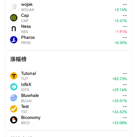
wojak
--
WOJAK
+
3.14
%
Cap
--
CAP
+
2.41
%
Nesa
--
NES
-
1.91
%
Pharos
--
PROS
+
0.35
%
漲幅榜
Tutorial
--
TUT
+
83.73
%
IoTeX
--
IOTX
+
29.16
%
Bluwhale
--
BLUAI
+
25.01
%
Test
--
TST
+
24.52
%
Biconomy
--
BICO
+
23.08
%