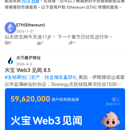
歡迎來到
HTX 社群
。在這裡，您可以了解最新的平台發展動態並獲
案正在审议中。SIMD-0550提议将年通胀衰减率从15%提
得專業的市場意見。以下是用戶對 Ethereum (ETH) 幣價的意見。
高至30%，使SOL达到最终1.5%通胀率的时间从2032年提
前至2029年。SIMD-0553则计划改革交易费结构，从固定
ETH(Ethereum)
签名费改为按计算资源消耗定价，且全部费用销毁，预计将
2026-7-31
使网络日销毁SOL量大幅提升。 两家网络的提议虽结构不
以太坊主网今天满11岁。 下一个章节已经在进行中。
同，但都围绕着“需要发行多少代币来保障安全”以及“为降
5
7
1
低通胀可接受哪些安全妥协”展开。Galaxy Research认
为，Solana的提案更直接地旨在提升代币稀缺性。报告同
火币晨夕快报
时强调，供应侧的调整虽有助于形成看涨叙事，但并非价格
2026-8-5
的主要决定因素，最终推动资产价格的仍是需求侧。因此，
火宝 Web3 见闻 8.5
改善技术基础设施、扩大企业采用和开发用户产品应保持优
#
发帖聊热门资产，转盘抽奖赢好礼
美国、伊朗接近达成霍
先。
尔木兹海峡临时协议；Strategy关联钱包再次转出1030枚
BTC。