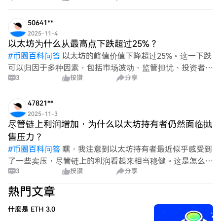
么潜在影响？探讨这种情况可能出现的任何相关性或趋势将
是很有
50641**
2025-11-4
以太坊为什么从最高点下跌超过25%？
#
币圈百科问答
以太坊的峰值价值下降超过25%。这一下跌
可以归因于多种因素，包括市场波动、监管担忧、投资者情
3
按讚
分享
绪变化以及影响加密货币的更广泛经济条件。理解这些影响
对于分析以太坊的价格走势和整体加密市场动态至关重要。
47821**
2025-11-3
尽管链上利润增加，为什么以太坊持有者仍然面临抛
售压力？
#
币圈百科问答
嘿，我注意到以太坊持有者最近似乎感受到
了一些卖压，尽管链上的利润看起来相当稳健。这是怎么回
3
按讚
分享
事？市场上是否发生了什么事情，让人们想要兑现收益，尽
管潜在的收益很可观？我只是好奇！
熱門文章
什麼是 ETH 3.0