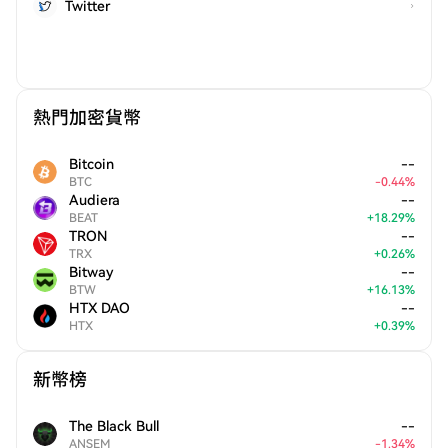
Twitter
熱門加密貨幣
Bitcoin
--
BTC
-
0.44
%
Audiera
--
BEAT
+
18.29
%
TRON
--
TRX
+
0.26
%
Bitway
--
BTW
+
16.13
%
HTX DAO
--
HTX
+
0.39
%
新幣榜
The Black Bull
--
ANSEM
-
1.34
%