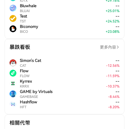
IOTX
+
29.16
%
Bluwhale
--
BLUAI
+
25.01
%
Test
--
TST
+
24.52
%
Biconomy
--
BICO
+
23.08
%
暴跌看板
更多內容
Simon's Cat
--
CAT
-
12.56
%
Flow
--
FLOW
-
11.59
%
Kyrrex
--
KRRX
-
10.37
%
GAME by Virtuals
--
GAMEBASE
-
8.44
%
Hashflow
--
HFT
-
8.20
%
相關代幣