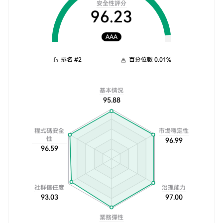
安全性評分
96.23
AAA
排名
#
2
百分位數
0.01
%
基本情況
95.88
程式碼安全
市場穩定性
性
96.99
96.59
社群信任度
治理能力
93.03
97.00
業務彈性