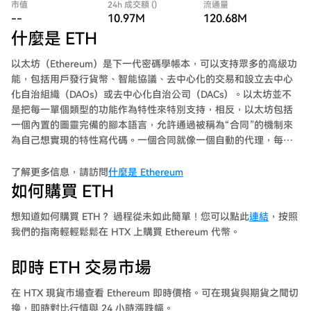
市值
24h 成交額 ()
流通量
--
10.97M
120.68M
什麼是 ETH
以太坊（Ethereum）是下一代密碼學帳本，可以支持眾多的高級功
能，包括用戶發行貨幣、智能協議、去中心化的交易和設立去中心
化自治組織（DAOs）或去中心化自治公司（DACs）。以太坊並不
是把每一單個類型的功能作為特性來特別支持，相反，以太坊包括
一個內置的圖靈完備的腳本語言，允許通過被稱為“合同”的機制來
為自己想實現的特性寫代碼。一個合同就像一個自動的代理，每當
接收到一筆交易，合同就會運行特定的一段代碼，這段代碼能修改
合同內部的數據存儲或者發送交易。
了解更多信息，請訪問
什麼是 Ethereum
如何購買 ETH
想知道如何購買 ETH？ 過程從未如此簡單！您可以點此
連結
，按照
我們的指南輕輕鬆鬆在 HTX 上購買 Ethereum 代幣。
即時 ETH 交易市場
在 HTX 現貨市場查看 Ethereum 即時價格。可在現貨與期貨之間切
換，即時對比行情與 24 小時漲跌幅。