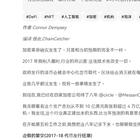
#
DeFi
#
NFT
#
人工智能
#
加密
#
机构
#
泡沫
作者:Connor Dempsey
编译:佳欢,ChainCatcher
加密革命确实发生了。只是和当初预期的完全不一样。
2017 年我刚入圈时,行业的共识是:这项技术将改变一切。
政府发行的法币会被去中心化货币取代。区块链会消灭横在
这些几乎都没发生。但另一些事情发生了。
到现在,我已经在四家加密公司待了八年:@circle、@MessariCryp
我亲眼看着这个资产类别从不到 10 亿美元膨胀到超过 4 
机。我发现,这个行业真正建出来的东西,比当年预测的有意思
在开始第五份工作之前,我想把这八年记录下来。也聊聊我觉
虚假的繁荣(2017-18 代币发行狂潮)