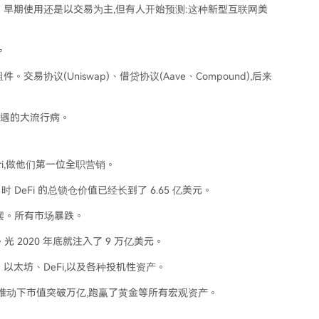
本:USDC。早期使用还是以交易为主,但有人开始预测:这种新型互联网美
。
协议(Uniswap)、借贷协议(Aave、Compound),后来
一遇的大流行病。
ari,做他们第一位全职营销。
 DeFi 的总锁仓价值已经长到了 6.65 亿美元。
停摆。所有市场暴跌。
2020 年底就注入了 9 万亿美元。
太坊、DeFi,以及各种投机性资产。
投资者推动下市值突破万亿,跑赢了黄金等所有宏观资产。