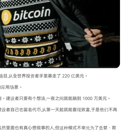
目,从全世界投资者手里募走了 220 亿美元。
的应用场景。
建设者只要有个想法,一夜之间就能融到 1000 万美元。
设者自己也留着代币,从第一天起就能套现致富,于是他们不再
虽然里面也有真心想做事的人,但这种模式不幸沦为了贪婪、欺