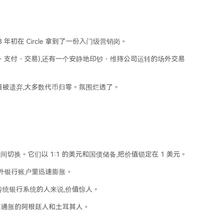
 年初在 Circle 拿到了一份入门级营销岗。
投资、支付、交易),还有一个安静地印钞、维持公司运转的场外交易
目被遗弃,大多数代币归零。氛围烂透了。
切换。它们以 1:1 的美元和国债储备,把价值锁定在 1 美元。
国境外银行账户里迅速膨胀。
传统银行系统的人来说,价值惊人。
离通胀的阿根廷人和土耳其人。