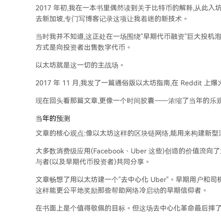
2017 年初,我在一本书里偶然读到关于比特币的解释,从此入
去新加坡,专门写博客记录这项让我着迷的新技术。
当时我并不知道,这正处在一场围绕"早期代币融资"巨大投机
方式是向投资者出售数字代币。
以太坊就是这一切的主战场。
2017 年 11 月,我发了一篇通俗版以太坊指南,在 Reddi
现在回头看那篇文章,更像一个时间胶囊——浓缩了当年的乐
当年的预测
文章的核心观点:像以太坊这样的区块链网络,能用来构建新型
大多数消费级应用(Facebook、Uber 这些)创造的价
与者(以及早期代币投资者)共同分享。
文章畅想了用以太坊建一个"去中心化 Uber"。早期用户和
这样能更公平地奖励那些帮助网络冷启动的早期信仰者。
在书面上是个值得敬佩的目标。但这场去中心化革命最后摔