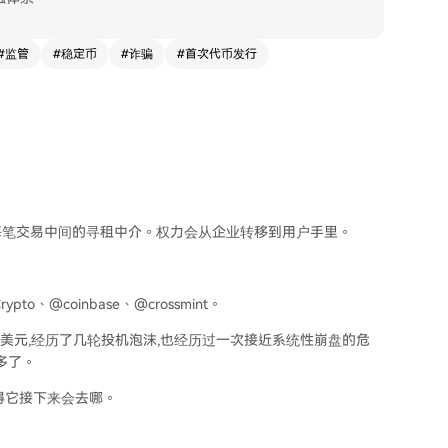
#
监管
#
稳定币
#
诈骗
#
首次代币发行
每笔交易中间的寻租中介。权力会从企业转移到用户手里。
to、@coinbase、@crossmint。
万亿美元,经历了几轮投机泡沫,也经历过一次接近系统性崩盘的危
多了。
得它接下来会去哪。