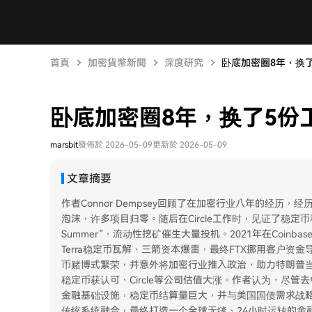
首頁
加密貨幣新聞
深度研究
卧底加密圈8年，换
卧底加密圈8年，换了5份
marsbit
發佈於 2026-05-09
更新於 2026-05-09
文章摘要
作者Connor Dempsey回顾了在加密行业八年的经历，
泡沫，许多项目归零。随后在Circle工作时，见证了稳定币和DeF
Summer”，流动性挖矿催生大量投机。2021年在Coinb
Terra稳定币瓦解、三箭资本爆雷，最终FTX挪用客户资金导
币赌博式繁荣，并意外将加密行业推入政治，助力特朗普当
稳定币获认可，Circle等公司估值大涨。作者认为，尽
金融基础设施，稳定币结算量巨大，并与美国国债需求战略
传统系统融合，最终打造一个全球无缝、24小时运转的金