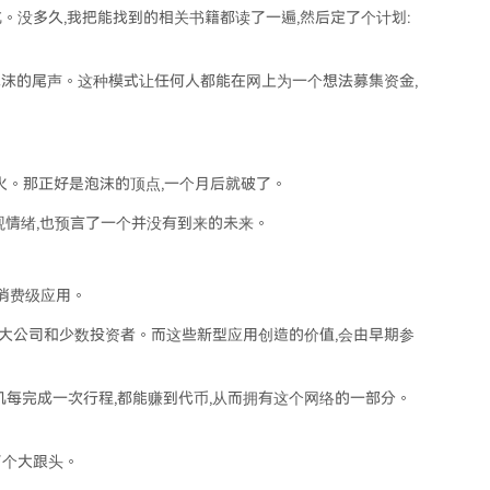
坑。没多久,我把能找到的相关书籍都读了一遍,然后定了个计划:
泡沫的尾声。这种模式让任何人都能在网上为一个想法募集资金,
t 上爆火。那正好是泡沫的顶点,一个月后就破了。
观情绪,也预言了一个并没有到来的未来。
消费级应用。
值流向了大公司和少数投资者。而这些新型应用创造的价值,会由早期参
司机每完成一次行程,都能赚到代币,从而拥有这个网络的一部分。
了个大跟头。