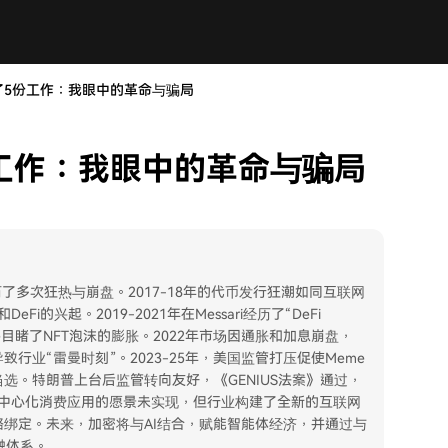
了5份工作：我眼中的革命与骗局
工作：我眼中的革命与骗局
经历了多次狂热与崩盘。2017-18年的代币发行狂潮如同互联网
i的兴起。2019-2021年在Messari经历了“DeFi
ase目睹了NFT泡沫的膨胀。2022年市场因通胀和加息崩盘，
致行业“雷曼时刻”。2023-25年，美国监管打压促使Meme
选。特朗普上台后监管转向友好，《GENIUS法案》通过，
管去中心化消费应用的愿景未实现，但行业构建了全新的互联网
绑定。未来，加密将与AI结合，赋能智能体经济，并通过与
融体系。