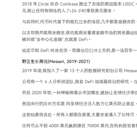
2018 年,Circle 联合 Coinbase,推出了合规的美国版
元,能让任何有网络的人,7×24 小时拿到美元服务。
与此同时,代币时代留下的能扛过来的项目,几乎都是金融类的
以太坊既然能用来融资,就也能用来重建金融市场的其他基础组件。交易
被叫做"去中心化金融",也就是 DeFi。
稳定币和 DeFi 终将合流。而推动它们冲上天的,是一场百年
野蛮生长再现(Messari, 2019-2021)
2019 年底,我加入了一家 13 个人的数据研究初创公司 Mess
公司有一个 4 人分析师团队,做着 DeFi 领域最前沿的研究。当时
然后 2020 年初,一种神秘病毒从中国爆发,威胁让全球经济
各国央行的应对方式是:向全球经济注入数万亿美元防止崩盘。光 
这些钱要找去处。所有人都困在家里,大量资金涌入了比特币、以
比特币从不到 4000 美元飙到接近 70000 美元,在机构