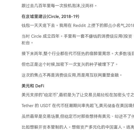
跟过去几百年里每一次投机泡沫,没两样。
在废墟里建设(Circle, 2018-19)
钱包一天天瘪下去。我用在 Reddit 上攒下的那点小名气,2018
当时 Circle 成立四年。手里有一套不赚钱的消费级应用(
柜台。
接下来两年,整个行业都在代币狂热的宿醉里晃悠。大多数项
但也正是这个时候,加密下一次复兴的种子被埋下了。
这次的焦点不再是消费级应用,而是用互联网重塑金融。
美元和 DeFi
美元支撑的"稳定币",最初是为了让交易员能轻松在加密头寸之间
Tether 的 USDT 在代币狂潮期间率先起飞,美元储备在美
虽然最早是交易场景,但稳定币对那些想持有美元、却进不了
比如想躲开资本管制的人。想做资产多元化的中国富人。逃