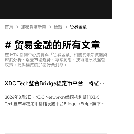
首頁
加密貨幣新聞
標籤
贸易金融
# 贸易金融的所有文章
在 HTX 新聞中心流覽與「贸易金融」相關的最新資訊與
深度分析。潘蓋市場趨勢、專案動態、技術進展及監管
政策，提供權威的加密行業洞察。
XDC Tech整合Bridge稳定币平台，将链上
稳定币结算引入自主AI商务
2026年8月3日，XDC Network的美国机构部门XDC
Tech宣布与稳定币基础设施平台Bridge（Stripe旗下公
司）完成关键集成。此次合作为XDC生态开发者提供了
直接接入Bridge合规工具的能力，包括法币与稳定币的
兑换通道、虚拟账户及多币种托管服务。 核心应用场景
是支付。企业可通过Bridge虚拟账户接收美元、欧元等