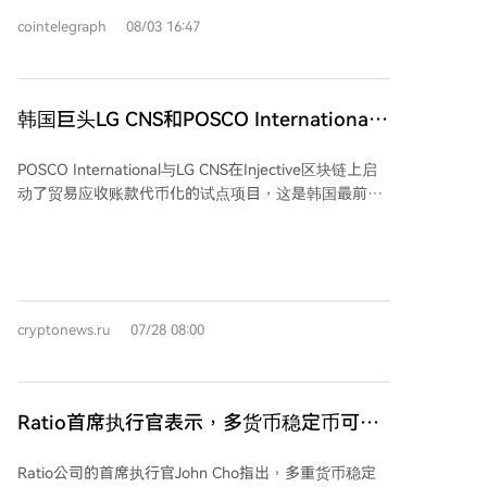
法币，并近乎实时地在XDC网络上以稳定币结算，从而
cointelegraph
08/03 16:47
绕开代理行和多日清算流程。该方案已应用于贸易金
融，使进出口商能以USDC等稳定币快速结算发票，并
扩展到代币化资产领域。 此次集成是XDC构建“智能体
经济”结算层路线图的重要一环，旨在支持自主AI智能体
韩国巨头LG CNS和POSCO International
以机器速度进行交易。其关键价值包括： 1. 为自主智能
在Injective区块链上实施实时贸易运营数据
体提供机器速度的结算（XDC交易2秒最终确认）； 2.
POSCO International与LG CNS在Injective区块链上启
提供受监管的法币通道，覆盖美、欧及拉美地区； 3. 虚
动了贸易应收账款代币化的试点项目，这是韩国最前沿
拟账户可作为智能体的原生钱包，使其具备独立的经济
的真实资产上链测试之一。项目使用了POSCO
身份； 4. 多币种托管支持跨境智能体商务； 5. 赋能智
International海外子公司的真实商业数据。作为韩国最
能体驱动的贸易金融与代币化资产交易； 6. 集成即合
大贸易公司之一，POSCO International年收入达222亿
规，满足KYC、反洗钱等监管要求，确保智能体支付的
美元，拥有80多家海外分支机构。LG CNS是LG集团的
可审计性。 XDC联合创始人Atul Khekade表示，此次合
IT部门，也是韩国主要科技企业。 该项目将应收账款作
作是面向智能体经济的更广泛建设的一部分。Bridge产
cryptonews.ru
07/28 08:00
为限制性通证在Injective上发行，授权方可持有和转
品负责人Mai Leduc Blount则认为，稳定币结算网络需
移，结算由POSCO International财务部门链上控制。目
要从第一天就为速度和最终性而构建，XDC正是这样的
前，应收账款由子公司、银行和交易对手分别追踪，对
基础。 该集成已通过XDC和Bridge的开发者门户开放。
账缓慢且影响现金流动。通过区块链共享账本，记录成
Ratio首席执行官表示，多货币稳定币可以
为单一对象，合规规则随通证流转，确保了跨司法辖区
使亚洲摆脱昂贵的货币兑换成本
监管核查的一致性。 Injective被选中的原因在于其原生
Ratio公司的首席执行官John Cho指出，多重货币稳定
真实资产模块在协议层确保了合规性，身份验证和资产