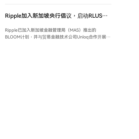
转向数字通道。 监管明确性是推动机构大规模采用的关
资额，新加坡TradeTrust利用其实现数字贸易文件合
键。随着美国CLARITY法案等全球标准逐步确立，亚洲
规。其他进展包括ComTech Gold推出符合伊斯兰教法的
主要司法管辖区预计未来12-24个月内也将出台各自的
Ripple加入新加坡央行倡议，启动RLUSD
代币化黄金，AUDDapt在澳大利亚开展中小企业支付合
稳定币法规。最终，随着受监管稳定币被纳入国家支付
试点项目
作，以及USDC已桥接至该网络。美国SEC和CFTC已通
系统并成为结算工具，法币与数字资产之间的界限将逐
Ripple已加入新加坡金融管理局（MAS）推出的
过Token Taxonomy指引将其归类为数字商品。 XDC网
渐模糊，稳定币将成为支撑全球贸易的基础结算层。
BLOOM计划，并与贸易金融技术公司Unloq合作开展一
络在1月完成了坎昆硬分叉，引入了EIP-1559等以太坊
项试点项目，利用RLUSD稳定币和XRP账本测试跨境贸
最新标准，并通过XDC 2.0实现了普林斯顿大学团队开
易中的可编程结算。该试点旨在通过数字化结算降低跨
发的拜占庭容错与监控功能。专家认为，尽管XDC目前
境交易摩擦，实现在满足商业条件（如货运验证）时自
市值约6.35亿美元，但面对数万亿美元的贸易金融市
动触发付款，从而提高中小企业的风险可见性和融资效
场，其约0.03美元的价格仍被低估。截至发稿，XDC价
率。Ripple强调此举将区块链技术融入现有贸易流程，
格约为0.03美元，24小时内上涨超7%。
bitcoinist
03/26 03:01
而非重建商业关系。该项目也试图探索在央行主导的框
架下规模化应用数字结算系统的可能性。
1