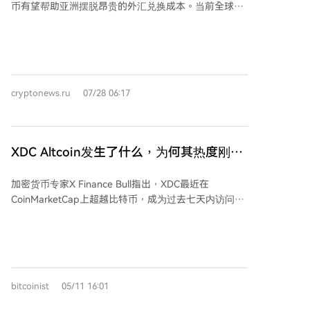
币有望帮助亚洲摆脱昂贵的外汇兑换成本。当前全球贸
转移规则由链本身执行。该网络可即时终结交易，出块
易金融基础设施依赖日益过时的代理银行网络、预存账
时间低于一秒，并具备链上订单簿以防止抢先交易，这
户（Nostro/Vostro）和跨时区结算，导致企业面临结算
些特性对于代表真实现金债权的资产代币化至关重要。
延迟、银行营业时间限制和汇率滑点等问题。在亚洲，
POSCO International表示，该试点验证了AI与区块链技
这相当于对营运资本征收了数十亿美元的“税”。 虽然与
术在真实贸易数据和流程中的适用性，下半年将完善试
美元挂钩的稳定币（如USDT、USDC）在数字资产结算
点框架，并逐步应用于实际业务。LG CNS已为超过220
cryptonews.ru
07/28 06:17
中已证明有效，但它们主要服务于美元交易。亚洲本地
个地方政府提供数字货币基础设施，参与过韩国央行数
贸易通常使用本地货币（如韩元、新加坡元），通过美
字货币试点，并为多家机构管理证券通证平台。 全球企
元中介进行转换会产生额外成本和汇率波动风险。因
业代币化进程正在加速，韩国是活跃市场之一。两家公
此，行业正转向发展多重货币稳定币生态系统。 Cho认
司的目标是构建统一的子公司间贸易基础设施，实现比
XDC Altcoin发生了什么，为何其热度刚刚
为，这并非要取代美元稳定币，而是形成互补架构：美
当前多日周期更快的结算，并确保跨国界的合规性。
超越比特币？
元稳定币继续主导全球流动性，而本地货币稳定币则用
Injective联合创始人表示，此次试点展示了该区块链将
加密货币专家X Finance Bull指出，XDC最近在
于本地贸易，消除不必要的货币转换，实现境内结算。
真实资本市场引入链上的能力。
CoinMarketCap上超越比特币，成为过去七天内访问量
关键在于建立基础设施，使多种数字资产能够无缝跨链
最高的加密货币。他解释称，这一关注度激增并非偶
交互。 传统银行体系中的Nostro/Vostro账户要求金融机
然，而是因为XDC网络旨在解决2.5万亿美元的贸易融资
构在全球预存资金，锁定了大量资本。区块链结算层提
缺口问题。该网络采用区块链技术替代了传统的纸质文
供了替代方案，通过链上流动性和7x24小时运作，能实
件、人工验证和多日结算流程，具备2000 TPS、2秒最
现即时结算，提升资本效率。为吸引保守的企业用户，
终确认、近乎零费用、KYC验证主节点以及与SWIFT相
Web3基础设施提供商正转向务实集成，将区块链路由
bitcoinist
05/11 16:01
同的ISO 20022合规标准等特点。 此外，BitGo为XDC
层嵌入现有企业ERP和财资系统，让企业能逐步将交易
网络提供合规托管服务，Liqi每日处理超1亿美元贸易融