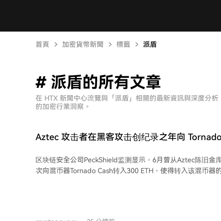
首頁
加密貨幣新聞
標籤
派盾
# 派盾的所有文章
在 HTX 新聞中心流覽與「派盾」相關的最新資訊與深度分
的加密行業洞察。
Aztec 攻击者在黑客攻击创纪录之年向 Tornado C
ETH
区块链安全公司PeckShield监测显示，6月曾从Aztec陈
次向混币器Tornado Cash转入300 ETH，使得转入该混币
ETH。此次转移不仅金额较大，其缓慢、分批的模式也引起
转移，而是间隔数周进行小额转账，目前仅转移了最初盗取的90
这种模式与以往黑客快速洗钱的策略不同。 被盗资金源于6月14日对Aztec Connect
旧桥的攻击，当时黑客盗取了价值约219万美元的资产。次