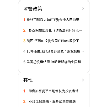
监管政策
1
比特币和以太坊ETF资金流入回归至四
月水平：投资者注资近11亿美元
2
参议院提出终止《清晰法案》辩论的
动议
3
凯西·伍德的投资公司在Block股价下跌
6%之际以2100万美元购入其股票
4
比特币展现部分复苏迹象：期权数据出
炉，它们告诉我们什么？
5
美国总统唐纳德·特朗普明确为中国和比
特币（BTC）划出'红线'！这是他的关键
信息
其他
1
印度加密货币市场增长为投资者带来
新问题
2
业绩全线爆表，股价却集体暴跌