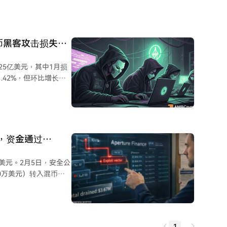
并非源于Aztec的基础密
）较2025年同期大幅
分混币活动，且研究显示其
密货币黑客攻击损失达
美国财政部已于2025
事件警示，
25亿美元，其中1月损
且黑客洗钱手法日趋模
.42%，但环比增长
ebit（2640万美元）和
络钓鱼相关损失超过3亿美
8%，最大两起为
美元，资金通过
Fi领域。
7万美元。2月5日，安全公
约240万美元）转入混币器
perture
关的ERC-20代币及
1