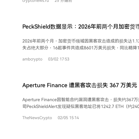
cryptonews.ru
25 分鐘前
剩余价值约8.8万美元的资产。安全公司Blockaid指出，漏洞
码学问题，而是其证明验证和结算边界存在缺陷。 分析指出，尽管2026年上半年加
密黑客攻击次数创纪录（达207起），但总损失（9.72亿美元
下降。Tornado Cash在2026年仍处理了以太坊链上大部
PeckShield数据显示：2026年前两个月加
在研究期间涉及了约78.33%的以太坊黑客攻击资金转移。尽管
1.125亿美元
年3月撤销了对该混币器的制裁，但其在洗钱环节中的作用依然显著。 此
2026年前两个月，加密货币领域因黑客攻击造成的损失达1.1
已停用的智能合约若仍存有资金，可能长期构成安全风险，
失占绝大部分，16起事件共造成8601万美元损失，同比略降1
式化。
13.25%。主要事件包括Step Finance（2890万美元）、Tru
ambcrypto
03/02 17:53
SwapNet（1330万美元）等大型协议漏洞。此外，1月网
元。 2月损失大幅下降至2652万美元，环比减少69.2%，同比因去年Bybit事件基数
较高骤降98.2%。但损失高度集中，前五名事件占总损失的9
YieldBlox DAO（1000万美元）和IoTeX桥（880万美元）。 总体来看，损失呈现高
Aperture Finance 遭黑客攻击损失 367 万
度集中和波动性特点，系统性风险仍未解决，尤其在跨链和De
Tornado Cash 转移
Aperture Finance因智能合约漏洞遭黑客攻击，损失约36
司PeckShieldAlert发现疑似黑客地址已将1242.7 ETH（
Tornado Cash，意图隐匿资金流向。 该漏洞发生于2026年1月25日，涉及V3和V4
TheNewsCrypto
02/05 15:14
版本合约。攻击者利用合约审批机制和函数调用的缺陷盗取资金。A
Finance已暂停受影响功能，并呼吁用户立即撤销与风险地址相
ERC-721流动性头寸的授权。平台正推进修复与追回工作。