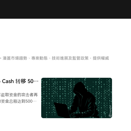
析。潘蓋市場趨勢、專案動態、技術進展及監管政策，提供權威
ash 转移 500
旧金库盗取资金的攻击者再
器的资金总额达到500
注意。攻击者并非一次性
9 ETH中的约55%。
日又通过类似手法盗取了