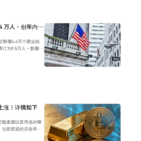
SolarEdge因季度指
.4 万人，创年内最
，伊朗与阿曼就霍尔木
仅新增4.4万个就业岗
订为9.5万人。数据表
指出，招聘模式正在发
续专注于抑制高通胀提
上涨！详情如下
美元可能走弱以及市场对降
术指标显示，黄金价格