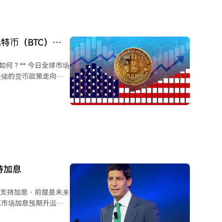
》审议推迟至九月，也
，并通过单一中介设定
特币（BTC）最
今日全球市场
联储的货币政策走向。
维持高利率或采取更紧
如比特币构成压力。因
布值
建议。）
持加息
上支持加息，前提是未来
或市场加息预期升温，
预估升至约56.7%，