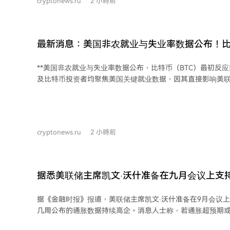
cryptonews.ru
2 小時前
部分仓位平仓所致。 分析师补充，当前比特币价格低于美国矿商约7.2万至7.5万美
元的预估开采成本，这构成支撑因素。美国《CLARITY法案
使部分市场参与者保持观望。 此外，俄罗斯财政部副部长伊万·切别斯科夫透露，非
合格投资者不久将能合法购买比特币、以太坊及主流稳定币
最新消息：美国非农就业与失业率数据公布！比
每年30万卢布的限额。
初作何反应？
**美国非农就业与失业率数据公布，比特币（BTC）最初反应如何？** 
及比特币投资者均聚焦美国关键就业数据，因其直接影响美
强劲的就业数据通常意味着美国经济韧性，可能促使美联储
缩的政策，这将支撑美元和美债收益率，同时对高风险资产
此，每月首个周五发布的数据备受关注。 最新公布的7月数据显示： * **非农就业人
数**：公布值为-23千，远低于预期的增加85千及前值57千。 * **失业率**：公
cryptonews.ru
2 小時前
为4.1%，略低于预期的4.2%，前值为4.2%。 数据公布后，比特币市场随即出现波
动。具体价格反应请参见随附图表。 （本文不构成投资
据悉美联储主席凯文·沃什准备在九月会议上支
据《金融时报》报道，美联储主席凯文·沃什准备在9月会议
几周公布的通胀数据持续高企。消息人士称，若通胀超预期
沃什将收紧货币政策。此消息使市场对9月加息25个基点的概率