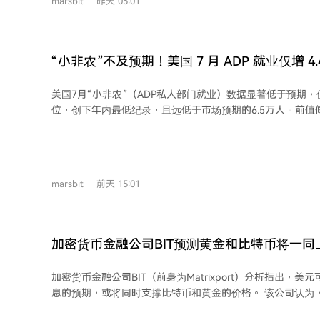
marsbit
昨天 05:01
场担忧。 存储领域，闪迪和西部数据虽财报强劲，但因下一财季指引不及市场对AI
存储的高预期，股价在夜盘时段重挫。 其他个股方面，礼来因上调全年业绩指引涨
近5%，Shopify因营收大增且指引超预期暴涨近17%。光伏企业
引疲软暴跌超30%。 宏观层面，美联储两位官员仍强调若通胀不降可能继续加息，
“小非农”不及预期！美国 7 月 ADP 就业仅增 4
但利率市场对9月加息的预期概率已有所下降。地缘政治方面
低，周五非农数据成关键
兹海峡新航运安排的磋商取得进展。 后续需关注SpaceX巨额内部持股解禁的潜在影
美国7月“小非农”（ADP私人部门就业）数据显著低于预期，
响，以及今日将公布的美国初请失业金数据。
位，创下年内最低纪录，且远低于市场预期的6.5万人。前值修
明劳动力市场增长势头有所降温。 报告同时显示，跳槽员工的薪资增速加速至近一
年来最快水平，表明工资增长仍具韧性。ADP首席经济学家
生变化，雇主正在应对宏观经济环境的转变。 市场焦点转向周五将公布的官方非农
就业报告。若数据印证劳动力市场放缓趋势，将为美联储继
marsbit
前天 15:01
供依据。
加密货币金融公司BIT预测黄金和比特币将一同
加密货币金融公司BIT（前身为Matrixport）分析指出，
息的预期，或将同时支撑比特币和黄金的价格。 该公司认为，当前宏观经济条件可
能同时对风险资产和作为避险资产的黄金产生积极影响。技