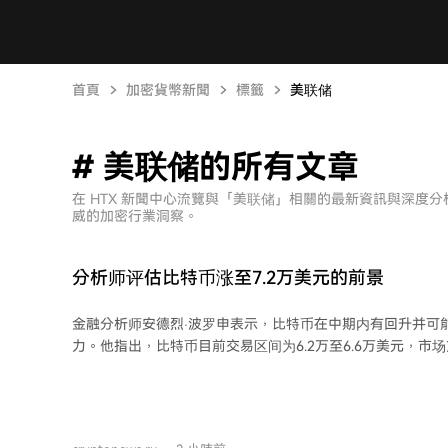
首頁
加密貨幣新聞
標籤
美联储
# 美联储的所有文章
在 HTX 新聞中心流覽與「美联储」相關的最新資訊與深度
威的加密行業洞察。
分析师评估比特币涨至7.2万美元的前景
金融分析师安德烈·波罗申表示，比特币在中期内有回升并可能
力。他指出，比特币目前交易区间为6.2万至6.6万美元，市
方持续在该范围内博弈。美国非农就业数据等宏观经济统计
为关键影响因素。 技术面上，关键水平位为6.47万美元和6.33万美元。若站稳6.47
万美元以上，价格可能涨至6.54万至6.59万美元区域；若跌破
至6.05万至6.25万美元，但这未必意味着长期下跌的开始