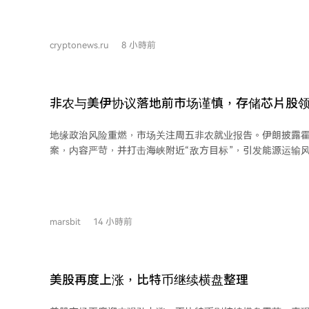
两年期美债收益率上升至4.22%。 沃什简洁的沟通风格近期引起债市波动。投资者
认为他未就抑制通胀提供足够指引，加之能源价格上涨等因
跌，30年期国债收益率突破5.2%，创2007年以来新高。部
cryptonews.ru
8 小時前
削弱了市场对美联储控通胀的信心。 沃什承认上任初期存在沟通失误，例如未充分
强调对物价稳定的承诺，且未明确长期重组计划是否影响短
不改变重组进程，并希望投资者更关注经济数据而非央行言
引导市场的风格不同。 此外，美国总统特朗普多次
非农与美伊协议落地前市场谨慎，存储芯片股
据跌13%，原油走强
地缘政治风险重燃，市场关注周五非农就业报告。伊朗披露
案，内容严苛，并打击海峡附近“敌方目标”，引发能源运输
价大幅上涨。布伦特原油一度升破83美元。油价急涨重燃通
250亿美元企业债增加供给压力，市场对美联储加息预期升
元走强。 美股承压连续第二日收跌，道指跌幅居前。存储芯片股因业绩指引不佳领
跌，西部数据暴跌超13%。个股方面，AppLovin、Datad
marsbit
14 小時前
速放缓而大幅下挫。SpaceX限售股解禁后股价不跌反涨。
显示在非农数据发布前保持谨慎。 欧股表现相对强势，STOXX 600指数继续创新
高。其他资产方面，日元回落，黄金冲高后持平，比特币未能有
口。市场正等待非农就业数据提供更明确的方向指引。
美股再度上涨，比特币继续横盘整理