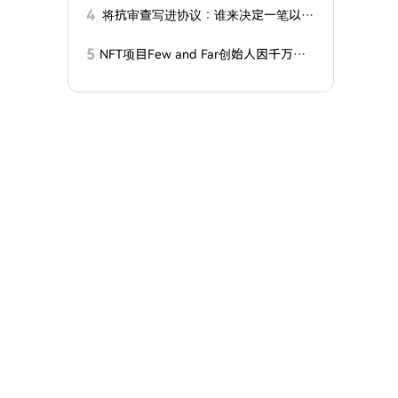
4
将抗审查写进协议：谁来决定一笔以太
坊交易能否上链？
5
NFT项目Few and Far创始人因千万美
元欺诈指控将面临美国法庭审判