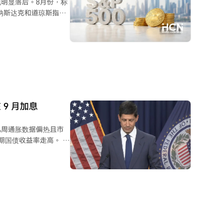
明显落后。8月份，标
。纳斯达克和道琼斯指数
涨势主要由人工智能相
比特币的上涨。 部
，对所有风险资产构成
，需通过通胀预期和美
公司可能出售比特币的传
元挂钩的主要稳定币
9 月加息
有比特币被视为看涨信
几周通胀数据偏热且市
国债收益率走高。 沃
与前任们详尽引导市场
沃什坚持认为更精简的
存在不足，但不会因此
%，持续高于2%目
键机会。分析认为，他