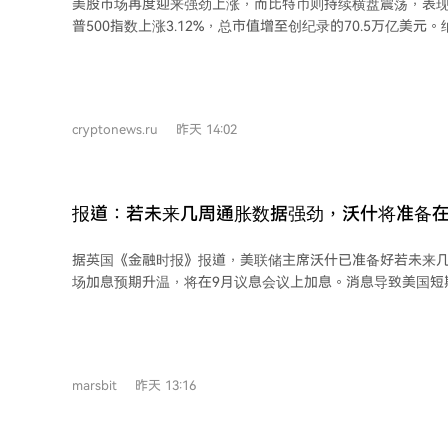
美股市场再度迎来强劲上涨，而比特币则持续横盘震荡，表现
普500指数上涨3.12%，总市值增至创纪录的70.5万亿美元
同样走高，华尔街风险偏好情绪浓厚。 然而，比特币本月仅微涨约2%，价格徘徊在
64,600美元附近，未能跟随股市步伐。分析认为，美股此轮
关个股驱动，而非能够普遍提振风险资产的宏观动力，这限制了
分宏观因素，如油价下跌和霍尔木兹海峡航运有望恢复正常
cryptonews.ru
昨天 14:02
利好，但股市受益更为直接。比特币的利好传导则更为间接
联储政策，过程更长且前景不确定。 加密货币市场自身也面临制约因素，包括
Coldcard钱包遭黑客攻击损失1.3亿美元，以及Strategy
闻。此外，债券收益率上升导致资金通过稳定币流出，与美
报道：若未来几周通胀数据强劲，沃什将准备在 
USDT供应量已降至2025年以来最低水平。 市场情绪指标显示贪婪情绪，稳定币平
均收益率仍高于美联储有效利率2.9个百分点，大矿工继续持
据英国《金融时报》报道，美联储主席沃什已准备好若未来
号，但主要协议的锁仓总价值略有下降。
场加息预期升温，将在9月议息会议上加息。消息导致美国短期
什自上任以来推行大幅削减前瞻指引的“精简沟通”策略，这
的做法相反。尽管近期美债遭抛售引发对其公信力的质疑，
沟通能让政策更灵活、减少失误。他承认在传递核心信息上
改变整体改革方向。 目前期货市场预计9月加息概率约55%。知情人士称，利率仍是
marsbit
昨天 13:16
首要政策工具，必要时将动用。美联储首选通胀指标6月为3.7
标，但长期市场通胀预期近日有所回落。 沃什预计在本月杰克逊霍尔年会发表首次
重要演讲，外界视其为阐释其政策框架、澄清沟通失误的关