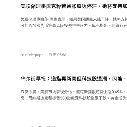
将借此机会展现其引领美联储改革的决心。
美联储理事库克称若通胀放缓停滞，她将支持
美联储理事丽莎·库克表示，如果美国通胀未能下降，她将支
可能给加密货币等高风险投资带来压力。库克指出，尽管存
象，但如果反通胀进程停滞，她已准备好采取行动。她强调
胀风险高于就业风险，因此必要时将加息。美联储长期通胀目
6月的个人消费支出价格指数同比上涨3.7%，仍接近目标的
若持续高于目标，可能导致更高的通胀水平在价格和工资设
cointelegraph
昨天 05:56
得后续控制更加困难。
华尔街早报：道指再新高但科技股退潮，闪迪
及预期夜盘暴跌，黄金大涨4%带飞矿业，谷歌A
昨夜今晨，美股市场表现分化。道琼斯指数逆势上涨0.49%
价
高；而纳斯达克和标普500指数受科技股拖累下跌。黄金成
涨超4.2%，突破4300美元/盎司，创五个月最大单日涨幅，
左右。 科技板块内部分化显著。英伟达涨3.43%，创近两月新高。但谷歌因AI部门
领导层重大调整（包括首席科学家Jeff Dean离职）跌超4%。A
在发布季报后暴跌近14%，尽管其营收翻倍、亏损收窄，但