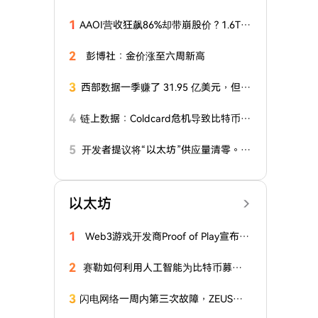
1
AAOI营收狂飙86%却带崩股价？1.6T放
量在即，是黄金坑还是机构陷阱？
2
彭博社：金价涨至六周新高
3
西部数据一季赚了 31.95 亿美元，但硬
盘生意到底赚了多少？
4
链上数据：Coldcard危机导致比特币的
“活跃供应量”在一周内翻倍
5
开发者提议将“以太坊”供应量清零。这
对价格意味着什么
以太坊
1
Web3游戏开发商Proof of Play宣布关
闭
2
赛勒如何利用人工智能为比特币募集1
50亿美元
3
闪电网络一周内第三次故障，ZEUS在
遭受黑客攻击后关闭其基础设施