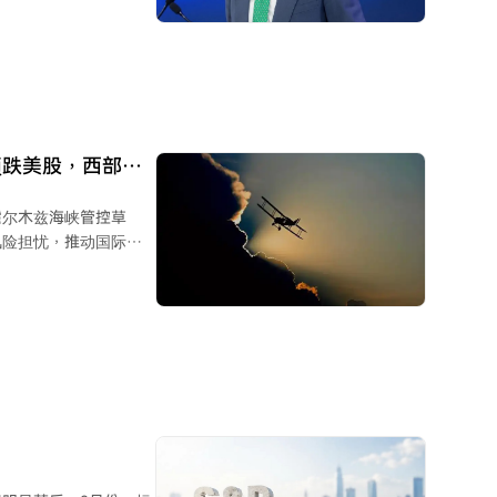
素，导致美债价格大
分投资者指出，沟通不足
期利率决策。但他坚持
论，这与前任主席全面
致电沃什，要求降息而非加息。
领跌美股，西部数
霍尔木兹海峡管控草
风险担忧，推动国际油
胀压力，叠加谷歌发行
温，美债收益率上行，美
og等因业绩未达预期或增
整体市场交易活跃度低，
效突破6.5万美元关