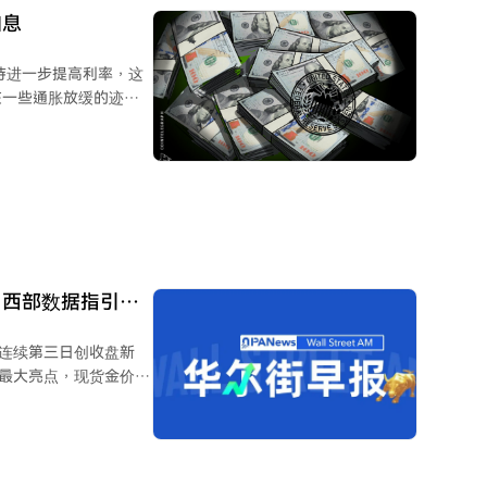
加息
持进一步提高利率，这
在一些通胀放缓的迹
，目前通胀过高，且通
标为2%，但截至今年
两倍。库克警告称，通胀
定行为中根深蒂固，使
、西部数据指引不
I高层调整带跌股
，连续第三日创收盘新
为最大亮点，现货金价大
黄金矿业股普遍大涨7%
MD跌逾7%，SpaceX
激增的资本支出引发市