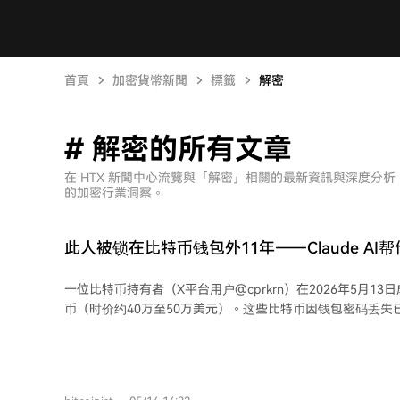
首頁
加密貨幣新聞
標籤
解密
# 解密的所有文章
在 HTX 新聞中心流覽與「解密」相關的最新資訊與深度分
的加密行業洞察。
此人被锁在比特币钱包外11年——Claude AI
一位比特币持有者（X平台用户@cprkrn）在2026年5月1
币（时价约40万至50万美元）。这些比特币因钱包密码丢失
他最终借助Anthropic公司的Claude AI，解决了传统恢复
能攻克的技术难题。 该用户大学期间醉酒后更改了比特币钱包密码并遗忘。尽管他
仍持有旧助记词（生成钱包的种子短语），但它已无法打开
试过花费约250美元聘请专业恢复服务，并利用软件暴力测试