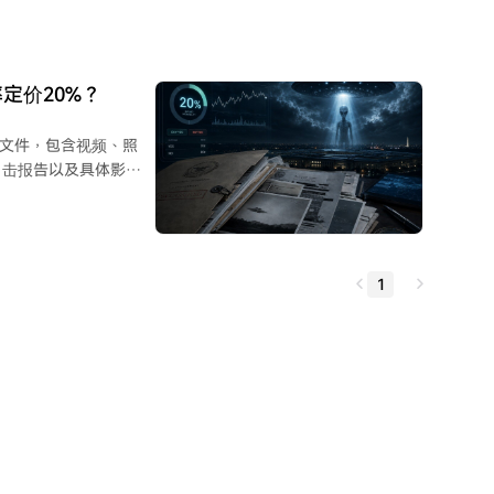
后一次尝试。 恢复
侦探”角色。用户将旧大
e。AI从中识别出了一
文件失效的根本原因：
定价20%？
程序漏洞，错误地拼接了
份文件，包含视频、照
，与恢复和钱包迁移操
目击报告以及具体影像
9300美元的价格计算，
的概率仅为20%，并未
否存在，而是美国政府
更多是呈现历史材料和
1
期内政府“官宣”的预
大谜题转化为具体可交