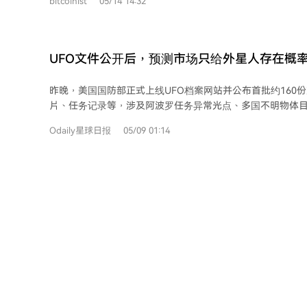
bitcoinist
05/14 14:32
合，均告失败。直到比特币价格突破10万美元后，他才决定做最
的关键并非AI破解了比特币加密，而是Claude扮演了“数字
学电脑的全部内容（文件、文档、笔记和备份）上传给Claud
个密码更改前的旧版钱包文件，并发现了现有助记词对当前
UFO文件公开后，预测市场只给外星人存在概率
一个广泛使用的开源比特币钱包恢复工具btcrecover存在
共享密钥与密码的顺序。 Claude定位并修正了解密逻辑，成功提取出私钥。区块链
昨晚，美国国防部正式上线UFO档案网站并公布首批约160
数据证实，相关钱包地址自2015年后首次出现资金转出活动
片、任务记录等，涉及阿波罗任务异常光点、多国不明物体
作一致。 此事在X平台引发热议，帖子获得超600万浏览量。这5个比特币最初以约
案例，如阿联酋上空的“水母状”物体。 然而，预测市场平台predict.fun对此反应冷
250美元单价购入，总投资约1250美元。按发文时比特币约7
Odaily星球日报
05/09 01:14
静。该市场上关于“美国在2026年底前确认外星人存在”事件
这笔投资的回报率高达约32500%。
因文件公开大幅提升。这是因为市场交易的不是外星生命是
是否会在截止日期前官方明确承认其存在。当前公开的档案
未解案例，并未提供官方定性结论，因此不足以改变市场对短
期。 这20%的概率更像是一个包含时间门槛的尾部定价，反映了市场认为仅靠档案
披露难以在年内推动官方作出最终确认。预测市场将这一宏
易的事件，使真相不再仅被讨论，也开始被定价。