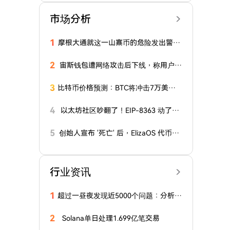
市场分析
1
摩根大通就这一山寨币的危险发出警
告！投资者为何撤资？详情在此
2
宙斯钱包遭网络攻击后下线，称用户资
金未受影响
3
比特币价格预测：BTC将冲击7万美元
目标，本周ETF资金流入超6.26亿美元
4
以太坊社区吵翻了！EIP-8363 动了谁
的蛋糕？
5
创始人宣布 '死亡' 后，ElizaOS 代币暴
跌 19% 至历史新低
行业资讯
1
超过一昼夜发现近5000个问题：分析师
对比特币生态系统进行大规模审计
2
Solana单日处理1.699亿笔交易