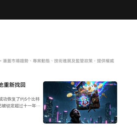
析。潘蓋市場趨勢、專案動態、技術進展及監管政策，提供權威
帮他重新找回
3日成功恢复了约5个比特
已被锁定超过十一年。
方法自2015年以来一直未
当前的钱包文件。他尝
了约7万亿种密码组