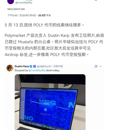
5 月 13 日,围绕 POLY 代币的线索继续增多。
Polymarket 产品负责人 Dustin Karp 发布工位照片,称自
己路过 Mustafa 的办公桌。照片中疑似出现与 POLY 代
币空投相关的内部页面,社区放大后发现其中可见
Airdrop 标签,进一步推高 POLY 代币空投预期。