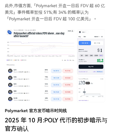
此外,市值方面,「Polymarket 开盘一日后 FDV 超 60 亿
美元」事件概率暂报 51%;有 34% 的概率认为
「Polymarket 开盘一日后 FDV 超 100 亿美元」。
Polymarket 官方发币暗示时间线
2025 年 10 月:POLY 代币的初步暗示与
官方确认