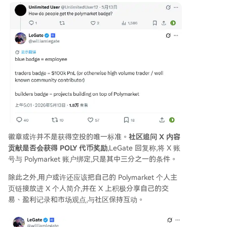
徽章或许并不是获得空投的唯一标准。
社区追问 X 内容
贡献是否会获得 POLY 代币奖励
,LeGate 回复称,将 X 账
号与 Polymarket 账户绑定,只是其中三分之一的条件。
除此之外,用户或许还应该把自己的 Polymarket 个人主
页链接放进 X 个人简介,并在 X 上积极分享自己的交
易、盈利记录和市场观点,与社区保持互动。