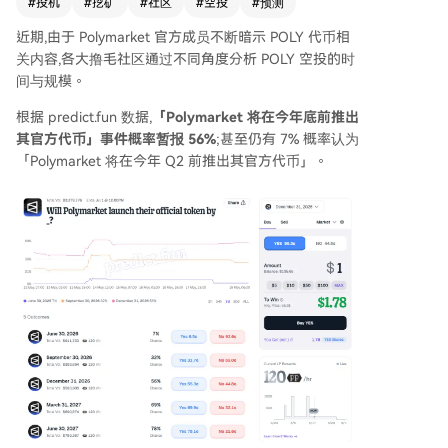
#
投机
#
挖矿
#
社区
#
空投
#
预测
后高管公开确认“会有代币和空投”。今年4月，Coi
nGecko等行情平台已上线POLY预览页面。5月，
近期,由于 Polymarket 官方成员不断暗示 POLY 代币相
团队互动进一步透露细节，如用户或可通过质押P
关内容,各大撸毛社区通过不同角度分析 POLY 空投的时
OLY降低交易费用，内部界面疑似出现“空投”标
间与规模。
签，增长负责人亦暗示将X账号绑定、分享交易动
态等行为可能纳入空投考量。 尽管社区预期高
根据 predict.fun 数据,
「Polymarket 将在今年底前推出
涨，有分析认为Polymarket可能优先完善交易体验
其官方代币」事件概率暂报 56%
;甚至仍有 7% 概率认为
与基础设施，以迎接世界杯等高流量事件，而非急
「Polymarket 将在今年 Q2 前推出其官方代币」。
于发币。当前，部分用户采取在对冲交易的同时，
积极参与平台互动，以期在可能的空投中获益。