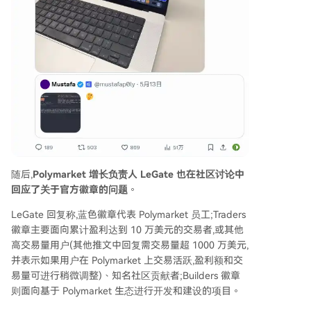
随后,
Polymarket 增长负责人 LeGate 也在社区讨论中
回应了关于官方徽章的问题
。
LeGate 回复称,蓝色徽章代表 Polymarket 员工;Traders
徽章主要面向累计盈利达到 10 万美元的交易者,或其他
高交易量用户(其他推文中回复需交易量超 1000 万美元,
并表示如果用户在 Polymarket 上交易活跃,盈利额和交
易量可进行稍微调整)、知名社区贡献者;Builders 徽章
则面向基于 Polymarket 生态进行开发和建设的项目。