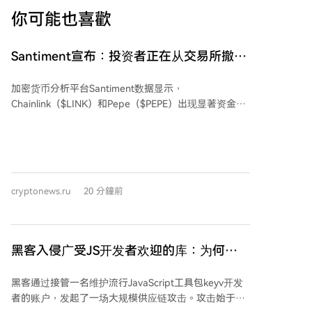
你可能也喜歡
Santiment宣布：投资者正在从交易所撤出
这两种意想不到的山寨币代币！这意味着什
加密货币分析平台Santiment数据显示，
么？牛市即将来临？
Chainlink（$LINK）和Pepe（$PEPE）出现显著资金净
流出。在过去24小时内，从以太坊网络流出的$LINK约
合126万美元，创下自6月29日以来最大单日流出记录。
同时，$PEPE从交易所净流出约4.54万亿枚代币，为自
2024年11月14日以来的最大单日净流出。 代币供应量
在交易所的减少通常意味着投资者将资产转移至私人钱
cryptonews.ru
20 分鐘前
包或其他存储地址，降低了短期内可供抛售的供应量，
从而可能缓解未来的卖压。对于$LINK，市场关注点在
于其机构采用和基础设施发展；对于$PEPE，则聚焦于
潜在的ETF相关动态和迷因币板块的资金轮动。 需注
黑客入侵广受JS开发者欢迎的库：为何
意，交易所供应减少本身并不直接意味着价格上涨，但
npm漏洞对加密领域构成威胁
可能为供需基本面创造更积极的预期。本文不构成投资
黑客通过接管一名维护流行JavaScript工具包keyv开发
建议。
者的账户，发起了一场大规模供应链攻击。攻击始于