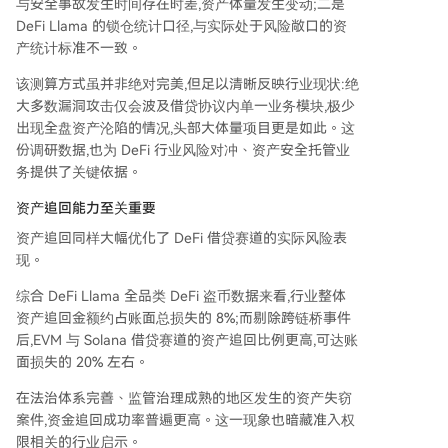
与安全事故发生时间存在时差,资产体量发生变动;二是
DeFi Llama 的锁仓统计口径,与实际处于风险敞口的资
产统计标准不一致。
该测算方式虽并非绝对完美,但足以清晰反映行业现状:绝
大多数漏洞攻击仅会波及借贷协议内单一业务模块,极少
出现全盘资产沦陷的情况,头部大体量项目更是如此。这
份调研数据,也为 DeFi 行业风险对冲、资产安全托管业
务提供了关键依据。
资产追回能力至关重要
资产追回同样大幅优化了 DeFi 借贷赛道的实际风险表
现。
综合 DeFi Llama 全品类 DeFi 盗币数据来看,行业整体
资产追回金额约占账面总损失的 8%;而剔除跨链桥事件
后,EVM 与 Solana 借贷赛道的资产追回比例更高,可达账
面损失的 20% 左右。
在法治体系完善、监管治理成熟的地区发生的资产失窃
案件,资金追回成功率普遍更高。这一现象也暗藏准入权
限相关的行业启示。