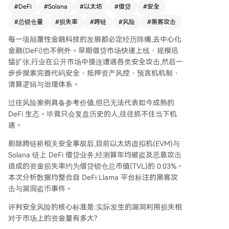
水平较低。 DeFi领域安全事故中，跨链桥是重灾
#
DeFi
#
Solana
#
以太坊
#
借贷
#
安全
区。排除后，总损失从77.51亿美元降至45.18亿美
#
总锁仓量
#
损失率
#
跨链
#
风险
#
黑客攻击
元。借贷协议因锁仓资产量大，是攻击频次最高的
赛道之一。 近年来，随着风控体系成熟和代码审
每一项颠覆性金融科技的发展都必定经历阵痛,去中心化
计完善，借贷赛道的实际损失率已大幅下降。数据
金融(DeFi)也不例外。早期借贷市场快速上线、规模迅
显示，过去一年EVM与Solana非跨链借贷业务账面
猛扩张,行业在公开市场中接连遭遇各类安全攻击,然后一
总损失3090万美元，扣除追回后净损失3010万美
步步摸索完善代码安全、抵押资产风控、预言机机制、
元。以日均锁仓996亿美元计算，年度净损失率稳
清算逻辑与治理体系。
定在0.03%左右。 安全事故损失规模呈对数正态分
布，绝大多数事件损失金额较小，巨额盗币仅为少
过往风险案例具备参考价值,但已无法代表如今成熟的
数极端案例。这表明资产分散配置是有效的风险防
DeFi 生态。毕竟只会复盘历史的人,往往抓不住当下机
范策略，且单一事件难以撼动整个赛道。同时，资
遇。
产追回机制发挥了重要作用，在EVM与Solana借贷
剔除跨链桥相关安全事故后,目前以太坊虚拟机(EVM)与
赛道中，追回金额约占账面损失的20%，进一步降
Solana 链上 DeFi 借贷业务,经测算年均被盗及恶意攻击
低了实际风险。 综上，DeFi借贷赛道的风险已变
造成的资金损失率约为借贷锁仓总市值(TVL)的 0.03%。
得可量化、可分类，实际资金损耗率极低，行业正
本次分析数据均整合自 DeFi Llama 平台标注的黑客攻
步入成熟发展阶段。数据证明其真实风险处于较低
击与漏洞盗币事件。
水平。
评判安全风险的核心标准是:实际发生的漏洞利用损失相
对于市场上的资金量有多大?