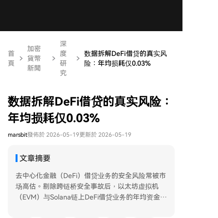
深
加密
首
度
数据拆解DeFi借贷的真实风
貨幣
頁
研
险：年均损耗仅0.03%
新聞
究
数据拆解DeFi借贷的真实风险：
年均损耗仅0.03%
marsbit
發佈於 2026-05-19
更新於 2026-05-19
文章摘要
去中心化金融（DeFi）借贷业务的安全风险常被市
场高估。剔除跨链桥安全事故后，以太坊虚拟机
（EVM）与Solana链上DeFi借贷业务的年均资金损
失率仅为其锁仓总市值（TVL）的约0.03%，风险