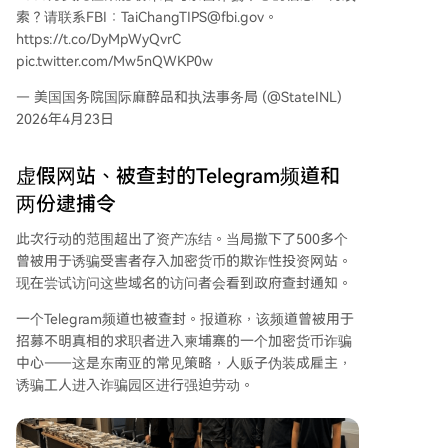
索？请联系FBI：TaiChangTIPS@fbi.gov。
https://t.co/DyMpWyQvrC
pic.twitter.com/Mw5nQWKP0w
— 美国国务院国际麻醉品和执法事务局 (@StateINL)
2026年4月23日
虚假网站、被查封的Telegram频道和
两份逮捕令
此次行动的范围超出了资产冻结。当局撤下了500多个
曾被用于诱骗受害者存入加密货币的欺诈性投资网站。
现在尝试访问这些域名的访问者会看到政府查封通知。
一个Telegram频道也被查封。报道称，该频道曾被用于
招募不明真相的求职者进入柬埔寨的一个加密货币诈骗
中心——这是东南亚的常见策略，人贩子伪装成雇主，
诱骗工人进入诈骗园区进行强迫劳动。