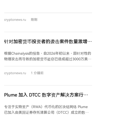
65算法，为智能合约管理的存储库部署SLH-DSA-
SHA2-128s算法。这两种算法均基于美国国家标准与技
术研究院（NIST）批准的后量子密码学标准。Sui团队表
cryptonews.ru
剛剛
示，采用两种不同数学原理的签名方案有助于分散风
险。 核心实施工作已完成并通过测试。量子安全存储功
能计划在今年年底前部署到主网，而对ML-DSA-65账户
的支持将于2026年底前在测试网上线。账户的后量子认
针对加密货币投资者的袭击案件数量激增。
证功能在主网的启动定于2027年第一季度。同时，相应
规模与损失有多大
的钱包、SDK和命令行界面更新也将发布，独立的安全
根据Chainalysis的报告，自2026年初以来，因针对性的
审计仍在进行中。
物理攻击而导致的加密货币盗窃已造成超过3000万美元
的损失。若趋势持续，2026年可能成为此类事件数量最
多的一年。数据显示，仅2025年全年损失就高达5800
cryptonews.ru
1 分鐘前
万美元。若计入勒索未遂导致的资金锁定，2026年上半
年总损失已达1.07亿美元。 报告特别指出法国的案例激
增，2026年上半年已公开30起案件，远超2025年全年
的19起。原因可能与2024年发生的法国税务官员盗窃并
Plume 加入 DTCC 数字资产解决方案行业
出售富裕加密货币持有者档案的大规模数据泄露事件有
工作组
关，这些档案包含了个人敏感信息。法国当局已确认近
专注于实物资产（RWA）代币化的区块链网络 Plume
80起类似犯罪，且犯罪地理范围已从巴黎扩散至多个城
已加入由美国证券存托清算公司（DTCC）成立的数字