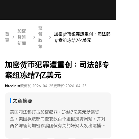
监
加密
首
管
加密货币犯罪遭重创：司法部
貨幣
頁
政
专案组冻结7亿美元
新聞
策
加密货币犯罪遭重创：司法部专
案组冻结7亿美元
bitcoinist
發佈於 2026-04-25
更新於 2026-04-25
文章摘要
美国司法部打击加密犯罪，冻结7亿美元涉案资
金。美国执法部门查获数百个虚假投资网站，并对
两名与缅甸加密诈骗团伙有关的嫌疑人发出逮捕
令。美国国务院悬赏1000万美元征集泰昌诈骗中