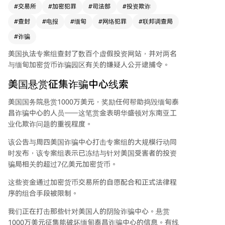
心线索，显示华盛顿高度重视东南亚工业化欺诈问
#
交易所
#
加密犯罪
#
司法部
#
投资欺诈
题。此次行动还查封了500多个欺诈网站和一个用
#
查封
#
电报
#
缅甸
#
网络犯罪
#
联邦调查局
于招募诈骗人员的Telegram频道。两名中国公民黄
兴山和蒋文杰被指控在缅甸运营加密投资诈骗计
#
诈骗
划。新加坡警方联合多家加密交易所和区块链分析
美国执法专案组查封了数百个虚假投资网站，并对两名
公司开展行动，阻止了286万美元潜在损失。2025
与缅甸加密货币诈骗园区有关的嫌疑人公开逮捕令。
年FBI收到超百万起网络犯罪投诉，总损失超200亿
美元。
美国悬赏征集诈骗中心线索
美国国务院悬赏1000万美元，奖励任何帮助捣毁缅甸泰
昌诈骗中心的人员——这笔赏金表明华盛顿对东南亚工
业化欺诈问题的重视程度。
该公告与周四美国诈骗中心打击专案组的大规模行动同
时发布，该专案组表示已冻结与针对美国受害者的投资
骗局相关的超过7亿美元加密货币。
这些资金通过加密货币交易所的自愿配合和正式法律程
序的组合手段被限制。
我们正在打击那些针对美国人的阴险诈骗中心。悬赏
1000万美元征集能破坏缅甸泰昌诈骗中心的信息。有线