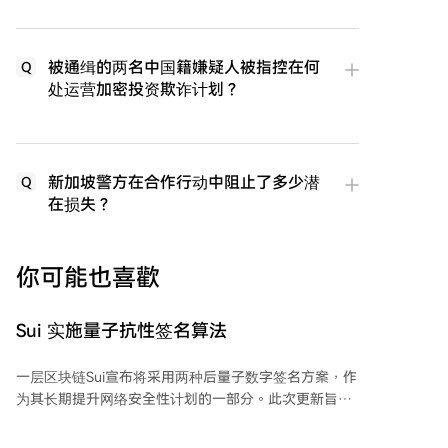
被通缉的两名中国籍嫌疑人被指控在何
Q
处运营加密投资欺诈计划？
新加坡警方在合作行动中阻止了多少潜
Q
在损失？
你可能也喜歡
Sui 实施量子抗性签名算法
一层区块链Sui宣布将采用两种后量子数字签名方案，作
为其长期提升网络安全性计划的一部分。此次更新旨在
保护用户账户和智能合约，防范未来量子计算机发展带
来的潜在威胁。 网络将为普通用户账户部署ML-DSA-