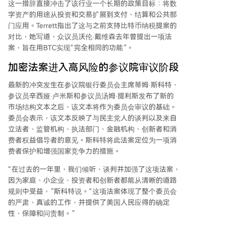
安全。加密市场总市值目前约为2.67万亿美元。
这一措辞直接冲击了该行业一个长期的政策目标：将数
字资产的用途从投资和交易扩展到支付、结算和公共部
门应用。Terrett指出了这与之前支持比特币纳税提案的
对比，她写道，众议员沃伦·戴维森去年曾提出一项法
案，旨在用BTC实现“完全相同的功能”。
加密法案进入高风险的参议院审议阶段
最新的冲突发生在参议院银行委员会主席蒂姆·斯科特、
参议员辛西娅·卢米斯和参议员汤姆·提利斯发布了新的
市场结构文本之后，该文本将作为委员会审议的基础。
委员会表示，该文本反映了与民主党人的谈判以及来自
立法者、监管机构、执法部门、金融机构、创新者和消
费者权益倡导者的意见。斯科特将此法案定位为一项消
费者保护和增强国家竞争力的措施。
“在过去的一年里，我们倾听、谈判并加强了这项法案，
因为家庭、小企业、投资者和创新者都能从清晰的道路
规则中受益，”斯科特说。“这项法案体现了整个委员会
的严肃、真诚的工作，并提供了美国人民应得的确定
性、保障和问责制。”