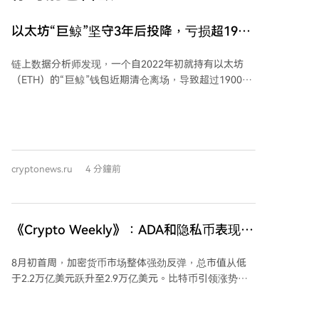
以太坊“巨鲸”坚守3年后投降，亏损超1900
万美元
链上数据分析师发现，一个自2022年初就持有以太坊
（ETH）的“巨鲸”钱包近期清仓离场，导致超过1900万
美元的亏损。该巨鲸在2022年2月至2023年3月期间以
约2,723美元的平均价格积累了ETH，并采取了质押持有
的策略，经历了完整的两个熊市周期。然而，其耐心在
本周耗尽，以约1,906美元的均价出售了7,323枚ETH，
获得约1,396万美元，相比其成本价亏损近30%。算上此
cryptonews.ru
4 分鐘前
前的部分卖出，该钱包总实现亏损估计超过1900万美
元，期间质押奖励远不足以弥补ETH价格自2022年以来
的下跌。报道同时提及，另有两名长期持有者近期也以
巨额亏损清算了自己的ETH头寸。 另一方面，在同一
《Crypto Weekly》：ADA和隐私币表现最
日，链上追踪器Lookonchain监测到，加密金融机构
佳，而XRP下跌
Galaxy Digital向一个全新钱包地址转移了1,346枚比特
8月初首周，加密货币市场整体强劲反弹，总市值从低
币（BTC），价值约8,728万美元。此类大额资金转入全
于2.2万亿美元跃升至2.9万亿美元。比特币引领涨势，
新地址的行为，通常被视作场外交易（OTC）的典型迹
重回65,000美元上方，市值超过1.3万亿美元，全周上涨
象。今年以来，Galaxy Digital在促进比特币巨鲸间的大
超3%。 Cardano（ADA）表现突出，因与Injective协议
额交易中异常活跃，频繁作为资金中转方出现，既接收