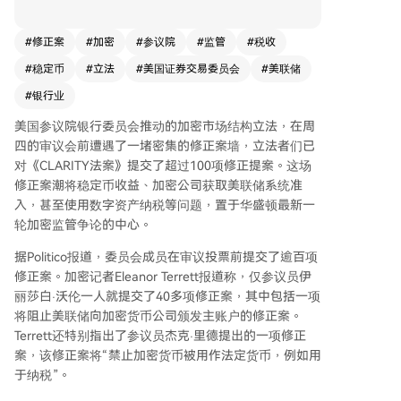
币收益、加密公司接入美联储系统乃至数字资产用
于纳税等问题推向了监管争论的中心。 据媒体报
#
修正案
#
加密
#
参议院
#
监管
#
税收
道，参议员伊丽莎白·沃伦一人就提交了40多项修
#
稳定币
#
立法
#
美国证券交易委员会
#
美联储
正案，其中包括禁止美联储向加密公司提供主账户
的提议。另一项由参议员杰克·里德提出的修正案
#
银行业
则意图禁止将加密货币用作法定货币，例如用于缴
美国参议院银行委员会推动的加密市场结构立法，在周
税，这与行业推动数字资产进入支付和公共领域使
四的审议会前遭遇了一堵密集的修正案墙，立法者们已
用的长期目标直接冲突。 此次审议基于委员会主
对《CLARITY法案》提交了超过100项修正提案。这场
席蒂姆·斯科特等人公布的新市场结构法案文本。
修正案潮将稳定币收益、加密公司获取美联储系统准
斯科特称该法案旨在提供明确规则、保护消费者并
入，甚至使用数字资产纳税等问题，置于华盛顿最新一
提升国家竞争力。争论焦点之一是稳定币收益条
轮加密监管争论的中心。
款，法案拟禁止对闲置稳定币余额支付类存款的奖
励，但允许基于交易的奖励。银行界对此不满，美
据Politico报道，委员会成员在审议投票前提交了逾百项
国银行家协会等机构要求收紧条款，防止加密平台
修正案。加密记者Eleanor Terrett报道称，仅参议员伊
规避对支付稳定币付息的禁令。 此外，法案将数
丽莎白·沃伦一人就提交了40多项修正案，其中包括一项
字商品交易所、经纪商等纳入《银行保密法》监管
将阻止美联储向加密货币公司颁发主账户的修正案。
范围，要求其遵守反洗钱等规定。同时，法案允许
Terrett还特别指出了参议员杰克·里德提出的一项修正
加密公司在特定条件下免于SEC注册进行融资。政
案，该修正案将“禁止加密货币被用作法定货币，例如用
治前景仍不明朗，沃伦等民主党人批评法案在没有
于纳税”。
更强利益冲突条款的情况下，将危及投资者和金融