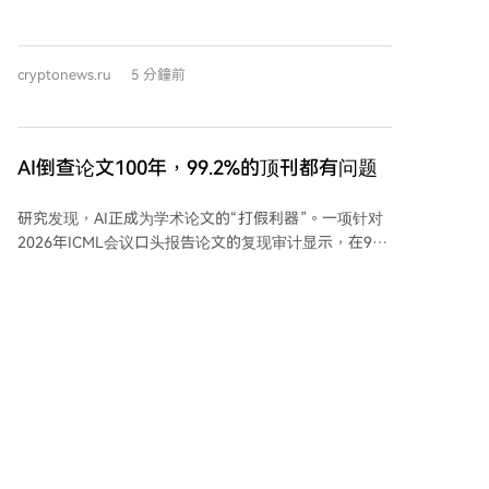
集成的消息推动，其价格从0.174美元升至0.211美元，
长期休眠地址的比特币，也向新钱包或交易所关联地址
实现两位数周涨幅，但近90天内仍累计下跌约30%。注
分发比特币。观察者认为，这些举动多与资金管理或筹
重隐私的资产如ZEC和XMR也分别上涨8%和7%。主流
备场外交易有关，而非直接的抛售压力。此次转移的具
cryptonews.ru
5 分鐘前
山寨币中，BNB涨5%重返600美元，SOL和HYPE同样上
体目的——是为客户购入、内部资产调配还是更大规模
涨。与黄金挂钩的PAXG和XAUT跟随现货金价上涨超
分配的前奏——仍有待后续链上动向揭晓。
7%。 然而，部分主要山寨币未能跟上大盘。XRP跌破
1.02美元，周内收跌1.5%，成为前十名中唯一周跌幅资
AI倒查论文100年，99.2%的顶刊都有问题
产。Stellar（XLM）下跌3.3%，而CC、CRO、SHIB和
ONDO等跌幅更大。 市场前景方面，美国参议院推迟
研究发现，AI正成为学术论文的“打假利器”。一项针对
《CLARITY Act》表决，移除了一个预期的关键宏观催
2026年ICML会议口头报告论文的复现审计显示，在92
化因素。在联邦立法进程暂缓的背景下，预计短期内价
篇具备可验证结论的论文中，仅34篇能被AI成功复现超
格走势将更多由行业内部因素驱动，直到9月15日参议
过四成结论，仅8篇能复现八成以上。复现失败原因包
院预期重新审议该法案。
括代码缺失、依赖断裂、结果不符，甚至存在参数描述
夸大八倍、关键模型缺失等明显问题。 另一项基于
GPT-5的论文检查系统分析显示，平均每篇顶刊论文被
marsbit
2 小時前
检测出4.7个客观错误，99.2%的论文至少存在一个问
题。错误类型中，数学与公式错误占比最高
（54.0%），且篇均错误数呈现上升趋势。 这对研究者
而言可能成为新机遇：研究方向可从“追求前沿”转向“核
经过漫长等待，《清晰法案》相关重要事件
查经典”，利用AI构建知识图谱、发现历史文献中的异常