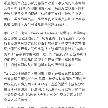
最直接的争议点仍然是稳定币收益。参议院的文本将禁
止针对类似银行存款的闲置稳定币余额发放收益，同时
允许与基于交易的活动（如稳定币支付）挂钩的收益。
美国证券交易委员会、商品期货交易委员会和财政部将
被委以重任，发布联合规则来实施该条款。
银行业并不满意。Brendan Pedersen报道称，里德和参
议员蒂娜·史密斯提交了一项修正案，该修正案将纳入银
行业要求的对稳定币收益限制的修改，迫使立法者在加
密货币和银行业之间做出选择。该修正案将针对“实质上
类似于”存款利息的收益，这一措辞触及了银行业游说论
点的核心：不应允许加密平台在规避银行式监管的同
时，通过类似收益的激励措施与银行存款竞争。
Terrett另作报道称，美国银行家协会成员已向参议院办
公室发送了超过8000封信函，敦促立法者修改关于稳定
币收益的妥协方案。ABA辩称，当前的措辞未能充分堵
住其所称的漏洞，该漏洞允许交易所和其他数字资产服
务提供商规避《GENIUS法案》对支付型稳定币支付利
息或收益的禁令。