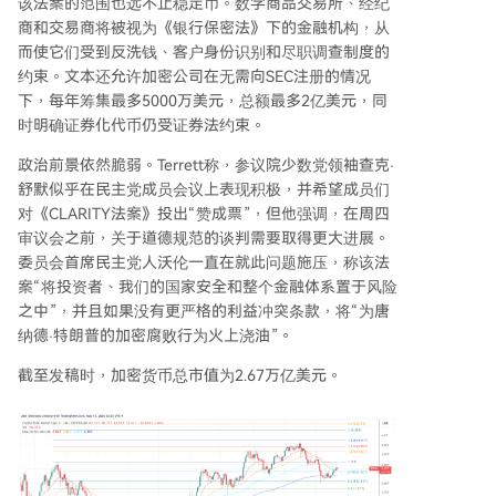
该法案的范围也远不止稳定币。数字商品交易所、经纪
商和交易商将被视为《银行保密法》下的金融机构，从
而使它们受到反洗钱、客户身份识别和尽职调查制度的
约束。文本还允许加密公司在无需向SEC注册的情况
下，每年筹集最多5000万美元，总额最多2亿美元，同
时明确证券化代币仍受证券法约束。
政治前景依然脆弱。Terrett称，参议院少数党领袖查克·
舒默似乎在民主党成员会议上表现积极，并希望成员们
对《CLARITY法案》投出“赞成票”，但他强调，在周四
审议会之前，关于道德规范的谈判需要取得更大进展。
委员会首席民主党人沃伦一直在就此问题施压，称该法
案“将投资者、我们的国家安全和整个金融体系置于风险
之中”，并且如果没有更严格的利益冲突条款，将“为唐
纳德·特朗普的加密腐败行为火上浇油”。
截至发稿时，加密货币总市值为2.67万亿美元。