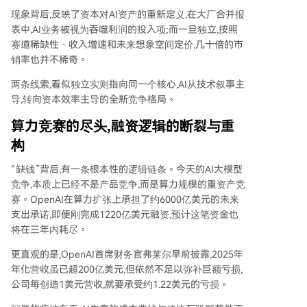
现象背后,反映了资本对AI资产的重新定义,在大厂合并报
表中,AI业务被视为吞噬利润的投入项;而一旦独立,按照
赛道稀缺性、收入增速和未来想象空间定价,几十倍的市
销率也并不稀奇。
两条线索,看似独立实则指向同一个核心,AI从技术叙事主
导,转向资本效率主导的全新竞争格局。
算力竞赛的尽头,融资逻辑的断裂与重
构
“缺钱”背后,有一条根本性的逻辑链条。今天的AI大模型
竞争,本质上已经不是产品竞争,而是算力规模的重资产竞
赛。OpenAI在算力扩张上承担了约6000亿美元的未来
支出承诺,即便刚完成1220亿美元融资,预计这笔资金也
将在三年内耗尽。
更直观的是,OpenAI首席财务官弗莱尔早前披露,2025年
年化营收虽已超200亿美元,但依然不足以弥补巨额亏损,
公司每创造1美元营收,就要承受约1.22美元的亏损。