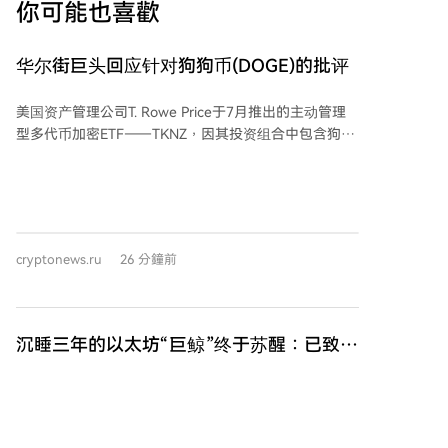
你可能也喜歡
华尔街巨头回应针对狗狗币(DOGE)的批评
美国资产管理公司T. Rowe Price于7月推出的主动管理
型多代币加密ETF——TKNZ，因其投资组合中包含狗狗
币（DOGE）而受到关注。该基金约60%的资产配置于
比特币和以太坊，同时将约1.26%的仓位分配给了包括
狗狗币在内的模因币类别。 T. Rowe Price数字资产部门
主管布卢·马切拉里解释称，这是其主动管理策略的一部
分。他认为，不应仅因模因币“看起来不严肃”就将其排
cryptonews.ru
26 分鐘前
除在外，尤其是那些已达到一定历史地位和市值的币
种。马切拉里强调，若一种加密资产能展现出强劲的价
格动能或有助于提升投资组合回报，就应考虑将其纳
入。 他还指出，模因币活动是对区块链网络的重要压力
沉睡三年的以太坊“巨鲸”终于苏醒：已致数
测试，能在高负荷下检验网络的可扩展性、低交易成
百万美元亏损
本、快速达成共识和可靠性。这种能力对未来稳定币的
一个沉寂约三年的以太坊($ETH)巨鲸地址近期恢复活
广泛采用至关重要，因为区块链网络需要能高效处理从
动。该地址向Kraken交易所转入了价值约1396万美元的
数百万美元的大额转账到几美元的小额支付。 马切拉里
7323 ETH。经分析，该地址在2022年2月15日至3月21
认为，在加密资产决策中运用常识并采取主动方法，能