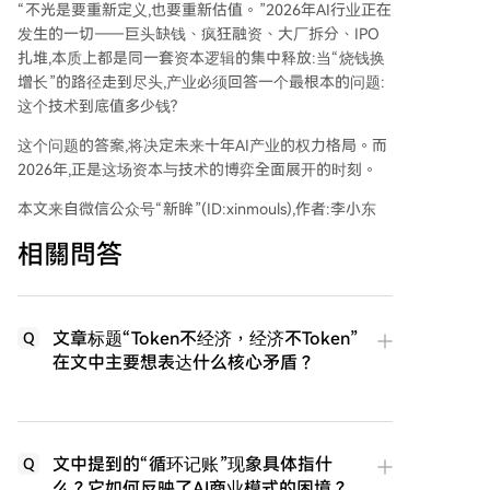
“不光是要重新定义,也要重新估值。”2026年AI行业正在
发生的一切——巨头缺钱、疯狂融资、大厂拆分、IPO
扎堆,本质上都是同一套资本逻辑的集中释放:当“烧钱换
增长”的路径走到尽头,产业必须回答一个最根本的问题:
这个技术到底值多少钱?
这个问题的答案,将决定未来十年AI产业的权力格局。而
2026年,正是这场资本与技术的博弈全面展开的时刻。
本文来自微信公众号“新眸”(ID:xinmouls),作者:李小东
相關問答
文章标题“Token不经济，经济不Token”
Q
在文中主要想表达什么核心矛盾？
文中提到的“循环记账”现象具体指什
Q
么？它如何反映了AI商业模式的困境？