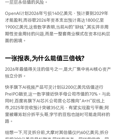
一层层杀估值的风险。
OpenAI计划2026年亏损140亿美元、预计要到2029年
才能盈利,而谷歌2026年资本支出预计高达1800亿至
1900亿美元,这些数字表明,当前AI的“缺钱”,其实并非周
期性资金周转的问题,而是一整套商业模式在资本结构层
面的困境。
一张报表,为什么能值三倍钱?
2026年最值得关注的信号之一,是大厂集中将AI核心资产
独立分拆。
快手旗下AI视频产品可灵计划以200亿美元估值进行
PreIPO融资,这一数字接近快手母公司市值的70%。与此
同时,百度将旗下AI芯片公司昆仑芯推向“A+H”双线上
市,2025年营收预计突破35亿元、有望实现盈亏平衡;阿
里被曝筹划分拆平头哥,字节的豆包也随时可能走同样的
路。
细想一下,可灵拆分前,大摩对其估值仅约60亿美元;拆分