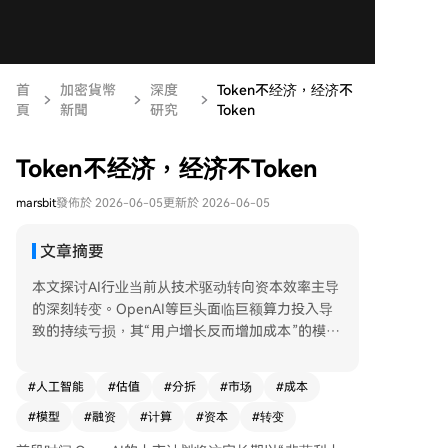
首
加密貨幣
深度
Token不经济，经济不
頁
新聞
研究
Token
Token不经济，经济不Token
marsbit
發佈於 2026-06-05
更新於 2026-06-05
文章摘要
本文探讨AI行业当前从技术驱动转向资本效率主导
的深刻转变。OpenAI等巨头面临巨额算力投入导
致的持续亏损，其“用户增长反而增加成本”的模式
与传统互联网相悖，且存在通过“云积分”等内部循
环创造收入的估值泡沫。与此同时，快手可灵、百
#
人工智能
#
估值
#
分拆
#
市场
#
成本
度昆仑芯等大厂AI业务通过分拆独立，估值实现数
#
模型
#
融资
#
计算
#
资本
#
转变
倍跃升，核心在于其从集团“成本中心”转变为可按
稀缺性、成长性独立估值的“价值中心”。 这反映