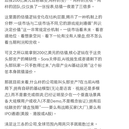
后按200亿美元目标融资,同样的资产、同样的营收、同
样的团队,仅仅换了一张报表,估值一夜差了三倍多。
这里面的估值逻辑变化在结构层面,揭示了一种机制上的
分野:一级市场与二级市场不同,它的游戏规则遵循“共识
决定价值”这一非常规定价机制。一级市场看未来、看赛
道地位、看想象空间、看下一轮有没有人接盘,但不怎么
看当期利润和营收。
可灵之所以能拿到200亿美元的估值,核心逻辑在于这类
头部资产的稀缺性。Sora关停后,AI视频生成赛道剩下的
头部玩家一只手数得过来,“内容产业AI基础设施”这个标
签本身就值溢价。
那就目前来看,什么样的公司能叫头部资产?在当前AI格
局下,拥有自研的基础模型(无论是语言、视频还是多模
态),而不是套壳或微调;已经证明至少在一个垂直场景具
备大规模用户或收入(不是Demo,不是概念验证);拥有后
续融资的“接盘预期”——要么有战略买家(大厂),要么有
IPO通道(美股、港股或A股)。
满足这三条的公司,全球范围内用两只手就能数过来。