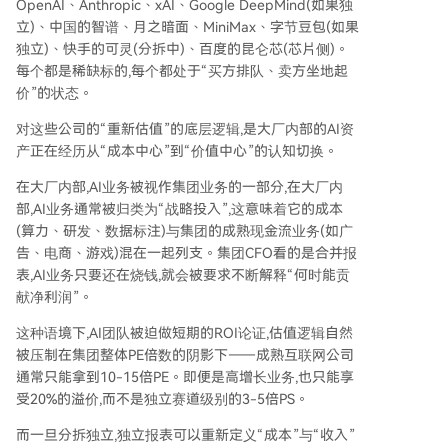
OpenAI、Anthropic、xAI、Google DeepMind(如果独
立)、中国的智谱、月之暗面、MiniMax、字节豆包(如果
独立)、快手的可灵(分拆中)、百度的昆仑芯(芯片侧)。
每个都是稀缺标的,每个都处于“买方排队、卖方坐地起
价”的状态。
对这些公司的“重新估值”的底层逻辑,是大厂内部的AI资
产正在经历从“成本中心”到“价值中心”的认知切换。
在大厂内部,AI业务被视作集团业务的一部分,在大厂内
部,AI业务通常被归类为“战略投入”,这意味着它的成本
(算力、研发、数据标注)与集团的成熟现金流业务(如广
告、电商、游戏)混在一起列支。集团CFO看的是合并报
表,AI业务只要还在烧钱,就会被要求不断解释“何时能贡
献净利润”。
这种语境下,AI团队被迫做短期的ROI论证,估值逻辑自然
被压制在集团整体PE倍数的阴影下——成熟互联网公司
通常只能拿到10-15倍PE。即便是高增长业务,也只能享
受20%的溢价,而不是独立赛道级别的3-5倍PS。
而一旦分拆独立,独立报表可以重新定义“成本”与“收入”