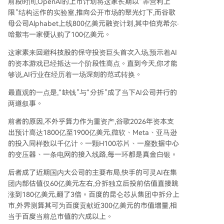
前段时间,OpenAI的上市计划将这家长期以“非营利上
了资本对AI资产的重新定价：分拆使其摆脱集团利
限”结构运作的实验室,推向公开市场的聚光灯下,而谷歌
润约束，获得高溢价。行业竞争焦点正从单纯的
母公司Alphabet上线800亿美元融资计划,其中伯克希尔·
“模型能力”和“算力规模”竞赛，转向“系统效率”和
哈撒韦一家便认购了100亿美元。
“商业价值兑现”。智能体等发展凸显了CPU编排与
全栈工程的重要性。当前AI处于高投入但大规模商
这家素来回避科技股的保守投资巨头首次入场,预示着AI
业化前夕的关键节点，2026年的融资、分拆潮本
的资本游戏已经抵达一个阶段性高点。直到今天,你才能
质是资本在追问AI技术的真实价值，这将重塑未来
够说,AI行业在经历着一场深刻的范式转换。
十年的产业格局。
最直观的一点是,“缺钱”与“分拆”成了当下AI公司并行的
两道叙事。
前者的原因,不外乎算力作为重资产,谷歌2026年资本支
出预计高达1800亿至1900亿美元,微软、Meta、亚马逊
的投入同样数以千亿计。一颗H100芯片、一座数据中心
的变压器、一条电网的接入线路,每一环都是真金白银。
后者成了近期国内大公司的主要布局,快手的可灵AI在集
团内部估值仅60亿美元左右,分拆独立后投前估值直接跳
涨到180亿美元,翻了3倍。百度的昆仑芯从集团中拆分上
市,外界测算其可为百度贡献近300亿美元的市值增量,相
当于百度当前总市值的六成以上。