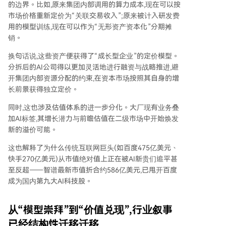
的边界。比如,原来集团内部调用的算力成本,现在可以按
市场价格重新定价为“关联交易收入”;原来被计入研发费
用的模型训练,现在可以作为“无形资产资本化”分期摊
销。
换句话说,这些资产便获得了“成长型企业”的定价模型。
分拆后的AI公司得以更加灵活地进行融资与战略推进,避
开集团内部资源分配的约束,在资本市场按照其自身的增
长前景获得独立定价。
同时,这也涉及估值体系的进一步分化。大厂现有业务叠
加AI标签,其增长潜力与前瞻估值在二级市场中开始焕发
新的溢价可能。
这也解释了为什么传统互联网巨头(如百度475亿美元、
快手270亿美元)从市值绝对值上正在被AI新贵们追平甚
至反超——智谱最新市值折合约586亿美元,已甩开百度
成为国内第九大AI科技股。
从“模型崇拜”到“价值兑现”,行业叙事
已经结构性迁移迁移