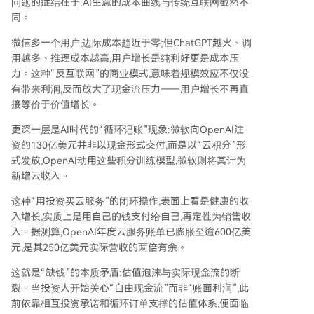
问题的症结在于:AI生意的成本曲线与传统互联网截然不
同。
微信多一个用户,边际成本趋近于零;但ChatGPT越火、调
用越多、推理成本越高,用户增长是纯利好更是成本压
力。这种“反互联网”的商业模式,意味着规模效应不仅没
有带来利润,反而放大了现金流压力——用户增长不再直
接等价于价值增长。
更深一层是AI时代的“循环记账”现象:微软向OpenAI注
资的130亿美元并非以现金形式交付,而是以“云积分”形
式发放,OpenAI动用这些积分训练模型,微软则将其计为
新增云收入。
这种“用投资买云服务”的闭环操作,表面上看是健康的收
入增长,实质上是用自己的钱支付给自己,再定性为销售收
入。据测算,OpenAI年度云服务账单已膨胀至逾600亿美
元,是其250亿美元实际营收的两倍有余。
这就是“缺钱”的本质矛盾:估值泡沫与实际现金流的断
裂。当投资人开始关心“自由现金流”而非“账面利润”,此
前依靠相互投资承诺和循环订单支撑的估值体系,便面临