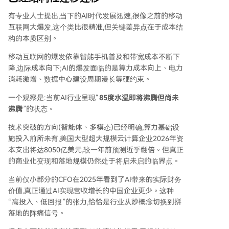
有专业人士提出,当下的AI时代发展迅速,很像之前的移动
互联网大爆发,这个类比很精准,但关键差异点在于成本结
构的本质区别。
移动互联网的爆发依靠智能手机普及和带宽成本不断下
降,边际成本向下;AI的爆发面临的是算力成本向上、电力
消耗激增、数据中心建设周期漫长等硬约束。
一个观察是:当前AI行业呈现“
85度水温即将沸腾但尚未
沸腾
”的状态。
技术突破的方向(智能体、多模态)已经明确,算力基础设
施投入前所未有,美国大型超大规模云计算企业2026年资
本支出将达8050亿美元,较一年前预测近乎翻倍。但真正
的商业化变现和落地规模仍然处于将启未启的临界点。
当前仅小部分的CFO在2025年看到了AI带来的实际财务
价值,真正通过AI实现营收增长的中国企业更少。这种
“高投入、低回报”的张力,恰恰是行业从炒概念切换到拼
落地的阵痛信号。