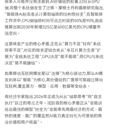
很多人可能并没有注意到,AI价值链的权重,已经从GPU
侧,向整个系统侧发生了迁移。摩根士丹利最新研究指出,
“智能体AI标志着从计算到编排的结构性转变”,在智能体
工作流中,CPU侧编排时间可占总时延的50%至90%,由此
推算出到2030年新增325亿至600亿美元的CPU增量市
场空间。
这意味着产业的核心矛盾,正在从“算力不足”转向“系统
效率不足”,对应的投资逻辑也将从“单芯片算力竞赛”扩
展为“全栈系统工程”,GPU决定“能不能做”,但CPU与系统
决定“能不能赚钱”。
如果移动互联网爆发是以“连接”为核心驱动力,那么AI爆
发则将以“智能”为核心,其价值链的广度很可能超过移动
互联网,覆盖算力、模型、应用、数据等全链条。
有经济学家指出,2026年正成为AI从“辅助思考”向“自主
执行”跃迁的奇点之年。现阶段的核心矛盾正从“谁能训
练出最强的模型”转变为“谁能率先用最经济的方式、最
快的速度、最广的覆盖把AI能力真正转化为可落地的商
业价值和用户收益”。