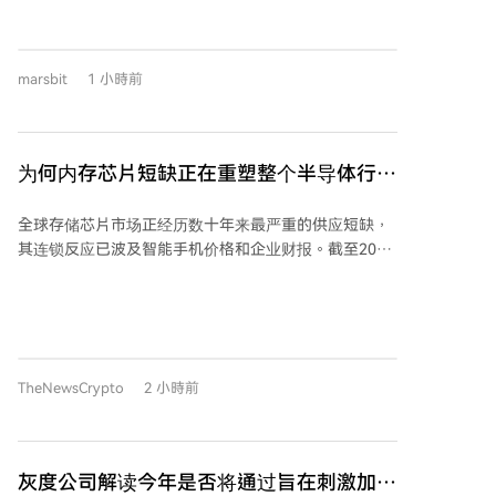
FOMO的社交功能，并将首页改为交易员动态流。平台
机构提供了敞口，但资金净流出与市场冷清形成反差。
创始人积极招揽知名Meme交易员，甚至通过排他协议
从网络基本面看，比特币的算力有所下降，部分矿工转
争夺影响力个体。 这一现象标志着海外Meme市场竞争
向AI/HPC领域，但网络的去中心化程度和节点分布依然
核心的转变：从比拼发行工具和流动性，转向对“注意力
marsbit
1 小時前
健康。通过MVRV等链上指标分析，比特币目前已进入
资源”——即能带动流量的交易员KOL——的争夺。市场
历史估值区间的低位，长期持有者开始重新积累，但市
进入“网红带货”模式，散户更倾向于跟随成功交易员而
场交易量低迷，衍生品市场情绪冷淡。 市场面临的压制
非研究项目本身。这种内卷虽可能带来平台短期增长，
因素，如数字资产财库公司（DAT）的抛压和量子计算
为何内存芯片短缺正在重塑整个半导体行业
但也可能削弱Meme赛道最初依赖社区文化和自发传播
的长期风险，已出现缓解迹象或在一定程度上被价格反
的生命力。
的投资组合（2026）
映。作者认为，大部分利空可能已被消化，继续大幅抛
全球存储芯片市场正经历数十年来最严重的供应短缺，
售的压力有限。 虽然缺乏明确的短期催化剂，但比特币
其连锁反应已波及智能手机价格和企业财报。截至2026
的低相关性可能吸引大型机构进行分散化配置。当前价
年，NAND和DRAM合约价格季度涨幅高达90%，因超
位已具备长期投资价值，建议投资者可考虑分批定投或
大规模企业将产能从消费级芯片转向AI训练所需的高带
利用低波动率环境通过期权对冲风险。市场可能尚未见
宽内存。苹果等公司已因此提价，表明短缺已直接影响
底，但向下空间相对有限，未来几个月的走势值得关
消费者。 DRAM是此次短缺的核心。AI服务器、笔记本
注。
电脑和智能手机均需此部件，而制造商在优先生产AI加
TheNewsCrypto
2 小時前
速器专用高带宽内存的同时，无法满足整体需求。这导
致DRAM价格飙升，使其本身成为可交易的商品。 美光
在该周期中占据关键地位，其生产的高带宽内存堆栈供
不应求，产能已排期至2027年。稀缺性推动其财务表现
灰度公司解读今年是否将通过旨在刺激加密
创纪录，估值跻身全球顶尖科技公司行列。 闪迪则成为