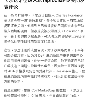
卡尔达诺创始人就TapTools逐步关闭发
表评论
在一条
X 广播中
，卡尔达诺创始人 Charles Hoskinson
承认将会有一波"失败浪潮"，多个项目将因当前市场状
况而逐步关闭。他提到自己曾提议使用国库资金来帮助
陷入困境的项目，但该提议被投票否决。Hoskinson 表
示，鉴于他的提议被否决，
ADA 社区
内部似乎没有任何
将卡尔达诺项目推向新高度的意愿。
这位卡尔达诺创始人警告说，对于该网络而言，下半年
可能会很艰难，因为其
DeFi 生态系统
中更多的去中心
化应用将逐渐消失。他进一步评论说，他不确定自己能
在解决这个问题中扮演什么角色，因为他一直因被指责
对 ADA 价格暴跌负责而受到批评。Hoskinson 指出，他
在生态系统内没有任何特殊权力，可以让他做出任何单
方面的决定。
截至发稿时，根据
CoinMarketCap 的数据
，卡尔达诺
价格交易价格约为 0.16 美元，今日跌幅超过 16%。