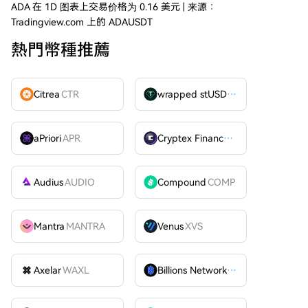
ADA 在 1D 图表上交易价格为 0.16 美元 | 来源：
Tradingview.com 上的 ADAUSDT
熱門幣種推薦
Citrea
CTR
wrapped stUSDT
WSTUSDT
aPriori
APR
Cryptex Finance
CTX
Audius
AUDIO
Compound
COMP
Mantra
MANTRA
Venus
XVS
Axelar
WAXL
Billions Network
BILL