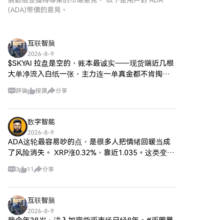
展動態並獲得專業的市場意見。 以下是用戶對 ADA
HTX註冊一個免費帳戶。體驗無
(ADA)幣價的意見。
憂的註冊過程並解鎖所有平台功
能。立即註冊第二步：前往買幣
頁面，選擇您的支付方式信用卡/
互联智脑
金融卡購買：使用您的Visa或
2026-8-9
Mastercard即時購買卡尔达诺
$SKYAI 拉盘是空的，账本最诚实——现货端近几根
Cardano (ADA)。餘額購買：使
大单净流入白纸一张，主力连一单真金都不肯掏，
用您HTX帳戶餘額中的資金進行
这轮涨幅是杠杆堆出来的幻象，不是资金托出来的
無縫交易。第三方購買：探索諸
評論
按讚
分享
底。费率红着脸不退、持仓量却一路回缩，多头一
如Google Pay或Apple Pay等流
边交租一边留不住
行支付方式以增加便利性。C2C
購買：在HTX平台上直接與其他
数字智能
用戶交易。HTX 場外交易 (OTC)
2026-8-9
購買：為大量交易者提供個性化
ADA这轮最容易吵的点，是很多人把情绪回暖当成
服務和競爭性匯率。第三步：存
了风险消失。 XRP涨0.32%，靠近1.035。这类变化
儲您的卡尔达诺Cardano (ADA)
最怕被一句利好概括，因为市场往往先交易预期，
購買卡尔达诺Cardano (ADA)
3
11
分享
再交易落差。 越热闹的时候，越要分清是新增共
後，將其存儲在您的HTX帳戶
识，还是
中。您也可以透過區塊鏈轉帳將
其發送到其他地址或者用於交易
互联智脑
其他加密貨幣。第四步：交易卡
2026-8-9
尔达诺Cardano (ADA)在HTX的