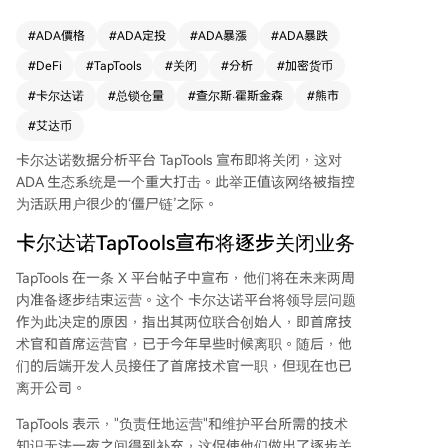
高昂，市场环境艰难。 数据显示，ADA价格跌至
五年低点，年内下跌近50%，市值排名跌出前十。
#
ADA價格
#
ADA定投
#
ADA暴漲
#
ADA暴跌
DeFi总锁仓价值下降15%至约1亿美元，前五大协
#
DeFi
#
TapTools
#
关闭
#
分析
#
加密货币
议TVL周内跌幅超10%，显示网络活动显著减少。
卡尔达诺创始人Charles Hoskinson承认，市场条件
#
卡尔达诺
#
总锁仓量
#
查尔斯·霍斯金森
#
熊市
将导致更多项目关闭。他曾提议动用国库资金援助
#
艾达币
困境项目但被否决，并表示社区似乎缺乏推动项目
升级的意愿。他预计下半年DeFi生态将面临更严峻
卡尔达诺数据分析平台 TapTools 宣布即将关闭，这对
挑战，并强调自己在生态中并无特殊决策权。截至
ADA 生态系统
是一个重大打击。此举正值该网络被指控
发稿，ADA价格约为0.16美元，日内跌幅超16%。
为活跃用户很少的‘僵尸链’之际。
卡尔达诺TapTools宣布将逐步关闭业务
TapTools 在一条
X 平台帖子中
宣布，他们将在未来两周
内准备逐步结束运营。这个
卡尔达诺平台
将领导层问题
作为此决定的原因，指出其两位联合创始人，即首席技
术官和首席运营官，已于今年早些时候离职。随后，他
们的后端开发人员接任了首席技术官一职，但现在也已
离开公司。
TapTools 表示，"负责任地运营"和维护平台所需的技术
知识无法一夜之间得到补充，这促使他们做出了逐步关