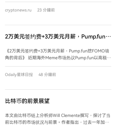
整为127.48T的时期。由于BIP-110链的计算能力远低于
cryptonews.ru
23 分鐘前
比特币主网，却仍需应对相同的挖矿难度，其出块速度
因此大幅减慢。BIP-110支持者马修·克莱特承认，少数
派链要想追赶并超越比特币主链，需要计算能力发生“非
常显著的改变”。 鉴于当前状况，一些BIP-110支持者开
2万美元签约费+3万美元月薪，Pump.fun挖
始讨论转向另一种工作量证明挖矿算法的可能性，以增
FOMO墙角的背后
强当前链的韧性。BIP-110提案本身具有争议性，其目
《2万美元签约费+3万美元月薪，Pump.fun挖FOMO墙
的在于限制比特币网络中某些类型的交易和数据使用模
角的背后》 近期海外Meme市场热议Pump.fun以高额激
式。
励计划“挖角”竞争对手FOMO平台的用户。根据曝光的
协议，Pump.fun为符合条件的用户提供2万美元一次性
Odaily星球日报
48 分鐘前
签约奖金及3万美元月薪，要求其将资金和交易从
FOMO迁移至Pump.fun，并永久关闭原账户，同时需满
足一定的月交易量要求。 这一竞争行为凸显了FOMO平
台的迅速崛起。该平台虽上线仅一年多，但凭借“社交为
比特币的前景展望
先”的产品设计，如盈利排行榜和交易员动态推送，成功
塑造了交易“网红”，吸引大量用户跟单。数据显示，
本文由比特币链上分析师Will Clemente撰写，探讨了当
FOMO过去30天收入已超越Uniswap等主流平台，其交
前比特币的市场状况与前景。作者指出，过去一年加密
易机器人市场份额在8月初达到43%，超过GMGN成为市
市场面临供应过剩和需求不足的问题，导致比特币表现
场第一。 Pump.fun紧随其后，在应用升级中复制了
疲软，甚至比2022年熊市更煎熬。尽管比特币ETF已为