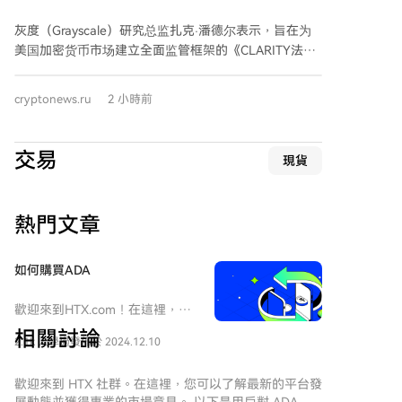
货币市场增长的《清晰法》
NAND短缺的典型代表，其长期供应协议锁定了未来数
灰度（Grayscale）研究总监扎克·潘德尔表示，旨在为
年的高价位，为股价上涨提供了合约基础而非短期炒
美国加密货币市场建立全面监管框架的《CLARITY法
作。 贯穿这些资产的主线是：AI基础设施需求与需多年
案》今年不太可能在国会获得通过。他指出，参议院紧
才能扩产的存储供应之间的错配。这导致供应协议已排
张的议程以及选举年的政治环境，使得就该法案达成两
到2027年，超大规模企业资本支出指引持续上升。对交
cryptonews.ru
2 小時前
党协议变得困难。 潘德尔认为，该法案的失败短期内不
易者而言，核心问题已非价格方向，而是高价位能持续
会直接影响比特币作为价值储存手段的需求、主要区块
多久。 WEEX等平台已提供以USDT结算的DRAM、美光
链的运行或稳定币支付的增长。美国加密货币行业在没
股票和闪迪股票的现货及期货交易，方便加密货币用户
交易
現貨
有全面市场监管立法的情况下已发展了近17年。 但他也
参与。随着AI内存超级周期持续至2026年及以后，这种
指出，缺乏全面监管可能会减缓美国的新投资和资本形
整合访问方式对于实时追踪这一快速发展的跨市场叙事
成。《CLARITY法案》旨在通过区块链技术开辟新的资
愈发重要。
熱門文章
本形成途径，支持代币化证券市场的发展，并为数字资
产中介建立全面的监管体系。 潘德尔预计，即使没有新
法律，联邦监管机构也将继续填补加密领域的监管空
如何購買ADA
白。特别是在代币化证券等领域，SEC等机构预计将在
未来几个月出台新规则。他表示，当前政府在机构托
歡迎來到HTX.com！在這裡，購
管、银行服务接入、质押和交易所交易产品等领域取得
買卡尔达诺Cardano (ADA)變得
相關討論
2.1k 人學過
發佈於 2024.12.10
簡單而便捷。跟隨我們的逐步指
了有利行业的进展，但警告称，若无全面的市场监管立
南，放心開始您的加密貨幣之
法，大量新投资和开发活动可能转移到美国以外的国
旅。第一步：創建您的HTX帳戶
歡迎來到 HTX 社群。在這裡，您可以了解最新的平台發
家。
使用您的 Email、手機號碼在