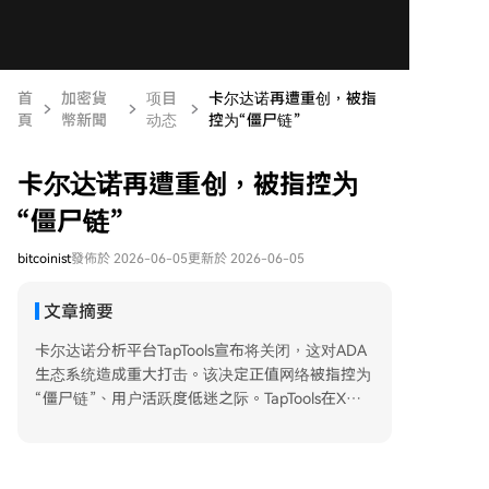
首
加密貨
项目
卡尔达诺再遭重创，被指
頁
幣新聞
动态
控为“僵尸链”
卡尔达诺再遭重创，被指控为
“僵尸链”
bitcoinist
發佈於 2026-06-05
更新於 2026-06-05
文章摘要
卡尔达诺分析平台TapTools宣布将关闭，这对ADA
生态系统造成重大打击。该决定正值网络被指控为
“僵尸链”、用户活跃度低迷之际。TapTools在X上
表示，将在两周内逐步停止运营，原因包括联合创
始人、CTO和COO此前离职，接任的CTO也已离
开，导致无法维持平台运营。平台还提到运行成本