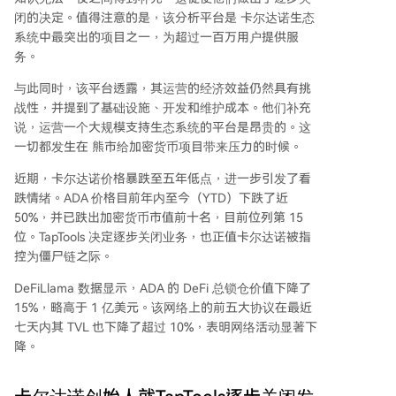
闭的决定。值得注意的是，该分析平台是
卡尔达诺生态
系统
中最突出的项目之一，为超过一百万用户提供服
务。
与此同时，该平台透露，其运营的经济效益仍然具有挑
战性，并提到了基础设施、开发和维护成本。他们补充
说，运营一个大规模支持生态系统的平台是昂贵的。这
一切都发生在
熊市
给加密货币项目带来压力的时候。
近期，
卡尔达诺价格暴跌
至五年低点，进一步引发了看
跌情绪。ADA 价格目前年内至今（YTD）下跌了近
50%，并已跌出加密货币市值前十名，目前位列第 15
位。TapTools 决定逐步关闭业务，也正值卡尔达诺被指
控为僵尸链之际。
DeFiLlama 数据显示，ADA 的 DeFi 总锁仓价值下降了
15%，略高于 1 亿美元。该网络上的前五大协议在最近
七天内其 TVL 也下降了超过 10%，表明网络活动显著下
降。