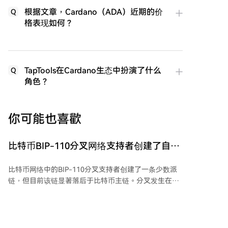
根据文章，Cardano（ADA）近期的价
Q
格表现如何？
TapTools在Cardano生态中扮演了什么
Q
角色？
你可能也喜歡
比特币BIP-110分叉网络支持者创建了自己
的区块：但出现了问题
比特币网络中的BIP-110分叉支持者创建了一条少数派
链，但目前该链显著落后于比特币主链。分叉发生在比
特币区块961,632之后，支持BIP-110的矿池
Roughnecks仅成功挖出了区块961,632和961,633。同
一时期内，比特币主链已推进至区块961,651，领先
BIP-110链18个区块。 这次分叉恰逢比特币挖矿难度调