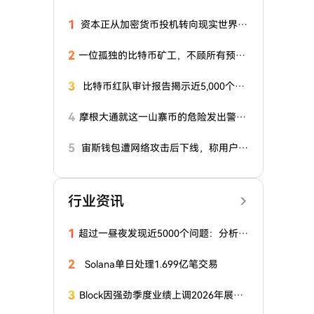
1
资本正从加密货币投机转向现实世界资
产（RWA）代币化
2
一位孤独的比特币矿工，不顾所有预
测，赢得了20万美元的区块奖励大奖
3
比特币红队审计报告揭示近5,000个安
全问题
4
摩根大通就这一山寨币的危险发出警
告！投资者为何撤资？详情在此
5
宙斯钱包遭网络攻击后下线，称用户资
金未受影响
行业资讯
1
超过一昼夜发现近5000个问题：分析师
对比特币生态系统进行大规模审计
2
Solana单日处理1.699亿笔交易
3
Block因强劲季度业绩上调2026年展
望，称AI已触及几乎所有代码