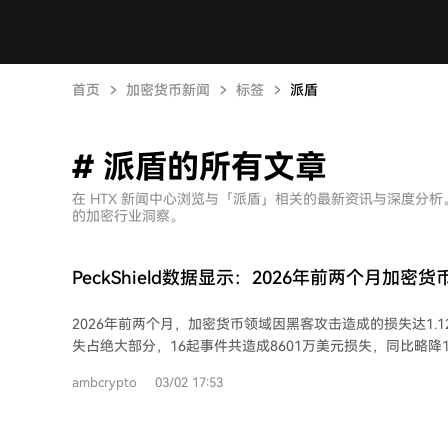
首页
加密货币新闻
标签
派盾
# 派盾的所有文章
在 HTX 新闻中心浏览与「派盾」相关的最新资讯与深度分
的加密行业洞察。
PeckShield数据显示：2026年前两个月加
1.125亿美元
2026年前两个月，加密货币领域因黑客攻击造成的损失达1.1
失占绝大部分，16起事件共造成8601万美元损失，同比略降1
13.25%。主要事件包括Step Finance（2890万美元）、Tru
ambcrypto
03/02 17:53
SwapNet（1330万美元）等大型协议漏洞。此外，1月网
元。 2月损失大幅下降至2652万美元，环比减少69.2%，同比因去年Bybit事件基数
较高骤降98.2%。但损失高度集中，前五名事件占总损失的9