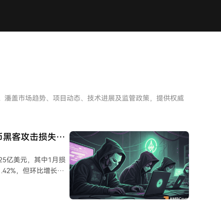
析。潘盖市场趋势、项目动态、技术进展及监管政策，提供权威
密货币黑客攻击损失达
25亿美元，其中1月损
.42%，但环比增长
ebit（2640万美元）和
络钓鱼相关损失超过3亿美
8%，最大两起为