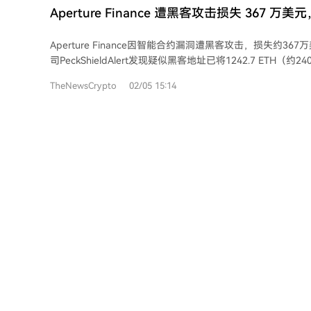
YieldBlox DAO（1000万美元）和IoTeX桥（880万美元）。 总体来看，损失呈现高
Aperture Finance 遭黑客攻击损失 367 万
度集中和波动性特点，系统性风险仍未解决，尤其在跨链和De
Tornado Cash 转移
Aperture Finance因智能合约漏洞遭黑客攻击，损失约36
司PeckShieldAlert发现疑似黑客地址已将1242.7 ETH（
Tornado Cash，意图隐匿资金流向。 该漏洞发生于2026年1月25日，涉及V3和V4
TheNewsCrypto
02/05 15:14
版本合约。攻击者利用合约审批机制和函数调用的缺陷盗取资金。A
Finance已暂停受影响功能，并呼吁用户立即撤销与风险地址相
ERC-721流动性头寸的授权。平台正推进修复与追回工作。