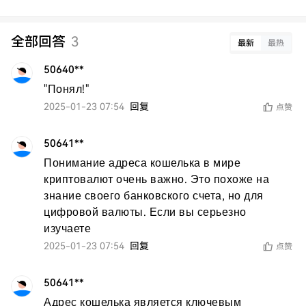
全部回答
3
最新
最热
50640**
"Понял!"
2025-01-23 07:54
回复
点赞
50641**
Понимание адреса кошелька в мире 
криптовалют очень важно. Это похоже на 
знание своего банковского счета, но для 
цифровой валюты. Если вы серьезно 
изучаете
2025-01-23 07:54
回复
点赞
50641**
Адрес кошелька является ключевым 