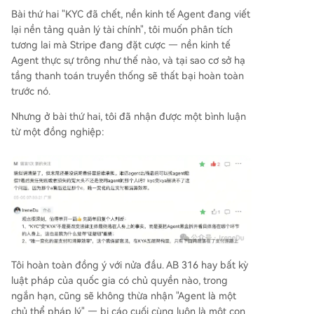
khuôn khổ một công ty thanh toán. Dữ liệu về lạ
Bài thứ hai "KYC đã chết, nền kinh tế Agent đang viết
m dụng bản dùng thử miễn phí trong các công t
lại nền tảng quản lý tài chính", tôi muốn phân tích
y AI chứng minh rằng rủi ro và quyết định giao d
tương lai mà Stripe đang đặt cược — nền kinh tế
ịch giờ đây xảy ra ở giai đoạn đầu hơn trong vòn
Agent thực sự trông như thế nào, và tại sao cơ sở hạ
g đời người dùng/Agent. Về mặt pháp lý, trách n
tầng thanh toán truyền thống sẽ thất bại hoàn toàn
hiệm cuối cùng vẫn thuộc về con người. Tuy nhiê
trước nó.
n, trong mạng lưới Agent phức tạp, trách nhiệm
được phân phối. Vai trò của KYA là sử dụng mật
Nhưng ở bài thứ hai, tôi đã nhận được một bình luận
mã học để ghi lại và xác minh hành động của m
từ một đồng nghiệp:
ọi thực thể, biến việc "kh
...
Tôi hoàn toàn đồng ý với nửa đầu. AB 316 hay bất kỳ
luật pháp của quốc gia có chủ quyền nào, trong
ngắn hạn, cũng sẽ không thừa nhận "Agent là một
chủ thể pháp lý" — bị cáo cuối cùng luôn là một con