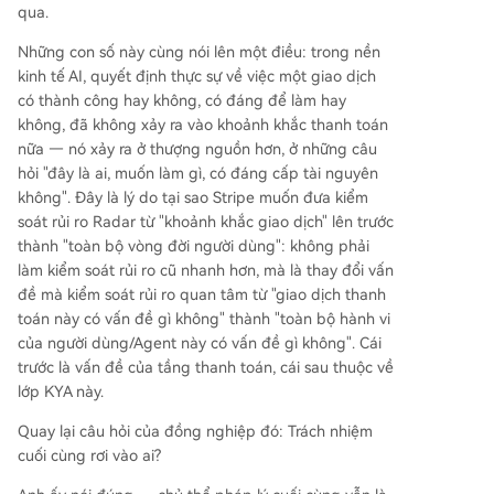
qua.
Những con số này cùng nói lên một điều: trong nền
kinh tế AI, quyết định thực sự về việc một giao dịch
có thành công hay không, có đáng để làm hay
không, đã không xảy ra vào khoảnh khắc thanh toán
nữa — nó xảy ra ở thượng nguồn hơn, ở những câu
hỏi "đây là ai, muốn làm gì, có đáng cấp tài nguyên
không". Đây là lý do tại sao Stripe muốn đưa kiểm
soát rủi ro Radar từ "khoảnh khắc giao dịch" lên trước
thành "toàn bộ vòng đời người dùng": không phải
làm kiểm soát rủi ro cũ nhanh hơn, mà là thay đổi vấn
đề mà kiểm soát rủi ro quan tâm từ "giao dịch thanh
toán này có vấn đề gì không" thành "toàn bộ hành vi
của người dùng/Agent này có vấn đề gì không". Cái
trước là vấn đề của tầng thanh toán, cái sau thuộc về
lớp KYA này.
Quay lại câu hỏi của đồng nghiệp đó: Trách nhiệm
cuối cùng rơi vào ai?