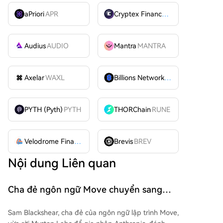
aPriori
APR
Cryptex Finance
CTX
Audius
AUDIO
Mantra
MANTRA
Axelar
WAXL
Billions Network
BILL
PYTH (Pyth)
PYTH
THORChain
RUNE
Velodrome Finance
VELODROME
Brevis
BREV
Nội dung Liên quan
Cha đẻ ngôn ngữ Move chuyển sang
Anthropic, ngành công nghiệp tiền mã
Sam Blackshear, cha đẻ của ngôn ngữ lập trình Move,
hóa đang mất dần những người gác