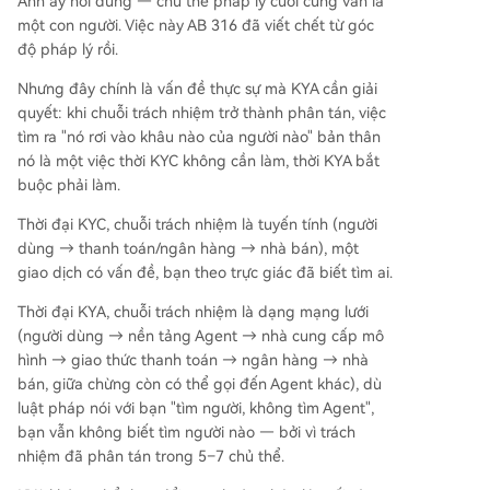
Anh ấy nói đúng — chủ thể pháp lý cuối cùng vẫn là
một con người. Việc này AB 316 đã viết chết từ góc
độ pháp lý rồi.
Nhưng đây chính là vấn đề thực sự mà KYA cần giải
quyết: khi chuỗi trách nhiệm trở thành phân tán, việc
tìm ra "nó rơi vào khâu nào của người nào" bản thân
nó là một việc thời KYC không cần làm, thời KYA bắt
buộc phải làm.
Thời đại KYC, chuỗi trách nhiệm là tuyến tính (người
dùng → thanh toán/ngân hàng → nhà bán), một
giao dịch có vấn đề, bạn theo trực giác đã biết tìm ai.
Thời đại KYA, chuỗi trách nhiệm là dạng mạng lưới
(người dùng → nền tảng Agent → nhà cung cấp mô
hình → giao thức thanh toán → ngân hàng → nhà
bán, giữa chừng còn có thể gọi đến Agent khác), dù
luật pháp nói với bạn "tìm người, không tìm Agent",
bạn vẫn không biết tìm người nào — bởi vì trách
nhiệm đã phân tán trong 5–7 chủ thể.