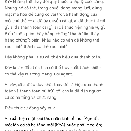
KYA không thể thay đổi quy thuộc pháp lý cuối cùng.
Nhưng nó có thể, trong chuỗi dạng mạng lưới, dùng
mật mã hóa để củng cố vai trò và hành động của
mỗi chủ thể — ai đã ủy quyền cái gì, ai đã thực thi cái
gì, ai đã thanh toán cái gì, ai đã thực hiện nghĩa vụ gì.
Biến "không tìm thấy bằng chứng" thành "tìm thấy
bằng chứng"; biến "khâu nào có vấn đề không thể
xác minh" thành "có thể xác minh".
Đây không phải là sự cải thiện hiệu quả thanh toán.
Đây là lần đầu tiên tính có thể truy xuất trách nhiệm
có thể xảy ra trong mạng lưới Agent.
Vì vậy, câu "điều duy nhất thay đổi là hiệu quả thanh
toán và thanh toán bù trừ", tôi cho là đã đảo ngược
cơ sở hạ tầng và chức năng.
Điều thực sự đang xảy ra là:
Vì xuất hiện một loại tác nhân kinh tế mới (Agent),
một lớp cơ sở hạ tầng mới (KYA) buộc phải mọc lên;