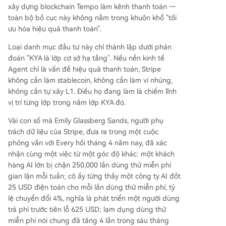
xây dựng blockchain Tempo làm kênh thanh toán —
toàn bộ bố cục này không nằm trong khuôn khổ "tối
ưu hóa hiệu quả thanh toán".
Loại danh mục đầu tư này chỉ thành lập dưới phán
đoán "KYA là lớp cơ sở hạ tầng". Nếu nền kinh tế
Agent chỉ là vấn đề hiệu quả thanh toán, Stripe
không cần làm stablecoin, không cần làm ví nhúng,
không cần tự xây L1. Điều họ đang làm là chiếm lĩnh
vị trí từng lớp trong năm lớp KYA đó.
Vài con số mà Emily Glassberg Sands, người phụ
trách dữ liệu của Stripe, đưa ra trong một cuộc
phỏng vấn với Every hồi tháng 4 năm nay, đã xác
nhận cùng một việc từ một góc độ khác: một khách
hàng AI lớn bị chặn 250,000 lần dùng thử miễn phí
gian lận mỗi tuần; cô ấy từng thấy một công ty AI đốt
25 USD điện toán cho mỗi lần dùng thử miễn phí, tỷ
lệ chuyển đổi 4%, nghĩa là phát triển một người dùng
trả phí trước tiên lỗ 625 USD; lạm dụng dùng thử
miễn phí nói chung đã tăng 4 lần trong sáu tháng