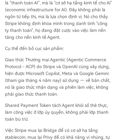
là "thanh toán AI", mà là "cơ sở hạ tầng kinh tế cho AI"
(economic infrastructure for AI). Đây không phải là
ngôn từ tiếp thị, mà là lựa chọn định vị. Nó cho thấy
Stripe không định khóa mình trong danh tính "công
ty thanh toán", họ đang đặt cược vào việc làm nền
tảng cho nền kinh tế Agent.
Cụ thể đến bố cục sản phẩm:
Giao thức Thương mại Agentic (Agentic Commerce
Protocol - ACP) do Stripe và OpenAI cùng xây dựng,
hiện được Microsoft Copilot, Meta và Google Gemini
(tham gia tháng 4 năm nay) sử dụng — về bản chất,
nó là giao thức nhận dạng và phiên làm việc, không
phải giao thức thanh toán.
Shared Payment Token tách Agent khỏi số thẻ thực,
làm công việc ở lớp ủy quyền, không phải lớp thanh
toán bù trừ.
Việc Stripe mua lại Bridge để có cơ sở hạ tầng
stablecoin, mua lại Privy để có khả năng ví nhúng, tự