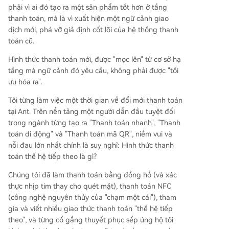
phải vì ai đó tạo ra một sản phẩm tốt hơn ở tầng
thanh toán, mà là vì xuất hiện một ngữ cảnh giao
dịch mới, phá vỡ giả định cốt lõi của hệ thống thanh
toán cũ.
Hình thức thanh toán mới, được "mọc lên" từ cơ sở hạ
tầng mà ngữ cảnh đó yêu cầu, không phải được "tối
ưu hóa ra".
Tôi từng làm việc một thời gian về đổi mới thanh toán
tại Ant. Trên nền tảng một người dẫn đầu tuyệt đối
trong ngành từng tạo ra "Thanh toán nhanh", "Thanh
toán di động" và "Thanh toán mã QR", niềm vui và
nỗi đau lớn nhất chính là suy nghĩ: Hình thức thanh
toán thế hệ tiếp theo là gì?
Chúng tôi đã làm thanh toán bằng đồng hồ (và xác
thực nhịp tim thay cho quét mặt), thanh toán NFC
(công nghệ nguyên thủy của "chạm một cái"), tham
gia và viết nhiều giao thức thanh toán "thế hệ tiếp
theo", và từng cố gắng thuyết phục sếp ủng hộ tôi