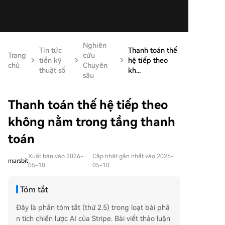
Nghiên
Tin tức
Thanh toán thế
Trang
cứu
tiền kỹ
hệ tiếp theo
chủ
Chuyên
thuật số
kh...
sâu
Thanh toán thế hệ tiếp theo
không nằm trong tầng thanh
toán
Xuất bản vào 2026-
Cập nhật gần nhất vào 2026-
marsbit
05-10
05-10
Tóm tắt
Đây là phần tóm tắt (thứ 2.5) trong loạt bài phâ
n tích chiến lược AI của Stripe. Bài viết thảo luận