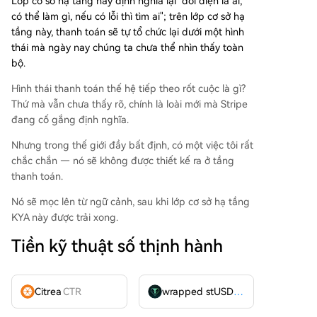
Lớp cơ sở hạ tầng này định nghĩa lại "đối diện là ai,
có thể làm gì, nếu có lỗi thì tìm ai"; trên lớp cơ sở hạ
tầng này, thanh toán sẽ tự tổ chức lại dưới một hình
thái mà ngày nay chúng ta chưa thể nhìn thấy toàn
bộ.
Hình thái thanh toán thế hệ tiếp theo rốt cuộc là gì?
Thứ mà vẫn chưa thấy rõ, chính là loài mới mà Stripe
đang cố gắng định nghĩa.
Nhưng trong thế giới đầy bất định, có một việc tôi rất
chắc chắn — nó sẽ không được thiết kế ra ở tầng
thanh toán.
Nó sẽ mọc lên từ ngữ cảnh, sau khi lớp cơ sở hạ tầng
KYA này được trải xong.
Tiền kỹ thuật số thịnh hành
Citrea
CTR
wrapped stUSDT
WSTUSDT