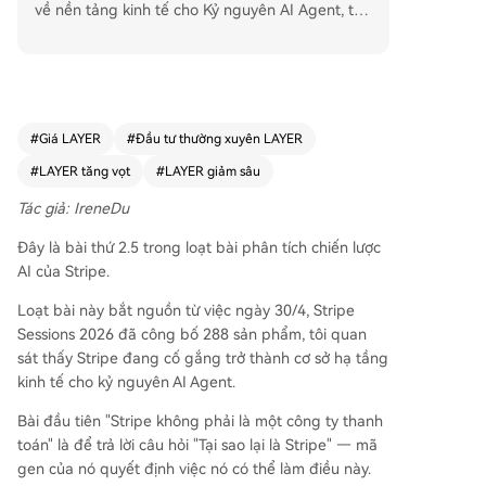
về nền tảng kinh tế cho Kỷ nguyên AI Agent, tập
trung vào KYA (Know Your Agent). Tác giả, từ ki
nh nghiệm tại Ant Group, lập luận rằng các hình
thức thanh toán mới không được thiết kế từ tần
g thanh toán, mà "mọc lên" từ cơ sở hạ tầng của
các kịch bản giao dịch mới. AI Agent chính là kịc
#
Giá LAYER
#
Đầu tư thường xuyên LAYER
h bản đó, và KYA là lớp cơ sở hạ tầng mới đang
#
LAYER tăng vọt
#
LAYER giảm sâu
hình thành cho nền kinh tế Agent. KYA không ph
ải là một sản phẩm cấp thanh toán hay sự nâng
Tác giả: IreneDu
cấp hệ thống hiện có. Nó là một lớp cơ sở hạ tần
Đây là bài thứ 2.5 trong loạt bài phân tích chiến lược
g với năm thành phần: danh tính Agent, phạm vi
AI của Stripe.
ủy quyền, chữ ký ý định, chuỗi trách nhiệm kiểm
toán và xếp hạng tín dụng. Chỉ hai trong số này
Loạt bài này bắt nguồn từ việc ngày 30/4, Stripe
liên quan trực tiếp đến chuỗi thanh toán. Do đó,
Sessions 2026 đã công bố 288 sản phẩm, tôi quan
thanh toán nên được coi là một hệ thống con củ
sát thấy Stripe đang cố gắng trở thành cơ sở hạ tầng
a KYA, chứ không phải ngược lại. Các động thái
kinh tế cho kỷ nguyên AI Agent.
của Stripe (như giao thức ACP với OpenAI, Share
d Payment Token, mua lại Bridge và Privy, xây d
Bài đầu tiên "Stripe không phải là một công ty thanh
ựng blockchain Tempo) cho thấy họ đang đặt cư
toán" là để trả lời câu hỏi "Tại sao lại là Stripe" — mã
ợc vào vị trí nền tảng kinh tế cho AI, vượt ra khỏi
gen của nó quyết định việc nó có thể làm điều này.