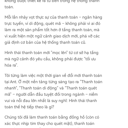
không được thiết kế ra từ bên trong hệ thống thanh
toán.
Mỗi lần nhảy vọt thực sự của thanh toán – ngân hàng
trực tuyến, ví di động, quét mã – không phải vì ai đó
làm ra một sản phẩm tốt hơn ở tầng thanh toán, mà
vì xuất hiện một ngữ cảnh giao dịch mới, phá vỡ các
giả định cơ bản của hệ thống thanh toán cũ.
Hình thái thanh toán mới "mọc lên" từ cơ sở hạ tầng
mà ngữ cảnh đó yêu cầu, không phải được "tối ưu
hóa ra".
Tôi từng làm việc một thời gian về đổi mới thanh toán
tại Ant. Ở một nền tảng từng sáng tạo ra "Thanh toán
nhanh", "Thanh toán di động" và "Thanh toán quét
mã" – người dẫn đầu tuyệt đối trong ngành – niềm
vui và nỗi đau lớn nhất là suy nghĩ: Hình thái thanh
toán thế hệ tiếp theo là gì?
Chúng tôi đã làm thanh toán bằng đồng hồ (còn có
xác thực nhịp tim thay cho quét mặt), thanh toán