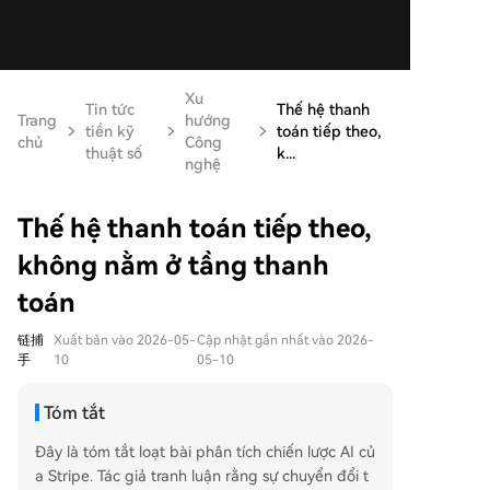
Xu
Tin tức
Thế hệ thanh
Trang
hướng
tiền kỹ
toán tiếp theo,
chủ
Công
thuật số
k...
nghệ
Thế hệ thanh toán tiếp theo,
không nằm ở tầng thanh
toán
链捕
Xuất bản vào 2026-05-
Cập nhật gần nhất vào 2026-
手
10
05-10
Tóm tắt
Đây là tóm tắt loạt bài phân tích chiến lược AI củ
a Stripe. Tác giả tranh luận rằng sự chuyển đổi t