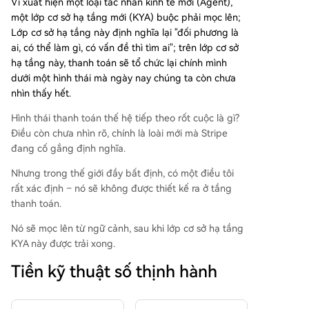
Vì xuất hiện một loại tác nhân kinh tế mới (Agent),
một lớp cơ sở hạ tầng mới (KYA) buộc phải mọc lên;
Lớp cơ sở hạ tầng này định nghĩa lại "đối phương là
ai, có thể làm gì, có vấn đề thì tìm ai"; trên lớp cơ sở
hạ tầng này, thanh toán sẽ tổ chức lại chính mình
dưới một hình thái mà ngày nay chúng ta còn chưa
nhìn thấy hết.
Hình thái thanh toán thế hệ tiếp theo rốt cuộc là gì?
Điều còn chưa nhìn rõ, chính là loài mới mà Stripe
đang cố gắng định nghĩa.
Nhưng trong thế giới đầy bất định, có một điều tôi
rất xác định – nó sẽ không được thiết kế ra ở tầng
thanh toán.
Nó sẽ mọc lên từ ngữ cảnh, sau khi lớp cơ sở hạ tầng
KYA này được trải xong.
Tiền kỹ thuật số thịnh hành