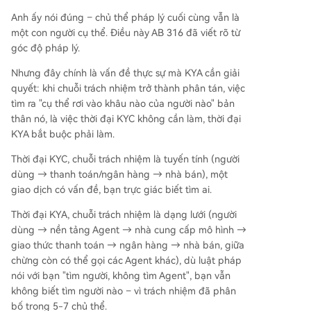
Anh ấy nói đúng – chủ thể pháp lý cuối cùng vẫn là
một con người cụ thể. Điều này AB 316 đã viết rõ từ
góc độ pháp lý.
Nhưng đây chính là vấn đề thực sự mà KYA cần giải
quyết: khi chuỗi trách nhiệm trở thành phân tán, việc
tìm ra "cụ thể rơi vào khâu nào của người nào" bản
thân nó, là việc thời đại KYC không cần làm, thời đại
KYA bắt buộc phải làm.
Thời đại KYC, chuỗi trách nhiệm là tuyến tính (người
dùng → thanh toán/ngân hàng → nhà bán), một
giao dịch có vấn đề, bạn trực giác biết tìm ai.
Thời đại KYA, chuỗi trách nhiệm là dạng lưới (người
dùng → nền tảng Agent → nhà cung cấp mô hình →
giao thức thanh toán → ngân hàng → nhà bán, giữa
chừng còn có thể gọi các Agent khác), dù luật pháp
nói với bạn "tìm người, không tìm Agent", bạn vẫn
không biết tìm người nào – vì trách nhiệm đã phân
bố trong 5-7 chủ thể.