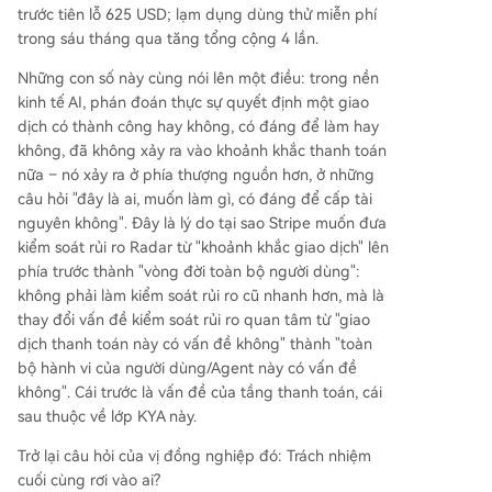
trước tiên lỗ 625 USD; lạm dụng dùng thử miễn phí
trong sáu tháng qua tăng tổng cộng 4 lần.
Những con số này cùng nói lên một điều: trong nền
kinh tế AI, phán đoán thực sự quyết định một giao
dịch có thành công hay không, có đáng để làm hay
không, đã không xảy ra vào khoảnh khắc thanh toán
nữa – nó xảy ra ở phía thượng nguồn hơn, ở những
câu hỏi "đây là ai, muốn làm gì, có đáng để cấp tài
nguyên không". Đây là lý do tại sao Stripe muốn đưa
kiểm soát rủi ro Radar từ "khoảnh khắc giao dịch" lên
phía trước thành "vòng đời toàn bộ người dùng":
không phải làm kiểm soát rủi ro cũ nhanh hơn, mà là
thay đổi vấn đề kiểm soát rủi ro quan tâm từ "giao
dịch thanh toán này có vấn đề không" thành "toàn
bộ hành vi của người dùng/Agent này có vấn đề
không". Cái trước là vấn đề của tầng thanh toán, cái
sau thuộc về lớp KYA này.
Trở lại câu hỏi của vị đồng nghiệp đó: Trách nhiệm
cuối cùng rơi vào ai?