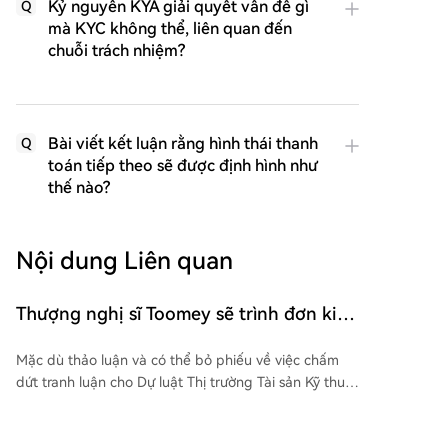
Kỷ nguyên KYA giải quyết vấn đề gì
Q
mà KYC không thể, liên quan đến
chuỗi trách nhiệm?
Bài viết kết luận rằng hình thái thanh
Q
toán tiếp theo sẽ được định hình như
thế nào?
Nội dung Liên quan
Thượng nghị sĩ Toomey sẽ trình đơn kiến
nghị về việc tổ chức bỏ phiếu thông qua
Mặc dù thảo luận và có thể bỏ phiếu về việc chấm
dự luật CLARITY Act vào tháng Chín
dứt tranh luận cho Dự luật Thị trường Tài sản Kỹ thuật
số (Đạo luật CLARITY) bị hoãn do kỳ nghỉ của
Thượng viện, lãnh đạo đa số Cộng hòa John Thune