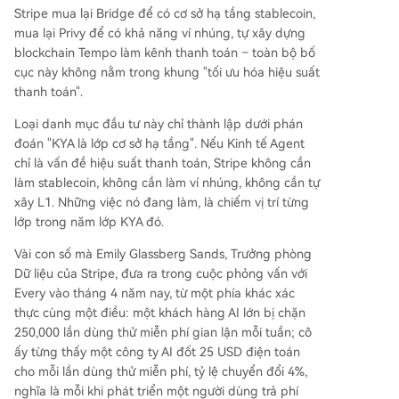
Stripe mua lại Bridge để có cơ sở hạ tầng stablecoin,
mua lại Privy để có khả năng ví nhúng, tự xây dựng
blockchain Tempo làm kênh thanh toán – toàn bộ bố
cục này không nằm trong khung "tối ưu hóa hiệu suất
thanh toán".
Loại danh mục đầu tư này chỉ thành lập dưới phán
đoán "KYA là lớp cơ sở hạ tầng". Nếu Kinh tế Agent
chỉ là vấn đề hiệu suất thanh toán, Stripe không cần
làm stablecoin, không cần làm ví nhúng, không cần tự
xây L1. Những việc nó đang làm, là chiếm vị trí từng
lớp trong năm lớp KYA đó.
Vài con số mà Emily Glassberg Sands, Trưởng phòng
Dữ liệu của Stripe, đưa ra trong cuộc phỏng vấn với
Every vào tháng 4 năm nay, từ một phía khác xác
thực cùng một điều: một khách hàng AI lớn bị chặn
250,000 lần dùng thử miễn phí gian lận mỗi tuần; cô
ấy từng thấy một công ty AI đốt 25 USD điện toán
cho mỗi lần dùng thử miễn phí, tỷ lệ chuyển đổi 4%,
nghĩa là mỗi khi phát triển một người dùng trả phí