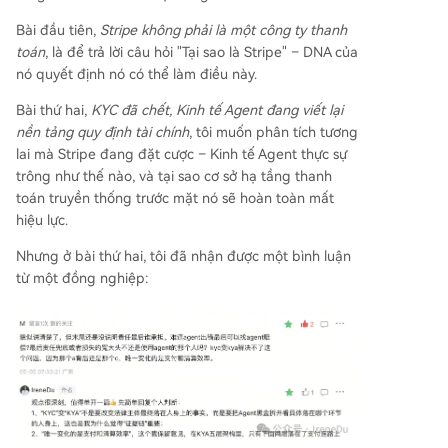
sớm hơn trong vòng đời người dùng/Agent, chứ
không chỉ ở thời điểm thanh toán, điều này đòi h
Bài đầu tiên,
Stripe không phải là một công ty thanh
ỏi một cách tiếp cận cơ sở hạ tầng rộng hơn như
toán
, là để trả lời câu hỏi "Tại sao là Stripe" – DNA của
KYA. Tác giả thừa nhận rằng trách nhiệm pháp l
nó quyết định nó có thể làm điều này.
ý cuối cùng vẫn thuộc về con người, nhưng tron
Bài thứ hai,
KYC đã chết, Kinh tế Agent đang viết lại
g mạng lưới Agent phức tạp, KYA giúp truy ngu
nền tảng quy định tài chính
, tôi muốn phân tích tương
yên nguồn gốc và xác minh trách nhiệm thông q
lai mà Stripe đang đặt cược – Kinh tế Agent thực sự
ua mật mã học. Kết luận: Hình thái thanh toán ti
trông như thế nào, và tại sao cơ sở hạ tầng thanh
ếp theo sẽ không được thiết kế trong chân khôn
toán truyền thống trước mặt nó sẽ hoàn toàn mất
g ở lớp thanh toán. Nó sẽ nảy sinh
...
hiệu lực.
Nhưng ở bài thứ hai, tôi đã nhận được một bình luận
từ một đồng nghiệp: