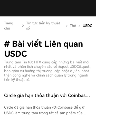
Trang
Tin tức tiền kỹ thuật
Thẻ
USDC
chủ
số
# Bài viết Liên quan
USDC
Trung tâm Tin tức HTX cung cấp những bài viết mới
nhất và phân tích chuyên sâu về &quot;USDC&quot;,
bao gồm xu hướng thị trường, cập nhật dự án, phát
triển công nghệ và chính sách quản lý trong ngành
tiền kỹ thuật số.
Circle gia hạn thỏa thuận với Coinbase
về USDC và loại trừ khả năng chi trả cổ
Circle đã gia hạn thỏa thuận với Coinbase để giữ
tức
USDC làm trung tâm trong tất cả sản phẩm của