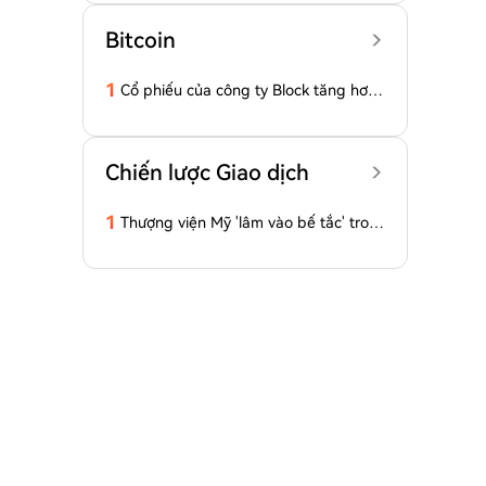
Bitcoin
1
Cổ phiếu của công ty Block tăng hơn
4% sau khi lợi nhuận và doanh thu vư
ợt dự báo
Chiến lược Giao dịch
1
Thượng viện Mỹ 'lâm vào bế tắc' tron
g vấn đề thông qua Đạo luật CLARIT
Y