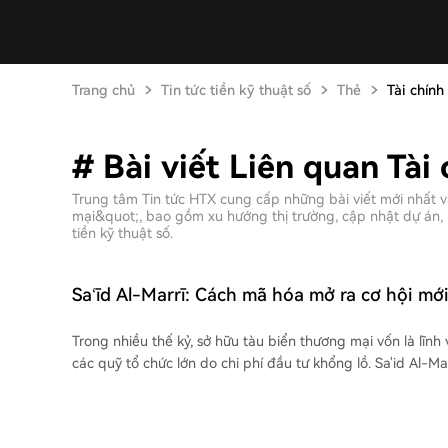
Trang chủ
Tin tức tiền kỹ thuật số
Thẻ
Tài chín
# Bài viết Liên quan Tài
Trung tâm Tin tức HTX cung cấp những bài viết mới nhất v
mại&quot;, bao gồm xu hướng thị trường, cập nhật dự án, 
tiền kỹ thuật số.
Sa‘īd Al-Marrī: Cách mã hóa mở ra cơ hội mớ
biển
Trong nhiều thế kỷ, sở hữu tàu biển thương mại vốn là lĩn
các quỹ tổ chức lớn do chi phí đầu tư khổng lồ. Sa'id Al-M
Invest, đang tìm cách phá vỡ rào cản này thông qua mã hó
blockchain. Phương pháp này cho phép các nhà đầu tư nhỏ
vận tải biển, tăng tính minh bạch và hiệu quả trong quản 