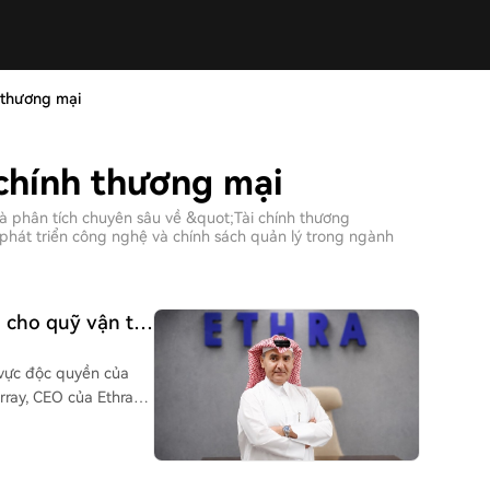
h thương mại
 chính thương mại
à phân tích chuyên sâu về &quot;Tài chính thương
phát triển công nghệ và chính sách quản lý trong ngành
i cho quỹ vận tải
h vực độc quyền của
array, CEO của Ethra
a tài sản (RWA) trên
 tiếp cận thị trường
lý quyền sở hữu và