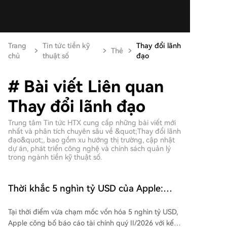
Trang
Tin tức tiền kỹ
Thay đổi lãnh
Thẻ
chủ
thuật số
đạo
# Bài viết Liên quan
Thay đổi lãnh đạo
Trung tâm Tin tức HTX cung cấp những bài viết mới
nhất và phân tích chuyên sâu về &quot;Thay đổi lãnh
đạo&quot;, bao gồm xu hướng thị trường, cập nhật
dự án, phát triển công nghệ và chính sách quản lý
trong ngành tiền kỹ thuật số.
Thời khắc 5 nghìn tỷ USD của Apple:
Báo cáo tài chính mạnh nhất, AI yếu
Tại thời điểm vừa chạm mốc vốn hóa 5 nghìn tỷ USD,
nhất
Apple công bố báo cáo tài chính quý II/2026 với kết